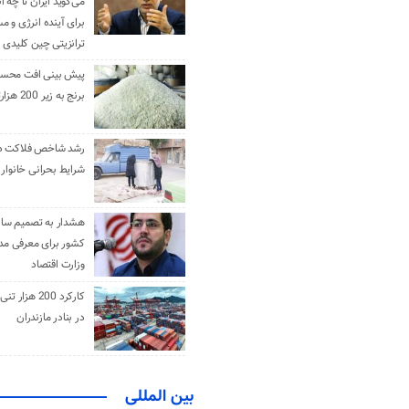
می‌گوید ایران تا چه ان
برای آینده انرژی و م
ترانزیتی چین کلیدی 
پیش بینی افت محس
برنج به زیر 200 هزارتومان
رشد شاخص فلاکت در 
شرایط بحرانی خانوار ا
هشدار به تصمیم ساز
کشور برای معرفی مدن
وزارت اقتصاد
کارکرد 200 هزا
در بنادر مازندران
بین المللی