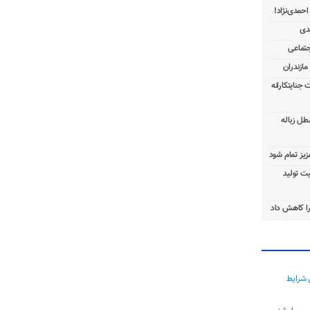
 جنایتکارانه
طل زباله
عزیز تمام شود
ت تولید
ا کاهش داد
 شرایط