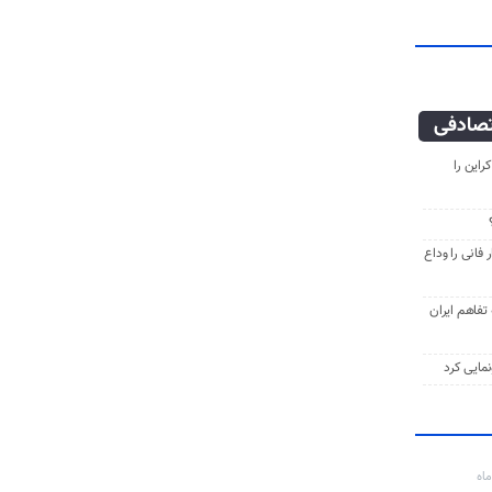
صادفی
راین را
فانی را وداع
ه تفاهم ایران