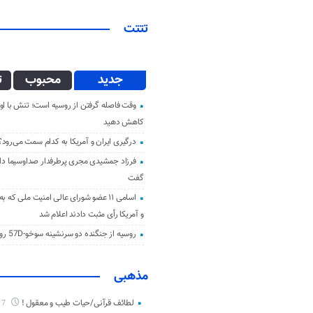
تتتت
جدید
محبوب
ت
وقت فاصله گرفتن از روسیه است؛ تنش با اوک
کاهش دهید
درگیری ایران و آمریکا به کدام سمت می‌رود؟
فرزاد جمشیدی مجری پرطرفدار صداوسیما دار 
گفت
اسامی ۱۱ عضو شورای عالی امنیت ملی که ب
و آمریکا رأی مثبت دادند اعلام شد
روسیه از جنگنده دو سرنشینه سوخو-57D رونمایی کرد
مذهبی
لطائف قرآنی/حیات طیب و معقول !
7 ماه