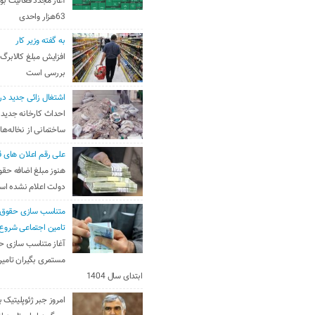
آغاز مجدد فعالیت بو
63هزار واحدی
به گفته وزیر کار
افزایش مبلغ کالابرگ
بررسی است
اشتغال زائی جدید در
احداث کارخانه جدید 
ساختمانی از نخاله‌ها
علی رقم اعلان های ق
هنوز مبلغ اضافه حقو
دولت اعلام نشده ا
متناسب سازی حقوق 
تامین اجتماعی شروع
آغاز متناسب سازی ح
مستمری بگیران تامین
ابتدای سال 1404
امروز جبر ژئوپلیتیک ب