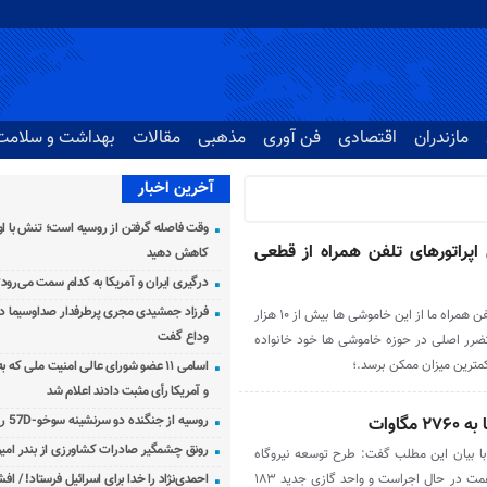
مازندران
اقتصادی
فن آوری
مذهبی
مقالات
بهداشت و سلامت
آخرین اخبار
وقت فاصله گرفتن از روسیه است؛ تنش با اوک
 ریالی اپراتورهای تلفن همراه از قطعی
کاهش دهید
درگیری ایران و آمریکا به کدام سمت می‌رود
فرزاد جمشیدی مجری پرطرفدار صداوسیما دار
وزیر ارتباطات با بیان این که اپراتورهای تلفن همراه ما از این خاموشی ها بیش از ۱۰ هزار
وداع گفت
متضرر اصلی در حوزه خاموشی ها خود خانواده
مترین میزان ممکن برسد.؛
اسامی ۱۱ عضو شورای عالی امنیت ملی که 
و آمریکا رأی مثبت دادند اعلام شد
روسیه از جنگنده دو سرنشینه سوخو-57D رونمایی کرد
رونق چشمگیر صادرات کشاورزی از بندر امیرآ
با بیان این مطلب گفت: طرح توسعه نیروگاه
شهید سلیمی نکا با سرمایه‌گذاری ۱۷.۵ همت در حال اجراست و واحد گازی جدید ۱۸۳
احمدی‌نژاد را خدا برای اسرائیل فرستاد! / اف