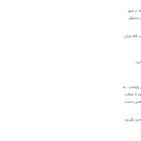
ا در شهر
ی مسئول
الله لبنان
شی؛
 پایتخت : به
د تا صفات
مذهبی نسبت
دی بگیریم