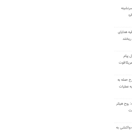
سرنشینه
یه هدایای
ریختند
ل پیام
ریکا قوت
رح حمله به
به عملیات
: روح هیتلر
ست
 واکنشی به