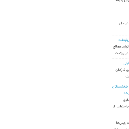
رس با رشد
 در حال
 پایتخت
تولید مصالح
 در پایتخت
بلی
ق کارکنان
ست
بازنشستگان
 شد
قوق
 اجتماعی از
ه چینی‌ها