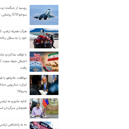
روسیه از جنگنده دو 
سوخو-57D رونمایی کرد
هیأت همراه ترامپ کل
خود را به سطل زباله 
با توقف مذاکره و تباد
احتمال حمله مجدد آم
یافت
موافقت نتانیاهو با ط
ایران؛ سناریویی مشا
ونزوئلا!
کنایه مادورو به ترامپ
همچنان سرگردان ا
نه به پادشاهی ترامپ