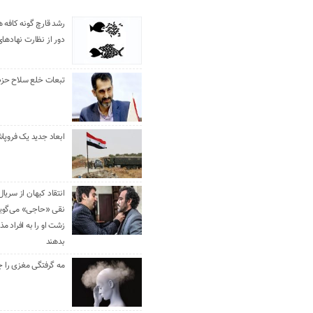
رشد قارچ گونه کافه ه
دور از نظارت نهادها
تبعات خلع سلاح حزب 
ابعاد جدید یک فروپا
انتقاد کیهان از سریال
نقی «حاجی» می‌گوین
زشت او را به افراد 
بدهند
مه گرفتگی مغزی را ج