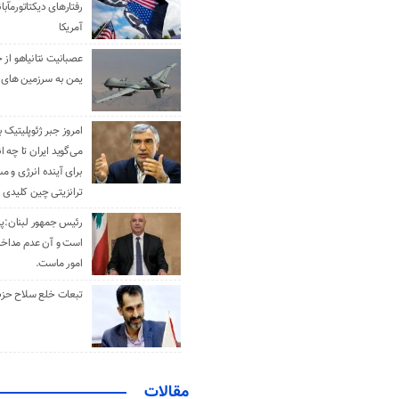
رفتارهای دیکتاتورمآبا
آمریکا
عصبانیت نتانیاهو از 
یمن به سرزمین های 
امروز جبر ژئوپلیتیک ب
می‌گوید ایران تا چه ان
برای آینده انرژی و م
ترانزیتی چین کلیدی 
رئیس جمهور لبنان:پی
است و آن عدم مداخله
امور ماست.
تبعات خلع سلاح حزب 
مقالات