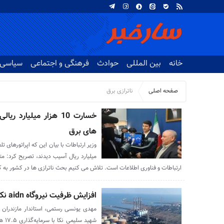
خانه
بین المللی
حوادث
فرهنگی و اجتماعی
سیاسی
صفحه اصلی
ناترازی برق
خسارت 10 هزار میلیارد
های برق
میلیارد ریال آسیب دیدند، تصریح کرد: 
ارتباطات و فناوری اطلاعات است. تلاش می کنیم بحث ناترازی ها در کشور به ک
افزایش ظرفیت نیروگاه aidn نکا به ۲۷۶۰ مگاوات
مهدی یونسی رستمی، استاندار مازندران 