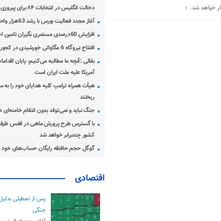
دخالت انگلیس در انتخابات ۸۴ برای پیروزی احمدی‌نژاد!
آغاز مجدد فعالیت بورس با رشد 63هزار واحدی
افزایش 60درصدی مستمری بگیران تامین اجتماعی
افتتاح نیروگاه 6 مگاواتی خورشیدی در کجور مازندران
بقائی :آنچه ما مطالبه می‌کنیم، پایان اقدامات
آمریکا علیه ملت ایران است
هیأت همراه ترامپ کلیه هدایای خود را به س
ریختند
جنگ نباید و نمی‌تواند بدون انتقام خامنه‌ای 
با گسترس طرح پرورش ماهی در قفس ظرفی
کشور چندبرابر خواهد شد
گوگل حجم حافظه رایگان حساب‌های خود ر
اقتصادی
پس از تعطیلی بدلیل
جنگی