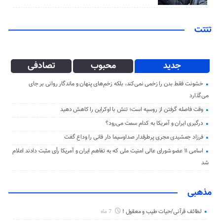
تتتت
جدید
محبوب
تصادفی
خشونت فقط بدن را زخمی نمی‌کند، بلکه زخم‌های پنهان و ماندگار روانی بر جای
می‌گذارد
وقت فاصله گرفتن از روسیه است؛ تنش با اوکراین را کاهش دهید
درگیری ایران و آمریکا به کدام سمت می‌رود؟
فرزاد جمشیدی مجری پرطرفدار صداوسیما دار فانی را وداع گفت
اسامی ۱۱ عضو شورای عالی امنیت ملی که به تفاهم ایران و آمریکا رأی مثبت دادند اعلام
شد
مذهبی
لطائف قرآنی/حیات طیب و معقول !
7 ماه