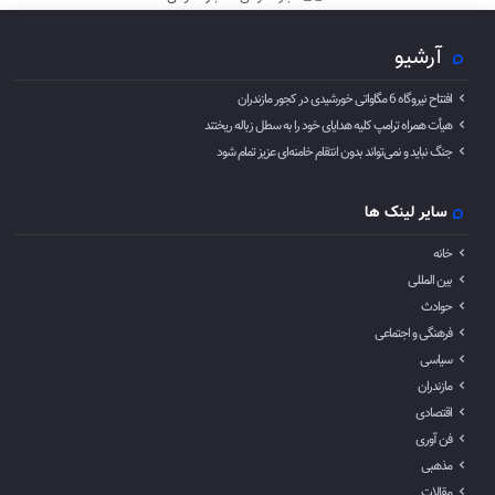
آرشیو
افتتاح نیروگاه 6 مگاواتی خورشیدی در کجور مازندران
هیأت همراه ترامپ کلیه هدایای خود را به سطل زباله ریختند
جنگ نباید و نمی‌تواند بدون انتقام خامنه‌ای عزیز تمام شود
سایر لینک ها
خانه
بین المللی
حوادث
فرهنگی و اجتماعی
سیاسی
مازندران
اقتصادی
فن آوری
مذهبی
مقالات