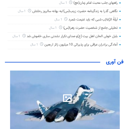
راههای جلب محبت امام زمان(عج)
1 سال
نگاهی گذرا به زندگینامه حضرت زینب(س)/به بهانه سالروز رحلتش
1 سال
لَیلَةُ الرَّغائِب شبی که باید غنیمت شمرد
1 سال
تحلیلی جامع از شخصیت حضرت زهرا(س)
1 سال
بلبل خوش الحان اهل بیت (ع)و صدای تکرار نشدنی ساری خاموش شد
1 سال
آمادگی برادران عراقی برای پذیرائی 10 میلیون زائر اربعین
1 سال
فن آوری