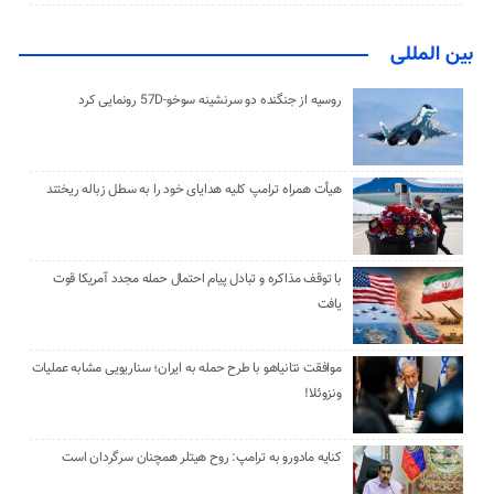
بین المللی
روسیه از جنگنده دو سرنشینه سوخو-57D رونمایی کرد
هیأت همراه ترامپ کلیه هدایای خود را به سطل زباله ریختند
با توقف مذاکره و تبادل پیام احتمال حمله مجدد آمریکا قوت
یافت
موافقت نتانیاهو با طرح حمله به ایران؛ سناریویی مشابه عملیات
ونزوئلا!
کنایه مادورو به ترامپ: روح هیتلر همچنان سرگردان است