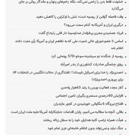
خشونت فقط بدن را زخمی نمی‌کند، بلکه زخم‌های پنهان و ماندگار روانی بر جای
می‌گذارد
وقت فاصله گرفتن از روسیه است؛ تنش با اوکراین را کاهش دهید
درگیری ایران و آمریکا به کدام سمت می‌رود؟
فرزاد جمشیدی مجری پرطرفدار صداوسیما دار فانی را وداع گفت
اسامی ۱۱ عضو شورای عالی امنیت ملی که به تفاهم ایران و آمریکا رأی مثبت دادند
اعلام شد
روسیه از جنگنده دو سرنشینه سوخو-57D رونمایی کرد
رونق چشمگیر صادرات کشاورزی از بندر امیرآباد
احمدی‌نژاد را خدا برای اسرائیل فرستاد! / افشاگری از دخالت انگلیس در انتخابات ۸۴
برای پیروزی احمدی‌نژاد!
آغاز مجدد فعالیت بورس با رشد 63هزار واحدی
افزایش 60درصدی مستمری بگیران تامین اجتماعی
افتتاح نیروگاه 6 مگاواتی خورشیدی در کجور مازندران
بقائی :آنچه ما مطالبه می‌کنیم، پایان اقدامات جنایتکارانه آمریکا علیه ملت ایران است
هیأت همراه ترامپ کلیه هدایای خود را به سطل زباله ریختند
جنگ نباید و نمی‌تواند بدون انتقام خامنه‌ای عزیز تمام شود