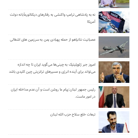
نه به پادشاهی ترامپ واکنشی به رفتارهای دیکتاتورمآبانه دولت
آمریکا
عصبانیت نتانیاهو از حمله پهبادی یمن به سرزمین های اشغالی
امروز جبر ژئوپلیتیک به چینی‌ها می‌گوید ایران تا چه اندازه
می‌تواند برای آینده انرژی و مسیرهای ترانزیتی چین کلیدی باشد
رئیس جمهور لبنان:پیام ما روشن است و آن عدم مداخله ایران
در امور ماست.
تبعات خلع سلاح حزب الله لبنان