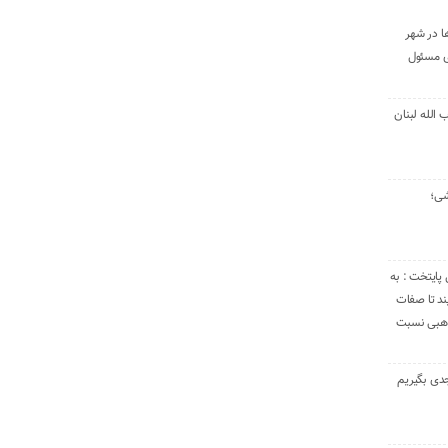
ا در شهر
ی مسئول
الله لبنان
شی؛
 پایتخت : به
د تا صفات
مذهبی نسبت
دی بگیریم