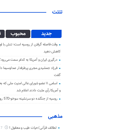
تتتت
جدید
محبوب
ت
وقت فاصله گرفتن از روسیه است؛ تنش با اوک
کاهش دهید
درگیری ایران و آمریکا به کدام سمت می‌رود؟
فرزاد جمشیدی مجری پرطرفدار صداوسیما دار 
گفت
اسامی ۱۱ عضو شورای عالی امنیت ملی که ب
و آمریکا رأی مثبت دادند اعلام شد
روسیه از جنگنده دو سرنشینه سوخو-57D رونمایی کرد
مذهبی
لطائف قرآنی/حیات طیب و معقول !
7 ماه