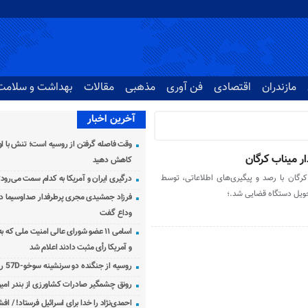
مازندران
اقتصادی
فن آوری
مذهبی
مقالات
بهداشت و سلامت
آخرین اخبار
وقت فاصله گرفتن از روسیه است؛ تنش با اوک
 میناب کرگان
کاهش دهید
ان ‌‌با رصد و پیگیری‌های اطلاعاتی، ‌توسط
درگیری ایران و آمریکا به کدام سمت می‌رود
ویل دستگاه قضایی شد.؛
فرزاد جمشیدی مجری پرطرفدار صداوسیما دار
وداع گفت
اسامی ۱۱ عضو شورای عالی امنیت ملی که 
و آمریکا رأی مثبت دادند اعلام شد
روسیه از جنگنده دو سرنشینه سوخو-57D رونمایی کرد
رونق چشمگیر صادرات کشاورزی از بندر امیرآ
احمدی‌نژاد را خدا برای اسرائیل فرستاد! / اف