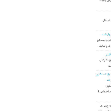
رس با رشد
 در حال
 پایتخت
تولید مصالح
 در پایتخت
بلی
ق کارکنان
ست
بازنشستگان
 شد
قوق
 اجتماعی از
ه چینی‌ها