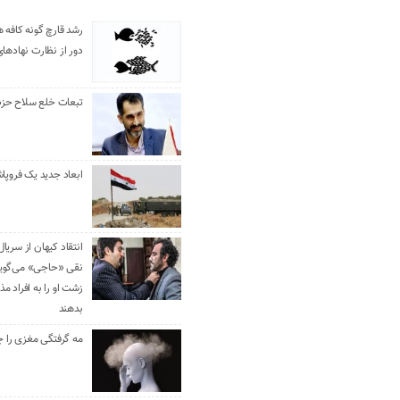
رشد قارچ گونه کافه ه
دور از نظارت نهادها
تبعات خلع سلاح حزب 
ابعاد جدید یک فروپا
انتقاد کیهان از سریال
نقی «حاجی» می‌گوین
زشت او را به افراد 
بدهند
مه گرفتگی مغزی را ج