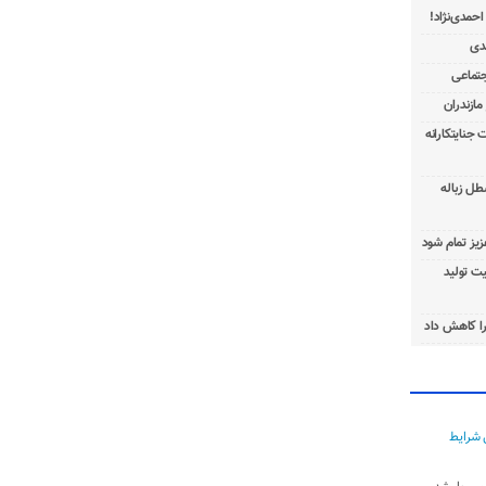
 جنایتکارانه
طل زباله
عزیز تمام شود
ت تولید
ا کاهش داد
 شرایط