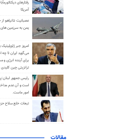
رفتارهای دیکتاتورمآبا
آمریکا
عصبانیت نتانیاهو از 
یمن به سرزمین های 
امروز جبر ژئوپلیتیک ب
می‌گوید ایران تا چه ان
برای آینده انرژی و م
ترانزیتی چین کلیدی 
رئیس جمهور لبنان:پی
است و آن عدم مداخله
امور ماست.
تبعات خلع سلاح حزب 
مقالات