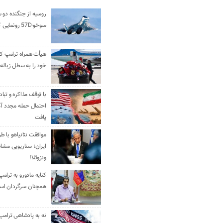
روسیه از جنگنده دو 
سوخو-57D رونمایی کرد
هیأت همراه ترامپ کل
خود را به سطل زباله 
با توقف مذاکره و تباد
احتمال حمله مجدد آم
یافت
موافقت نتانیاهو با ط
ایران؛ سناریویی مشا
ونزوئلا!
کنایه مادورو به ترامپ
همچنان سرگردان ا
نه به پادشاهی ترامپ