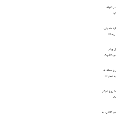
سرنشینه
یه هدایای
ریختند
ل پیام
ریکا قوت
رح حمله به
به عملیات
: روح هیتلر
ست
 واکنشی به