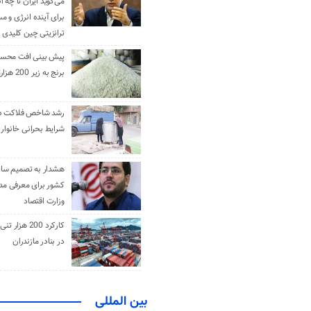
می‌گوید ایران تا چه ان
برای آینده انرژی و م
ترانزیتی چین کلیدی 
پیش بینی افت محس
برنج به زیر 200 هزارتومان
رشد شاخص فلاکت در 
شرایط بحرانی خانوار ا
هشدار به تصمیم ساز
کشور برای معرفی مدن
وزارت اقتصاد
کارکرد 200 هزا
در بنادر مازندران
بین المللی