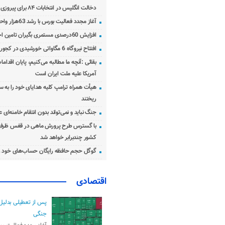
دخالت انگلیس در انتخابات ۸۴ برای پیروزی احمدی‌نژاد!
آغاز مجدد فعالیت بورس با رشد 63هزار واحدی
افزایش 60درصدی مستمری بگیران تامین اجتماعی
افتتاح نیروگاه 6 مگاواتی خورشیدی در کجور مازندران
بقائی :آنچه ما مطالبه می‌کنیم، پایان اقدامات
آمریکا علیه ملت ایران است
هیأت همراه ترامپ کلیه هدایای خود را به س
ریختند
جنگ نباید و نمی‌تواند بدون انتقام خامنه‌ای 
با گسترس طرح پرورش ماهی در قفس ظرفی
کشور چندبرابر خواهد شد
گوگل حجم حافظه رایگان حساب‌های خود ر
اقتصادی
پس از تعطیلی بدلیل
جنگی