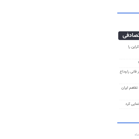
صادفی
راین را
فانی را وداع
ه تفاهم ایران