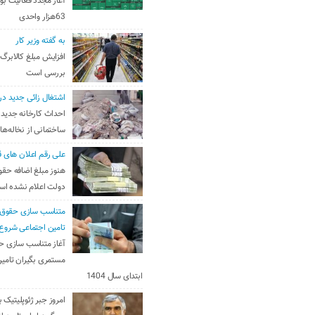
آغاز مجدد فعالیت بو
63هزار واحدی
به گفته وزیر کار
افزایش مبلغ کالابرگ
بررسی است
اشتغال زائی جدید در
احداث کارخانه جدید 
ساختمانی از نخاله‌ها
علی رقم اعلان های ق
هنوز مبلغ اضافه حقو
دولت اعلام نشده ا
متناسب سازی حقوق 
تامین اجتماعی شروع
آغاز متناسب سازی ح
مستمری بگیران تامین
ابتدای سال 1404
امروز جبر ژئوپلیتیک ب