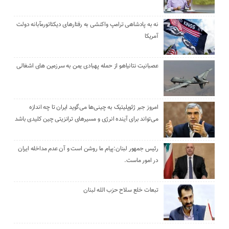
نه به پادشاهی ترامپ واکنشی به رفتارهای دیکتاتورمآبانه دولت
آمریکا
عصبانیت نتانیاهو از حمله پهبادی یمن به سرزمین های اشغالی
امروز جبر ژئوپلیتیک به چینی‌ها می‌گوید ایران تا چه اندازه
می‌تواند برای آینده انرژی و مسیرهای ترانزیتی چین کلیدی باشد
رئیس جمهور لبنان:پیام ما روشن است و آن عدم مداخله ایران
در امور ماست.
تبعات خلع سلاح حزب الله لبنان