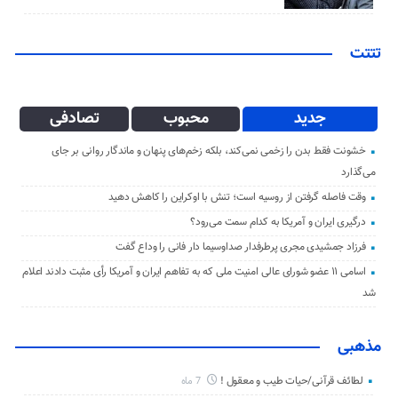
تتتت
جدید
محبوب
تصادفی
خشونت فقط بدن را زخمی نمی‌کند، بلکه زخم‌های پنهان و ماندگار روانی بر جای
می‌گذارد
وقت فاصله گرفتن از روسیه است؛ تنش با اوکراین را کاهش دهید
درگیری ایران و آمریکا به کدام سمت می‌رود؟
فرزاد جمشیدی مجری پرطرفدار صداوسیما دار فانی را وداع گفت
اسامی ۱۱ عضو شورای عالی امنیت ملی که به تفاهم ایران و آمریکا رأی مثبت دادند اعلام
شد
مذهبی
لطائف قرآنی/حیات طیب و معقول !
7 ماه