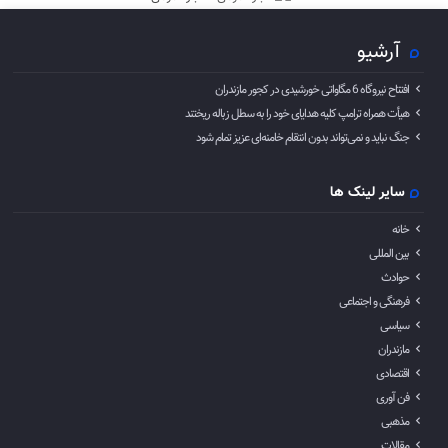
آرشیو
افتتاح نیروگاه 6 مگاواتی خورشیدی در کجور مازندران
هیأت همراه ترامپ کلیه هدایای خود را به سطل زباله ریختند
جنگ نباید و نمی‌تواند بدون انتقام خامنه‌ای عزیز تمام شود
سایر لینک ها
خانه
بین المللی
حوادث
فرهنگی و اجتماعی
سیاسی
مازندران
اقتصادی
فن آوری
مذهبی
مقالات