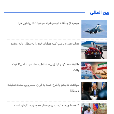
بین المللی
روسیه از جنگنده دو سرنشینه سوخو-57D رونمایی کرد
هیأت همراه ترامپ کلیه هدایای خود را به سطل زباله ریختند
با توقف مذاکره و تبادل پیام احتمال حمله مجدد آمریکا قوت
یافت
موافقت نتانیاهو با طرح حمله به ایران؛ سناریویی مشابه عملیات
ونزوئلا!
کنایه مادورو به ترامپ: روح هیتلر همچنان سرگردان است