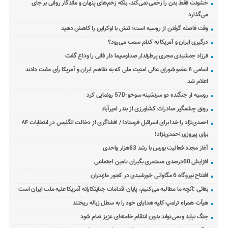
خشونت فقط بدن را زخمی نمی‌کند، بلکه زخم‌های پنهان و ماندگار روانی بر جای
می‌گذارد
وقت فاصله گرفتن از روسیه است؛ تنش با اوکراین را کاهش دهید
درگیری ایران و آمریکا به کدام سمت می‌رود؟
فرزاد جمشیدی مجری پرطرفدار صداوسیما دار فانی را وداع گفت
اسامی ۱۱ عضو شورای عالی امنیت ملی که به تفاهم ایران و آمریکا رأی مثبت دادند
اعلام شد
روسیه از جنگنده دو سرنشینه سوخو-57D رونمایی کرد
رونق چشمگیر صادرات کشاورزی از بندر امیرآباد
احمدی‌نژاد را خدا برای اسرائیل فرستاد! / افشاگری از دخالت انگلیس در انتخابات ۸۴
برای پیروزی احمدی‌نژاد!
آغاز مجدد فعالیت بورس با رشد 63هزار واحدی
افزایش 60درصدی مستمری بگیران تامین اجتماعی
افتتاح نیروگاه 6 مگاواتی خورشیدی در کجور مازندران
بقائی :آنچه ما مطالبه می‌کنیم، پایان اقدامات جنایتکارانه آمریکا علیه ملت ایران است
هیأت همراه ترامپ کلیه هدایای خود را به سطل زباله ریختند
جنگ نباید و نمی‌تواند بدون انتقام خامنه‌ای عزیز تمام شود