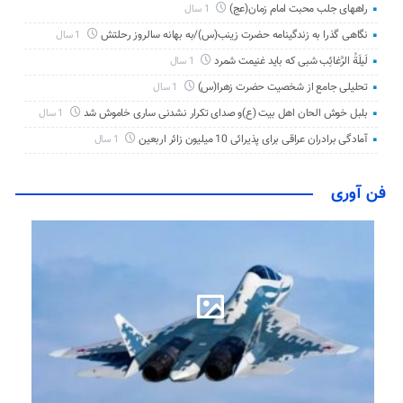
راههای جلب محبت امام زمان(عج)
1 سال
نگاهی گذرا به زندگینامه حضرت زینب(س)/به بهانه سالروز رحلتش
1 سال
لَیلَةُ الرَّغائِب شبی که باید غنیمت شمرد
1 سال
تحلیلی جامع از شخصیت حضرت زهرا(س)
1 سال
بلبل خوش الحان اهل بیت (ع)و صدای تکرار نشدنی ساری خاموش شد
1 سال
آمادگی برادران عراقی برای پذیرائی 10 میلیون زائر اربعین
1 سال
فن آوری