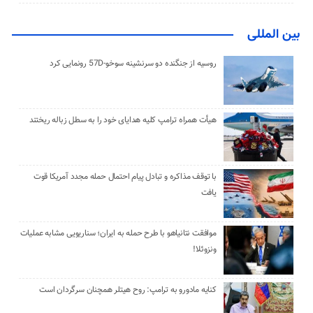
بین المللی
روسیه از جنگنده دو سرنشینه سوخو-57D رونمایی کرد
هیأت همراه ترامپ کلیه هدایای خود را به سطل زباله ریختند
با توقف مذاکره و تبادل پیام احتمال حمله مجدد آمریکا قوت
یافت
موافقت نتانیاهو با طرح حمله به ایران؛ سناریویی مشابه عملیات
ونزوئلا!
کنایه مادورو به ترامپ: روح هیتلر همچنان سرگردان است