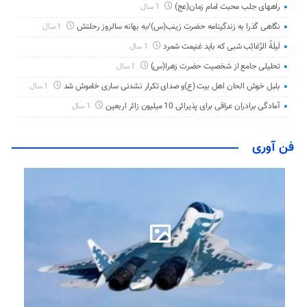
راههای جلب محبت امام زمان(عج)
1 سال
نگاهی گذرا به زندگینامه حضرت زینب(س)/به بهانه سالروز رحلتش
1 سال
لَیلَةُ الرَّغائِب شبی که باید غنیمت شمرد
1 سال
تحلیلی جامع از شخصیت حضرت زهرا(س)
1 سال
بلبل خوش الحان اهل بیت (ع)و صدای تکرار نشدنی ساری خاموش شد
1 سال
آمادگی برادران عراقی برای پذیرائی 10 میلیون زائر اربعین
1 سال
فن آوری