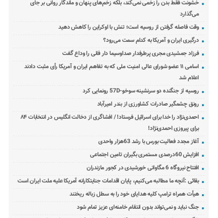
خشونت فقط بدن را زخمی نمی‌کند، بلکه زخم‌های پنهان و ماندگار روانی بر جای
می‌گذارد
وقت فاصله گرفتن از روسیه است؛ تنش با اوکراین را کاهش دهید
درگیری ایران و آمریکا به کدام سمت می‌رود؟
فرزاد جمشیدی مجری پرطرفدار صداوسیما دار فانی را وداع گفت
اسامی ۱۱ عضو شورای عالی امنیت ملی که به تفاهم ایران و آمریکا رأی مثبت دادند
اعلام شد
روسیه از جنگنده دو سرنشینه سوخو-57D رونمایی کرد
رونق چشمگیر صادرات کشاورزی از بندر امیرآباد
احمدی‌نژاد را خدا برای اسرائیل فرستاد! / افشاگری از دخالت انگلیس در انتخابات ۸۴
برای پیروزی احمدی‌نژاد!
آغاز مجدد فعالیت بورس با رشد 63هزار واحدی
افزایش 60درصدی مستمری بگیران تامین اجتماعی
افتتاح نیروگاه 6 مگاواتی خورشیدی در کجور مازندران
بقائی :آنچه ما مطالبه می‌کنیم، پایان اقدامات جنایتکارانه آمریکا علیه ملت ایران است
هیأت همراه ترامپ کلیه هدایای خود را به سطل زباله ریختند
جنگ نباید و نمی‌تواند بدون انتقام خامنه‌ای عزیز تمام شود