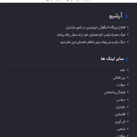
آرشیو
افتتاح نیروگاه 6 مگاواتی خورشیدی در کجور مازندران
هیأت همراه ترامپ کلیه هدایای خود را به سطل زباله ریختند
جنگ نباید و نمی‌تواند بدون انتقام خامنه‌ای عزیز تمام شود
سایر لینک ها
خانه
بین المللی
حوادث
فرهنگی و اجتماعی
سیاسی
مازندران
اقتصادی
فن آوری
مذهبی
مقالات