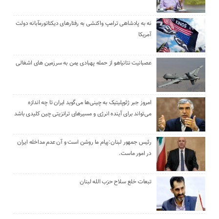
نه به پادشاهی ترامپ واکنشی به رفتارهای دیکتاتورمآبانه دولت
آمریکا
عصبانیت نتانیاهو از حمله پهبادی یمن به سرزمین های اشغالی
امروز جبر ژئوپلیتیک به چینی‌ها می‌گوید ایران تا چه اندازه
می‌تواند برای آینده انرژی و مسیرهای ترانزیتی چین کلیدی باشد
رئیس جمهور لبنان:پیام ما روشن است و آن عدم مداخله ایران
در امور ماست.
تبعات خلع سلاح حزب الله لبنان