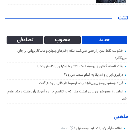
تتتت
جدید
محبوب
تصادفی
خشونت فقط بدن را زخمی نمی‌کند، بلکه زخم‌های پنهان و ماندگار روانی بر جای
می‌گذارد
وقت فاصله گرفتن از روسیه است؛ تنش با اوکراین را کاهش دهید
درگیری ایران و آمریکا به کدام سمت می‌رود؟
فرزاد جمشیدی مجری پرطرفدار صداوسیما دار فانی را وداع گفت
اسامی ۱۱ عضو شورای عالی امنیت ملی که به تفاهم ایران و آمریکا رأی مثبت دادند اعلام
شد
مذهبی
لطائف قرآنی/حیات طیب و معقول !
7 ماه