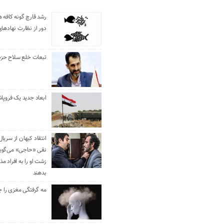
رشد قارچ گونه کافه ه
دور از نظارت نهادها
تبعات خلع سلاح حزب 
ابعاد جدید یک فروپا
انتقاد کیهان از سریال
نقی «حاجی» می‌گوین
زشت او را به افراد 
بدهند
مه گرفتگی مغزی را ج