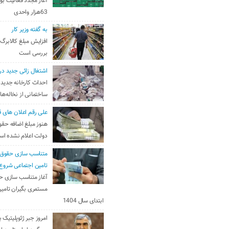
آغاز مجدد فعالیت بو
63هزار واحدی
به گفته وزیر کار
افزایش مبلغ کالابرگ
بررسی است
اشتغال زائی جدید در
احداث کارخانه جدید 
ساختمانی از نخاله‌ها
علی رقم اعلان های ق
هنوز مبلغ اضافه حقو
دولت اعلام نشده ا
متناسب سازی حقوق 
تامین اجتماعی شروع
آغاز متناسب سازی ح
مستمری بگیران تامین
ابتدای سال 1404
امروز جبر ژئوپلیتیک ب