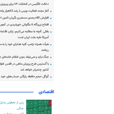
دخالت انگلیس در انتخابات ۸۴ برای پیروزی احمدی‌نژاد!
آغاز مجدد فعالیت بورس با رشد 63هزار واحدی
افزایش 60درصدی مستمری بگیران تامین اجتماعی
افتتاح نیروگاه 6 مگاواتی خورشیدی در کجور مازندران
بقائی :آنچه ما مطالبه می‌کنیم، پایان اقدامات
آمریکا علیه ملت ایران است
هیأت همراه ترامپ کلیه هدایای خود را به س
ریختند
جنگ نباید و نمی‌تواند بدون انتقام خامنه‌ای 
با گسترس طرح پرورش ماهی در قفس ظرفی
کشور چندبرابر خواهد شد
گوگل حجم حافظه رایگان حساب‌های خود ر
اقتصادی
پس از تعطیلی بدلیل
جنگی