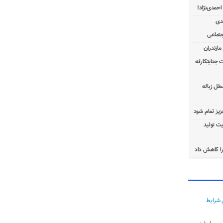
 جنایتکارانه
طل زباله
عزیز تمام شود
ت تولید
ا کاهش داد
 شرایط