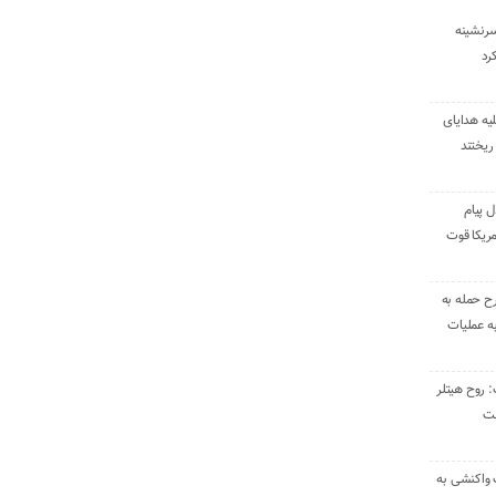
سرنشینه
یه هدایای
ریختند
ل پیام
ریکا قوت
رح حمله به
به عملیات
: روح هیتلر
ست
 واکنشی به