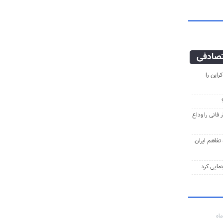
صادفی
راین را
فانی را وداع
ه تفاهم ایران