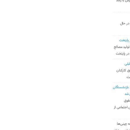
رس با رشد
 در حال
 پایتخت
تولید مصالح
 در پایتخت
بلی
ق کارکنان
ست
بازنشستگان
 شد
قوق
 اجتماعی از
ه چینی‌ها