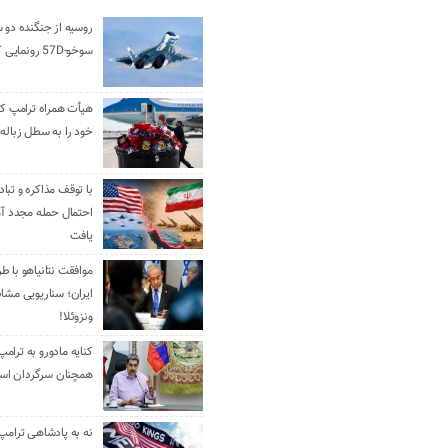
روسیه از جنگنده دو 
سوخو-57D رونمایی کرد
هیأت همراه ترامپ کل
خود را به سطل زباله 
با توقف مذاکره و تباد
احتمال حمله مجدد آم
یافت
موافقت نتانیاهو با ط
ایران؛ سناریویی مشا
ونزوئلا!
کنایه مادورو به ترامپ
همچنان سرگردان ا
نه به پادشاهی ترامپ