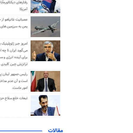
رفتارهای دیکتاتورمآبا
آمریکا
عصبانیت نتانیاهو از 
یمن به سرزمین های 
امروز جبر ژئوپلیتیک ب
می‌گوید ایران تا چه ان
برای آینده انرژی و م
ترانزیتی چین کلیدی 
رئیس جمهور لبنان:پی
است و آن عدم مداخله
امور ماست.
تبعات خلع سلاح حزب 
مقالات