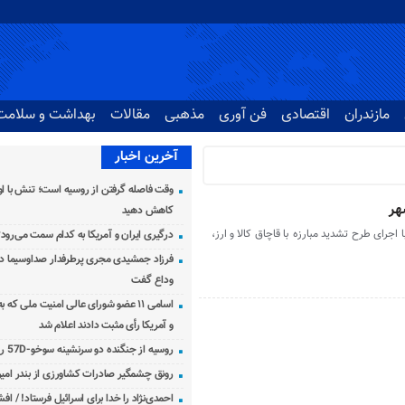
مازندران
اقتصادی
فن آوری
مذهبی
مقالات
بهداشت و سلامت
آخرین اخبار
وقت فاصله گرفتن از روسیه است؛ تنش با اوک
کاهش دهید
ا اجرای طرح تشدید مبارزه با قاچاق کالا و ارز،
درگیری ایران و آمریکا به کدام سمت می‌رود
فرزاد جمشیدی مجری پرطرفدار صداوسیما دار
وداع گفت
اسامی ۱۱ عضو شورای عالی امنیت ملی که 
و آمریکا رأی مثبت دادند اعلام شد
روسیه از جنگنده دو سرنشینه سوخو-57D رونمایی کرد
رونق چشمگیر صادرات کشاورزی از بندر امیرآ
احمدی‌نژاد را خدا برای اسرائیل فرستاد! / اف