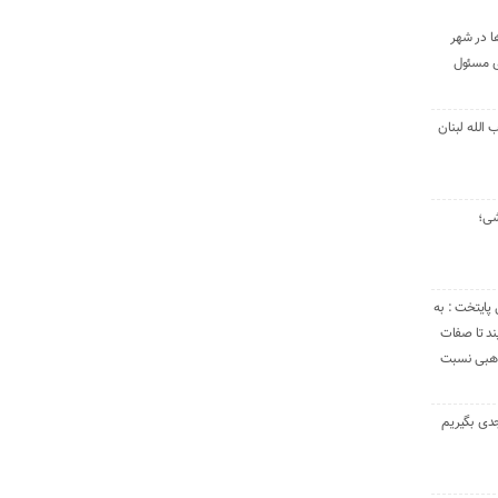
ا در شهر
ی مسئول
الله لبنان
شی؛
 پایتخت : به
د تا صفات
مذهبی نسبت
دی بگیریم