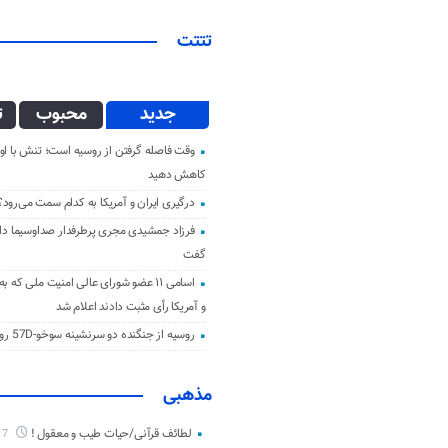
تتتت
جدید
محبوب
ت
وقت فاصله گرفتن از روسیه است؛ تنش با اوک
کاهش دهید
درگیری ایران و آمریکا به کدام سمت می‌رود؟
فرزاد جمشیدی مجری پرطرفدار صداوسیما دار 
گفت
اسامی ۱۱ عضو شورای عالی امنیت ملی که ب
و آمریکا رأی مثبت دادند اعلام شد
روسیه از جنگنده دو سرنشینه سوخو-57D رونمایی کرد
مذهبی
لطائف قرآنی/حیات طیب و معقول !
7 ماه