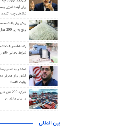
می‌گوید ایران تا چه ان
برای آینده انرژی و م
ترانزیتی چین کلیدی 
پیش بینی افت محس
برنج به زیر 200 هزارتومان
رشد شاخص فلاکت در 
شرایط بحرانی خانوار ا
هشدار به تصمیم ساز
کشور برای معرفی مدن
وزارت اقتصاد
کارکرد 200 هزا
در بنادر مازندران
بین المللی