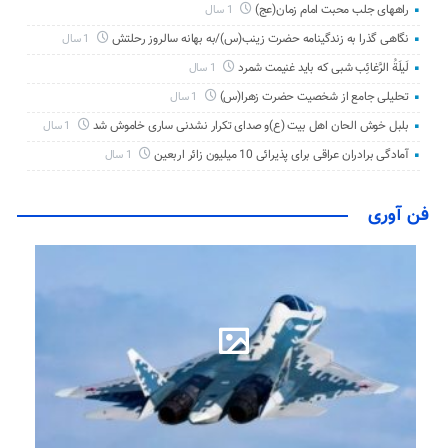
راههای جلب محبت امام زمان(عج)
1 سال
نگاهی گذرا به زندگینامه حضرت زینب(س)/به بهانه سالروز رحلتش
1 سال
لَیلَةُ الرَّغائِب شبی که باید غنیمت شمرد
1 سال
تحلیلی جامع از شخصیت حضرت زهرا(س)
1 سال
بلبل خوش الحان اهل بیت (ع)و صدای تکرار نشدنی ساری خاموش شد
1 سال
آمادگی برادران عراقی برای پذیرائی 10 میلیون زائر اربعین
1 سال
فن آوری