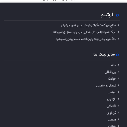
آرشیو
افتتاح نیروگاه 6 مگاواتی خورشیدی در کجور مازندران
هیأت همراه ترامپ کلیه هدایای خود را به سطل زباله ریختند
جنگ نباید و نمی‌تواند بدون انتقام خامنه‌ای عزیز تمام شود
سایر لینک ها
خانه
بین المللی
حوادث
فرهنگی و اجتماعی
سیاسی
مازندران
اقتصادی
فن آوری
مذهبی
مقالات