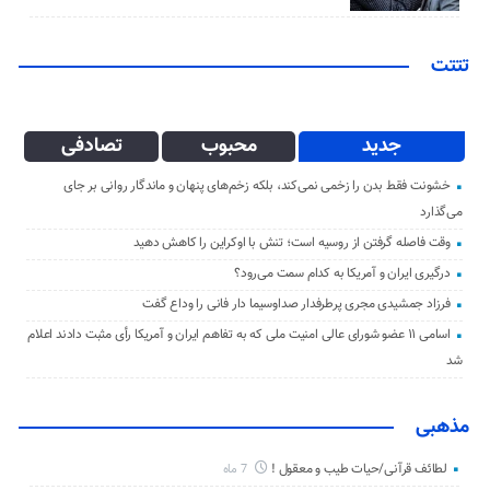
تتتت
جدید
محبوب
تصادفی
خشونت فقط بدن را زخمی نمی‌کند، بلکه زخم‌های پنهان و ماندگار روانی بر جای
می‌گذارد
وقت فاصله گرفتن از روسیه است؛ تنش با اوکراین را کاهش دهید
درگیری ایران و آمریکا به کدام سمت می‌رود؟
فرزاد جمشیدی مجری پرطرفدار صداوسیما دار فانی را وداع گفت
اسامی ۱۱ عضو شورای عالی امنیت ملی که به تفاهم ایران و آمریکا رأی مثبت دادند اعلام
شد
مذهبی
لطائف قرآنی/حیات طیب و معقول !
7 ماه