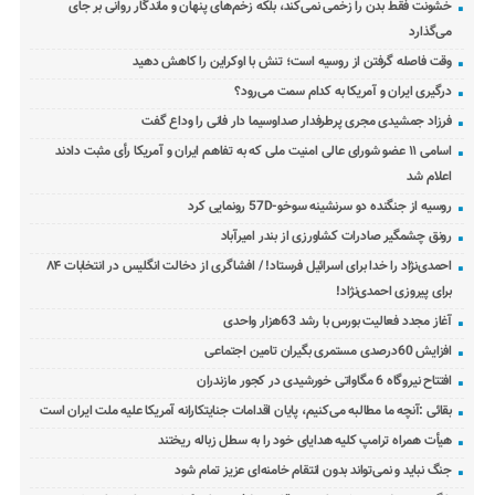
خشونت فقط بدن را زخمی نمی‌کند، بلکه زخم‌های پنهان و ماندگار روانی بر جای
می‌گذارد
وقت فاصله گرفتن از روسیه است؛ تنش با اوکراین را کاهش دهید
درگیری ایران و آمریکا به کدام سمت می‌رود؟
فرزاد جمشیدی مجری پرطرفدار صداوسیما دار فانی را وداع گفت
اسامی ۱۱ عضو شورای عالی امنیت ملی که به تفاهم ایران و آمریکا رأی مثبت دادند
اعلام شد
روسیه از جنگنده دو سرنشینه سوخو-57D رونمایی کرد
رونق چشمگیر صادرات کشاورزی از بندر امیرآباد
احمدی‌نژاد را خدا برای اسرائیل فرستاد! / افشاگری از دخالت انگلیس در انتخابات ۸۴
برای پیروزی احمدی‌نژاد!
آغاز مجدد فعالیت بورس با رشد 63هزار واحدی
افزایش 60درصدی مستمری بگیران تامین اجتماعی
افتتاح نیروگاه 6 مگاواتی خورشیدی در کجور مازندران
بقائی :آنچه ما مطالبه می‌کنیم، پایان اقدامات جنایتکارانه آمریکا علیه ملت ایران است
هیأت همراه ترامپ کلیه هدایای خود را به سطل زباله ریختند
جنگ نباید و نمی‌تواند بدون انتقام خامنه‌ای عزیز تمام شود