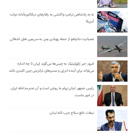
نه به پادشاهی ترامپ واکنشی به رفتارهای دیکتاتورمآبانه دولت
آمریکا
عصبانیت نتانیاهو از حمله پهبادی یمن به سرزمین های اشغالی
امروز جبر ژئوپلیتیک به چینی‌ها می‌گوید ایران تا چه اندازه
می‌تواند برای آینده انرژی و مسیرهای ترانزیتی چین کلیدی باشد
رئیس جمهور لبنان:پیام ما روشن است و آن عدم مداخله ایران
در امور ماست.
تبعات خلع سلاح حزب الله لبنان