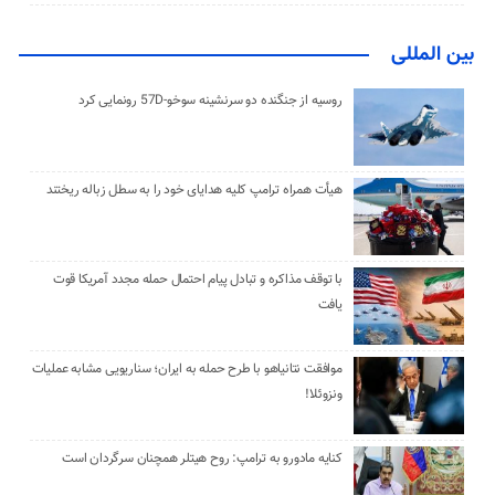
بین المللی
روسیه از جنگنده دو سرنشینه سوخو-57D رونمایی کرد
هیأت همراه ترامپ کلیه هدایای خود را به سطل زباله ریختند
با توقف مذاکره و تبادل پیام احتمال حمله مجدد آمریکا قوت
یافت
موافقت نتانیاهو با طرح حمله به ایران؛ سناریویی مشابه عملیات
ونزوئلا!
کنایه مادورو به ترامپ: روح هیتلر همچنان سرگردان است