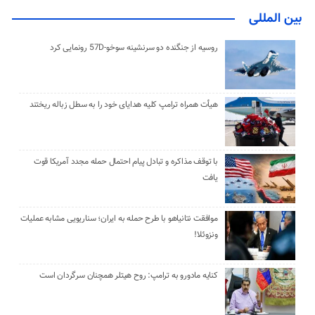
بین المللی
روسیه از جنگنده دو سرنشینه سوخو-57D رونمایی کرد
هیأت همراه ترامپ کلیه هدایای خود را به سطل زباله ریختند
با توقف مذاکره و تبادل پیام احتمال حمله مجدد آمریکا قوت
یافت
موافقت نتانیاهو با طرح حمله به ایران؛ سناریویی مشابه عملیات
ونزوئلا!
کنایه مادورو به ترامپ: روح هیتلر همچنان سرگردان است