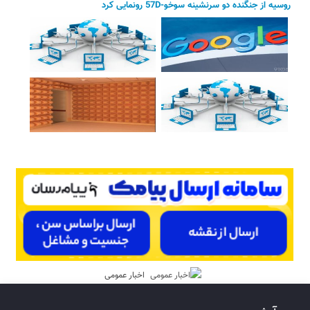
روسیه از جنگنده دو سرنشینه سوخو-57D رونمایی کرد
اخبار عمومی