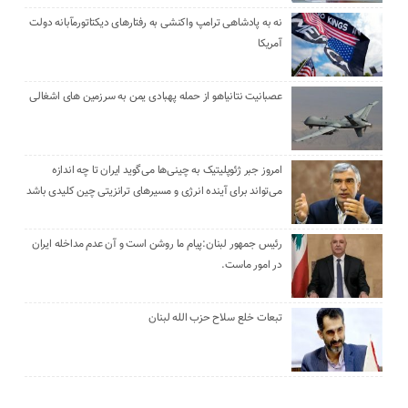
نه به پادشاهی ترامپ واکنشی به رفتارهای دیکتاتورمآبانه دولت
آمریکا
عصبانیت نتانیاهو از حمله پهبادی یمن به سرزمین های اشغالی
امروز جبر ژئوپلیتیک به چینی‌ها می‌گوید ایران تا چه اندازه
می‌تواند برای آینده انرژی و مسیرهای ترانزیتی چین کلیدی باشد
رئیس جمهور لبنان:پیام ما روشن است و آن عدم مداخله ایران
در امور ماست.
تبعات خلع سلاح حزب الله لبنان