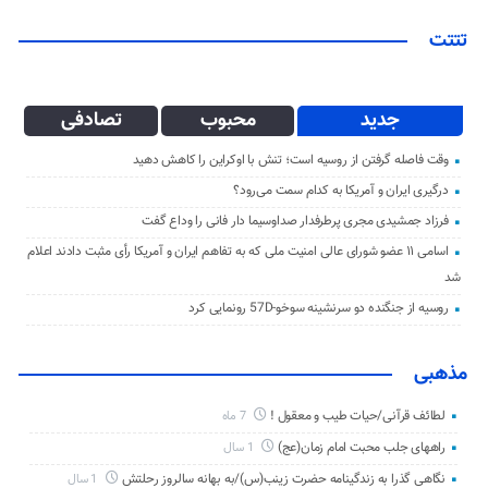
تتتت
جدید
محبوب
تصادفی
وقت فاصله گرفتن از روسیه است؛ تنش با اوکراین را کاهش دهید
درگیری ایران و آمریکا به کدام سمت می‌رود؟
فرزاد جمشیدی مجری پرطرفدار صداوسیما دار فانی را وداع گفت
اسامی ۱۱ عضو شورای عالی امنیت ملی که به تفاهم ایران و آمریکا رأی مثبت دادند اعلام
شد
روسیه از جنگنده دو سرنشینه سوخو-57D رونمایی کرد
مذهبی
لطائف قرآنی/حیات طیب و معقول !
7 ماه
راههای جلب محبت امام زمان(عج)
1 سال
نگاهی گذرا به زندگینامه حضرت زینب(س)/به بهانه سالروز رحلتش
1 سال