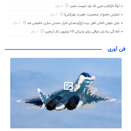
لَیلَةُ الرَّغائِب شبی که باید غنیمت شمرد
1 سال
تحلیلی جامع از شخصیت حضرت زهرا(س)
1 سال
بلبل خوش الحان اهل بیت (ع)و صدای تکرار نشدنی ساری خاموش شد
1 سال
آمادگی برادران عراقی برای پذیرائی 10 میلیون زائر اربعین
1 سال
فن آوری