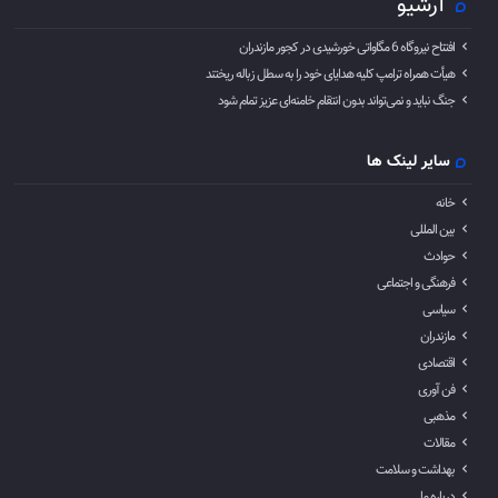
آرشیو
افتتاح نیروگاه 6 مگاواتی خورشیدی در کجور مازندران
هیأت همراه ترامپ کلیه هدایای خود را به سطل زباله ریختند
جنگ نباید و نمی‌تواند بدون انتقام خامنه‌ای عزیز تمام شود
سایر لینک ها
خانه
بین المللی
حوادث
فرهنگی و اجتماعی
سیاسی
مازندران
اقتصادی
فن آوری
مذهبی
مقالات
بهداشت و سلامت
درباره ما