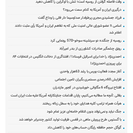
وقت فاصله گرفتن از روسیه است؛ تنش با اوکراین را کاهش دهید
درگیری ایران و آمریکا به کدام سمت می‌رود؟
فرزاد جمشیدی مجری پرطرفدار صداوسیما دار فانی را وداع گفت
اسامی ۱۱ عضو شورای عالی امنیت ملی که به تفاهم ایران و آمریکا رأی مثبت دادند
اعلام شد
روسیه از جنگنده دو سرنشینه سوخو-57D رونمایی کرد
رونق چشمگیر صادرات کشاورزی از بندر امیرآباد
احمدی‌نژاد را خدا برای اسرائیل فرستاد! / افشاگری از دخالت انگلیس در انتخابات ۸۴
برای پیروزی احمدی‌نژاد!
آغاز مجدد فعالیت بورس با رشد 63هزار واحدی
افزایش 60درصدی مستمری بگیران تامین اجتماعی
افتتاح نیروگاه 6 مگاواتی خورشیدی در کجور مازندران
بقائی :آنچه ما مطالبه می‌کنیم، پایان اقدامات جنایتکارانه آمریکا علیه ملت ایران است
هیأت همراه ترامپ کلیه هدایای خود را به سطل زباله ریختند
جنگ نباید و نمی‌تواند بدون انتقام خامنه‌ای عزیز تمام شود
با گسترس طرح پرورش ماهی در قفس ظرفیت تولید کشور چندبرابر خواهد شد
گوگل حجم حافظه رایگان حساب‌های خود را کاهش داد