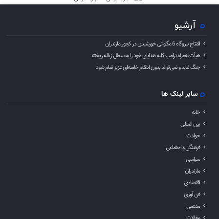
آرشیو
افتتاح نیروگاه 6 مگاواتی خورشیدی در کجور مازندران
هیأت همراه ترامپ کلیه هدایای خود را به سطل زباله ریختند
جنگ نباید و نمی‌تواند بدون انتقام خامنه‌ای عزیز تمام شود
سایر لینک ها
خانه
بین المللی
حوادث
فرهنگی و اجتماعی
سیاسی
مازندران
اقتصادی
فن آوری
مذهبی
مقالات