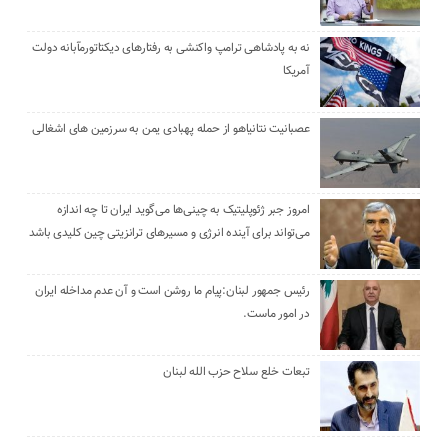
نه به پادشاهی ترامپ واکنشی به رفتارهای دیکتاتورمآبانه دولت
آمریکا
عصبانیت نتانیاهو از حمله پهبادی یمن به سرزمین های اشغالی
امروز جبر ژئوپلیتیک به چینی‌ها می‌گوید ایران تا چه اندازه
می‌تواند برای آینده انرژی و مسیرهای ترانزیتی چین کلیدی باشد
رئیس جمهور لبنان:پیام ما روشن است و آن عدم مداخله ایران
در امور ماست.
تبعات خلع سلاح حزب الله لبنان