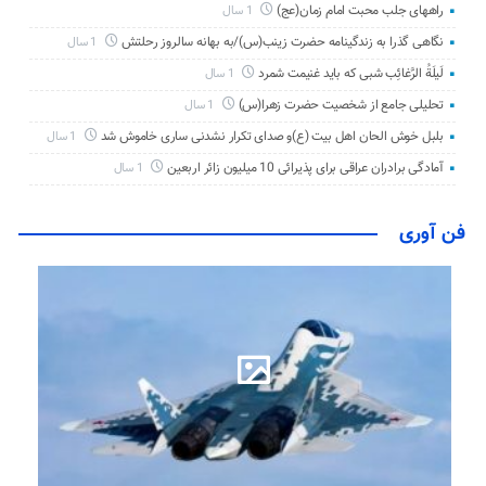
راههای جلب محبت امام زمان(عج)
1 سال
نگاهی گذرا به زندگینامه حضرت زینب(س)/به بهانه سالروز رحلتش
1 سال
لَیلَةُ الرَّغائِب شبی که باید غنیمت شمرد
1 سال
تحلیلی جامع از شخصیت حضرت زهرا(س)
1 سال
بلبل خوش الحان اهل بیت (ع)و صدای تکرار نشدنی ساری خاموش شد
1 سال
آمادگی برادران عراقی برای پذیرائی 10 میلیون زائر اربعین
1 سال
فن آوری