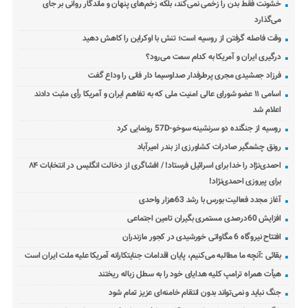
خشونت فقط بدن را زخمی نمی‌کند، بلکه زخم‌های پنهان و ماندگار روانی بر جای
می‌گذارد
وقت فاصله گرفتن از روسیه است؛ تنش با اوکراین را کاهش دهید
درگیری ایران و آمریکا به کدام سمت می‌رود؟
فرزاد جمشیدی مجری پرطرفدار صداوسیما دار فانی را وداع گفت
اسامی ۱۱ عضو شورای عالی امنیت ملی که به تفاهم ایران و آمریکا رأی مثبت دادند
اعلام شد
روسیه از جنگنده دو سرنشینه سوخو-57D رونمایی کرد
رونق چشمگیر صادرات کشاورزی از بندر امیرآباد
احمدی‌نژاد را خدا برای اسرائیل فرستاد! / افشاگری از دخالت انگلیس در انتخابات ۸۴
برای پیروزی احمدی‌نژاد!
آغاز مجدد فعالیت بورس با رشد 63هزار واحدی
افزایش 60درصدی مستمری بگیران تامین اجتماعی
افتتاح نیروگاه 6 مگاواتی خورشیدی در کجور مازندران
بقائی :آنچه ما مطالبه می‌کنیم، پایان اقدامات جنایتکارانه آمریکا علیه ملت ایران است
هیأت همراه ترامپ کلیه هدایای خود را به سطل زباله ریختند
جنگ نباید و نمی‌تواند بدون انتقام خامنه‌ای عزیز تمام شود