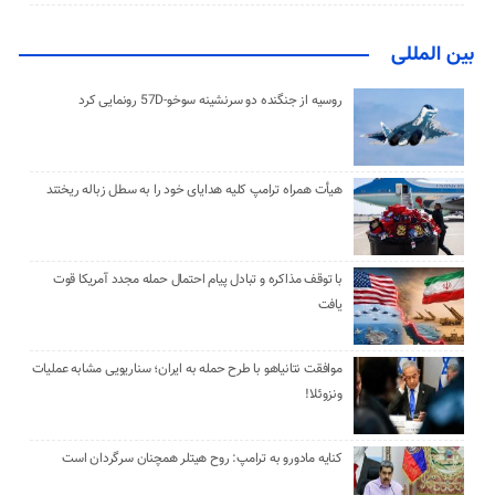
بین المللی
روسیه از جنگنده دو سرنشینه سوخو-57D رونمایی کرد
هیأت همراه ترامپ کلیه هدایای خود را به سطل زباله ریختند
با توقف مذاکره و تبادل پیام احتمال حمله مجدد آمریکا قوت
یافت
موافقت نتانیاهو با طرح حمله به ایران؛ سناریویی مشابه عملیات
ونزوئلا!
کنایه مادورو به ترامپ: روح هیتلر همچنان سرگردان است