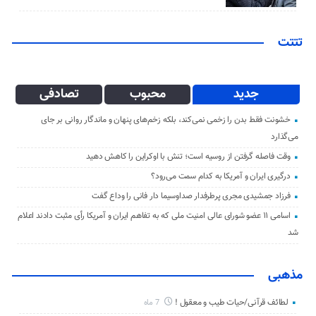
تتتت
جدید
محبوب
تصادفی
خشونت فقط بدن را زخمی نمی‌کند، بلکه زخم‌های پنهان و ماندگار روانی بر جای
می‌گذارد
وقت فاصله گرفتن از روسیه است؛ تنش با اوکراین را کاهش دهید
درگیری ایران و آمریکا به کدام سمت می‌رود؟
فرزاد جمشیدی مجری پرطرفدار صداوسیما دار فانی را وداع گفت
اسامی ۱۱ عضو شورای عالی امنیت ملی که به تفاهم ایران و آمریکا رأی مثبت دادند اعلام
شد
مذهبی
لطائف قرآنی/حیات طیب و معقول !
7 ماه