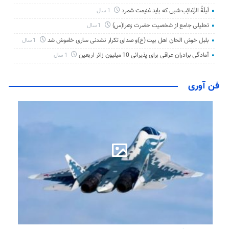
لَیلَةُ الرَّغائِب شبی که باید غنیمت شمرد
1 سال
تحلیلی جامع از شخصیت حضرت زهرا(س)
1 سال
بلبل خوش الحان اهل بیت (ع)و صدای تکرار نشدنی ساری خاموش شد
1 سال
آمادگی برادران عراقی برای پذیرائی 10 میلیون زائر اربعین
1 سال
فن آوری