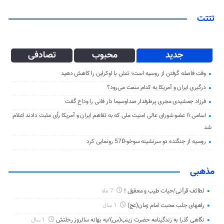
تتتت
جدید
محبوب
تصادفی
وقت فاصله گرفتن از روسیه است؛ تنش با اوکراین را کاهش دهید
درگیری ایران و آمریکا به کدام سمت می‌رود؟
فرزاد جمشیدی مجری پرطرفدار صداوسیما دار فانی را وداع گفت
اسامی ۱۱ عضو شورای عالی امنیت ملی که به تفاهم ایران و آمریکا رأی مثبت دادند اعلام
شد
روسیه از جنگنده دو سرنشینه سوخو-57D رونمایی کرد
مذهبی
لطائف قرآنی/حیات طیب و معقول !
7 ماه
راههای جلب محبت امام زمان(عج)
1 سال
نگاهی گذرا به زندگینامه حضرت زینب(س)/به بهانه سالروز رحلتش
1 سال