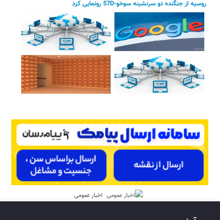
روسیه از جنگنده دو سرنشینه سوخو-57D رونمایی کرد
اخبار عمومی