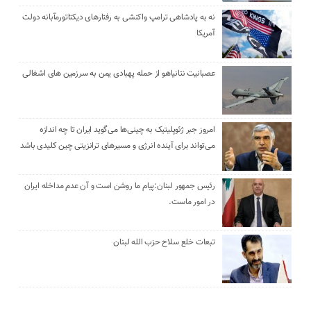
نه به پادشاهی ترامپ واکنشی به رفتارهای دیکتاتورمآبانه دولت
آمریکا
عصبانیت نتانیاهو از حمله پهبادی یمن به سرزمین های اشغالی
امروز جبر ژئوپلیتیک به چینی‌ها می‌گوید ایران تا چه اندازه
می‌تواند برای آینده انرژی و مسیرهای ترانزیتی چین کلیدی باشد
رئیس جمهور لبنان:پیام ما روشن است و آن عدم مداخله ایران
در امور ماست.
تبعات خلع سلاح حزب الله لبنان