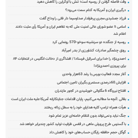
وقت فاصله گرفتن از روسیه است؛ تنش با اوکراین را کاهش دهید
درگیری ایران و آمریکا به کدام سمت می‌رود؟
فرزاد جمشیدی مجری پرطرفدار صداوسیما دار فانی را وداع گفت
اسامی ۱۱ عضو شورای عالی امنیت ملی که به تفاهم ایران و آمریکا رأی مثبت دادند
اعلام شد
روسیه از جنگنده دو سرنشینه سوخو-57D رونمایی کرد
رونق چشمگیر صادرات کشاورزی از بندر امیرآباد
احمدی‌نژاد را خدا برای اسرائیل فرستاد! / افشاگری از دخالت انگلیس در انتخابات ۸۴
برای پیروزی احمدی‌نژاد!
آغاز مجدد فعالیت بورس با رشد 63هزار واحدی
افزایش 60درصدی مستمری بگیران تامین اجتماعی
افتتاح نیروگاه 6 مگاواتی خورشیدی در کجور مازندران
بقائی :آنچه ما مطالبه می‌کنیم، پایان اقدامات جنایتکارانه آمریکا علیه ملت ایران است
هیأت همراه ترامپ کلیه هدایای خود را به سطل زباله ریختند
جنگ نباید و نمی‌تواند بدون انتقام خامنه‌ای عزیز تمام شود
با گسترس طرح پرورش ماهی در قفس ظرفیت تولید کشور چندبرابر خواهد شد
گوگل حجم حافظه رایگان حساب‌های خود را کاهش داد