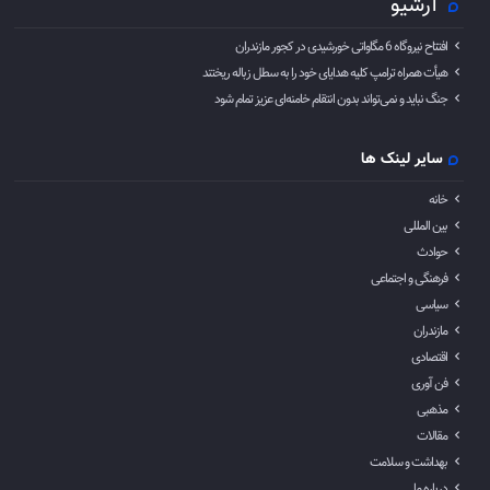
آرشیو
افتتاح نیروگاه 6 مگاواتی خورشیدی در کجور مازندران
هیأت همراه ترامپ کلیه هدایای خود را به سطل زباله ریختند
جنگ نباید و نمی‌تواند بدون انتقام خامنه‌ای عزیز تمام شود
سایر لینک ها
خانه
بین المللی
حوادث
فرهنگی و اجتماعی
سیاسی
مازندران
اقتصادی
فن آوری
مذهبی
مقالات
بهداشت و سلامت
درباره ما