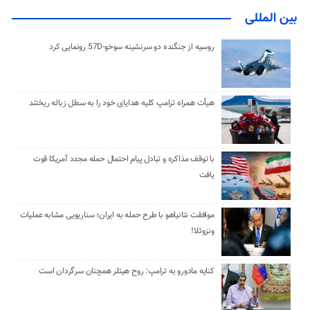
بین المللی
روسیه از جنگنده دو سرنشینه سوخو-57D رونمایی کرد
هیأت همراه ترامپ کلیه هدایای خود را به سطل زباله ریختند
با توقف مذاکره و تبادل پیام احتمال حمله مجدد آمریکا قوت
یافت
موافقت نتانیاهو با طرح حمله به ایران؛ سناریویی مشابه عملیات
ونزوئلا!
کنایه مادورو به ترامپ: روح هیتلر همچنان سرگردان است