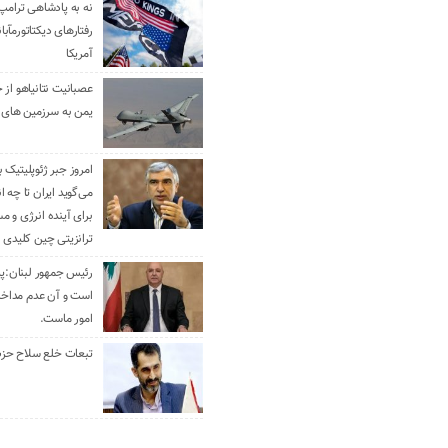
نه به پادشاهی ترامپ
رفتارهای دیکتاتورمآبا
آمریکا
عصبانیت نتانیاهو از 
یمن به سرزمین های 
امروز جبر ژئوپلیتیک ب
می‌گوید ایران تا چه ان
برای آینده انرژی و م
ترانزیتی چین کلیدی 
رئیس جمهور لبنان:پی
است و آن عدم مداخله
امور ماست.
تبعات خلع سلاح حزب 