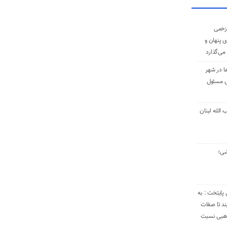
زخمی
ی پنهان و
 می‌گذارد
ا در شهر
ی مسئول
الله لبنان
شی؛
 پایتخت : به
د تا صفات
مذهبی نسبت