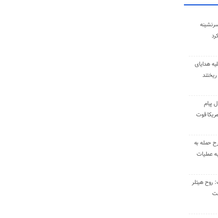
سرنشینه
یه هدایای
ریختند
ل پیام
ریکا قوت
رح حمله به
به عملیات
: روح هیتلر
ست