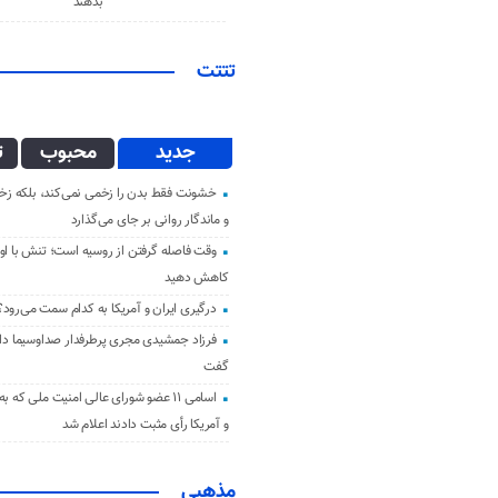
بدهند
تتتت
جدید
محبوب
ت
خشونت فقط بدن را زخمی نمی‌کند، بلکه زخم
و ماندگار روانی بر جای می‌گذارد
وقت فاصله گرفتن از روسیه است؛ تنش با اوک
کاهش دهید
درگیری ایران و آمریکا به کدام سمت می‌رود؟
فرزاد جمشیدی مجری پرطرفدار صداوسیما دار 
گفت
اسامی ۱۱ عضو شورای عالی امنیت ملی که ب
و آمریکا رأی مثبت دادند اعلام شد
مذهبی