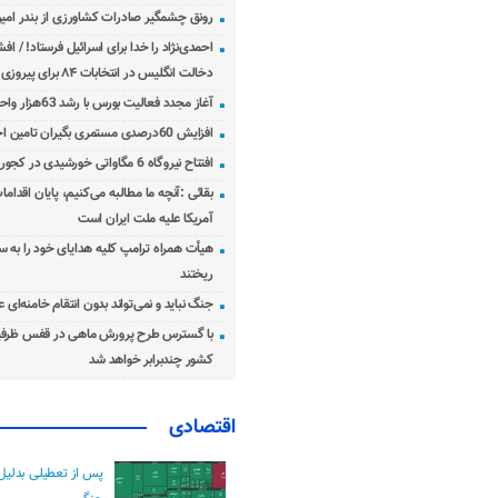
رونق چشمگیر صادرات کشاورزی از بندر امیرآ
احمدی‌نژاد را خدا برای اسرائیل فرستاد! / اف
دخالت انگلیس در انتخابات ۸۴ برای پیروزی احمدی‌نژاد!
آغاز مجدد فعالیت بورس با رشد 63هزار واحدی
افزایش 60درصدی مستمری بگیران تامین اجتماعی
افتتاح نیروگاه 6 مگاواتی خورشیدی در کجور مازندران
بقائی :آنچه ما مطالبه می‌کنیم، پایان اقدامات
آمریکا علیه ملت ایران است
هیأت همراه ترامپ کلیه هدایای خود را به س
ریختند
جنگ نباید و نمی‌تواند بدون انتقام خامنه‌ای 
با گسترس طرح پرورش ماهی در قفس ظرفی
کشور چندبرابر خواهد شد
اقتصادی
پس از تعطیلی بدلیل