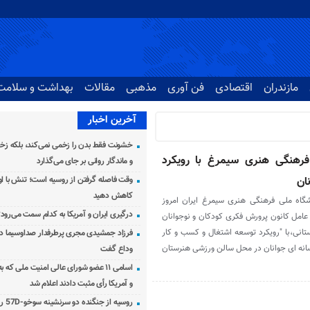
مازندران
اقتصادی
فن آوری
مذهبی
مقالات
بهداشت و سلامت
آخرین اخبار
خشونت فقط بدن را زخمی نمی‌کند، بلکه زخم
 فرهنگی هنری سیمرغ با رویکرد
و ماندگار روانی بر جای می‌گذارد
ان
وقت فاصله گرفتن از روسیه است؛ تنش با اوک
کاهش دهید
شگاه ملی فرهنگی هنری سیمرغ ایران امروز
درگیری ایران و آمریکا به کدام سمت می‌رود
۱۴۰۳ با حضور مدیر عامل کانون پرورش فکری کودکان و نوجوانان
انی،با "رویکرد توسعه اشتغال و کسب و کار
فرزاد جمشیدی مجری پرطرفدار صداوسیما دار
 رسانه ای جوانان در محل سالن ورزشی هنرستان
وداع گفت
اسامی ۱۱ عضو شورای عالی امنیت ملی که 
و آمریکا رأی مثبت دادند اعلام شد
روسیه از جنگنده دو سرنشینه سوخو-57D رونمایی کرد