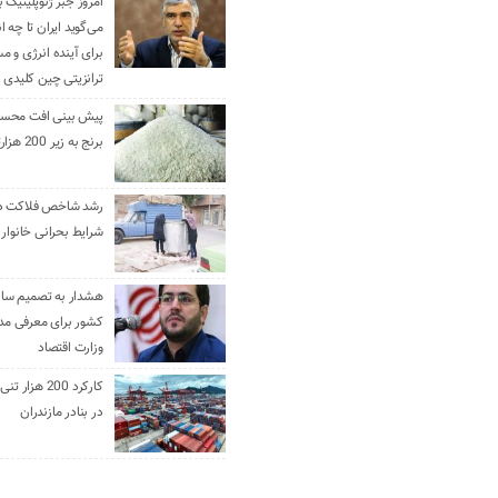
امروز جبر ژئوپلیتیک ب
می‌گوید ایران تا چه ان
برای آینده انرژی و م
ترانزیتی چین کلیدی 
پیش بینی افت محس
برنج به زیر 200 هزارتومان
رشد شاخص فلاکت در 
شرایط بحرانی خانوار ا
هشدار به تصمیم ساز
کشور برای معرفی مدن
وزارت اقتصاد
کارکرد 200 هزا
در بنادر مازندران