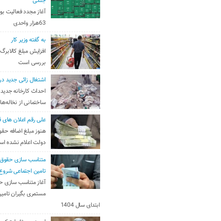
جنگی
آغاز مجدد فعالیت بو
63هزار واحدی
به گفته وزیر کار
افزایش مبلغ کالابرگ
بررسی است
اشتغال زائی جدید در
احداث کارخانه جدید 
ساختمانی از نخاله‌ها
علی رقم اعلان های ق
هنوز مبلغ اضافه حقو
دولت اعلام نشده ا
متناسب سازی حقوق 
تامین اجتماعی شروع
آغاز متناسب سازی ح
مستمری بگیران تامین
ابتدای سال 1404