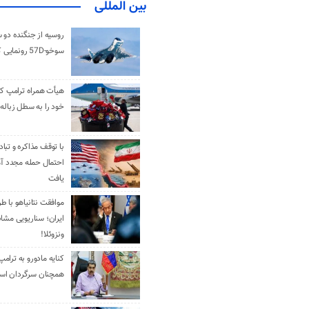
بین المللی
روسیه از جنگنده دو 
سوخو-57D رونمایی کرد
هیأت همراه ترامپ کل
خود را به سطل زباله 
با توقف مذاکره و تباد
احتمال حمله مجدد آم
یافت
موافقت نتانیاهو با ط
ایران؛ سناریویی مشا
ونزوئلا!
کنایه مادورو به ترامپ
همچنان سرگردان ا