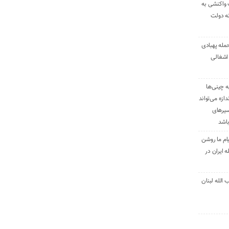
 واکنشی به
نه دولت
حمله پهبادی
اشغالی
ه چینی‌ها
دازه می‌تواند
سیرهای
باشد
ام ما روشن
 ایران در
الله لبنان