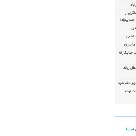
باد
شاگری از
 جنایتکارانه
طل زباله
عزیز تمام شود
ت تولید
 شرایط