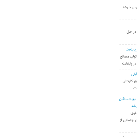
رس با رشد
 در حال
 پایتخت
تولید مصالح
 در پایتخت
بلی
ق کارکنان
ست
بازنشستگان
 شد
قوق
 اجتماعی از