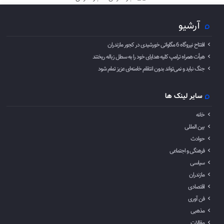
آرشیو
افتتاح نیروگاه 6 مگاواتی خورشیدی در کجور مازندران
هیأت همراه ترامپ کلیه هدایای خود را به سطل زباله ریختند
جنگ نباید و نمی‌تواند بدون انتقام خامنه‌ای عزیز تمام شود
سایر لینک ها
خانه
بین المللی
حوادث
فرهنگی و اجتماعی
سیاسی
مازندران
اقتصادی
فن آوری
مذهبی
مقالات