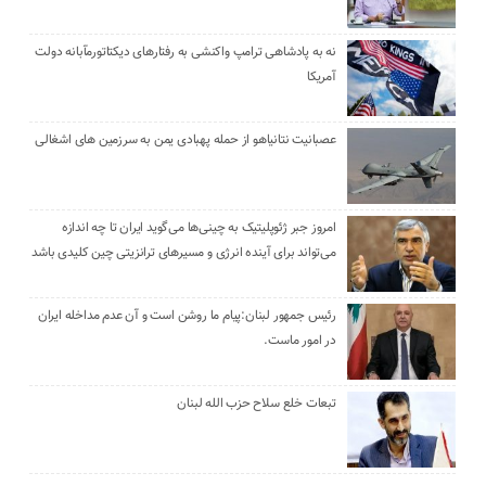
نه به پادشاهی ترامپ واکنشی به رفتارهای دیکتاتورمآبانه دولت
آمریکا
عصبانیت نتانیاهو از حمله پهبادی یمن به سرزمین های اشغالی
امروز جبر ژئوپلیتیک به چینی‌ها می‌گوید ایران تا چه اندازه
می‌تواند برای آینده انرژی و مسیرهای ترانزیتی چین کلیدی باشد
رئیس جمهور لبنان:پیام ما روشن است و آن عدم مداخله ایران
در امور ماست.
تبعات خلع سلاح حزب الله لبنان