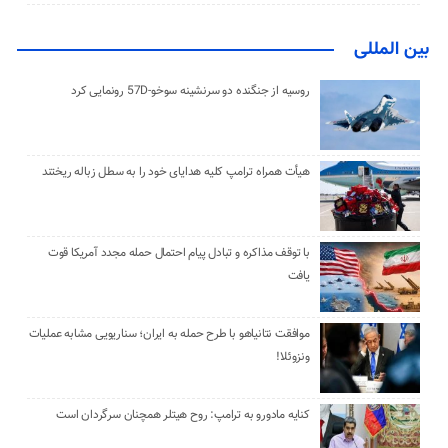
بین المللی
روسیه از جنگنده دو سرنشینه سوخو-57D رونمایی کرد
هیأت همراه ترامپ کلیه هدایای خود را به سطل زباله ریختند
با توقف مذاکره و تبادل پیام احتمال حمله مجدد آمریکا قوت
یافت
موافقت نتانیاهو با طرح حمله به ایران؛ سناریویی مشابه عملیات
ونزوئلا!
کنایه مادورو به ترامپ: روح هیتلر همچنان سرگردان است