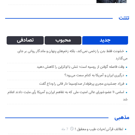
تتتت
جدید
محبوب
تصادفی
خشونت فقط بدن را زخمی نمی‌کند، بلکه زخم‌های پنهان و ماندگار روانی بر جای
می‌گذارد
وقت فاصله گرفتن از روسیه است؛ تنش با اوکراین را کاهش دهید
درگیری ایران و آمریکا به کدام سمت می‌رود؟
فرزاد جمشیدی مجری پرطرفدار صداوسیما دار فانی را وداع گفت
اسامی ۱۱ عضو شورای عالی امنیت ملی که به تفاهم ایران و آمریکا رأی مثبت دادند اعلام
شد
مذهبی
لطائف قرآنی/حیات طیب و معقول !
7 ماه