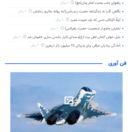
راههای جلب محبت امام زمان(عج)
1 سال
نگاهی گذرا به زندگینامه حضرت زینب(س)/به بهانه سالروز رحلتش
1 سال
لَیلَةُ الرَّغائِب شبی که باید غنیمت شمرد
1 سال
تحلیلی جامع از شخصیت حضرت زهرا(س)
1 سال
بلبل خوش الحان اهل بیت (ع)و صدای تکرار نشدنی ساری خاموش شد
1 سال
آمادگی برادران عراقی برای پذیرائی 10 میلیون زائر اربعین
1 سال
فن آوری