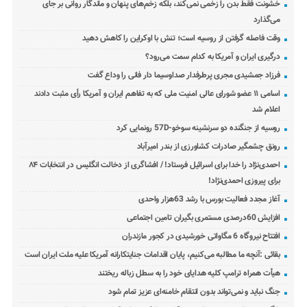
خشونت فقط بدن را زخمی نمی‌کند، بلکه زخم‌های پنهان و ماندگار روانی بر جای
می‌گذارد
وقت فاصله گرفتن از روسیه است؛ تنش با اوکراین را کاهش دهید
درگیری ایران و آمریکا به کدام سمت می‌رود؟
فرزاد جمشیدی مجری پرطرفدار صداوسیما دار فانی را وداع گفت
اسامی ۱۱ عضو شورای عالی امنیت ملی که به تفاهم ایران و آمریکا رأی مثبت دادند
اعلام شد
روسیه از جنگنده دو سرنشینه سوخو-57D رونمایی کرد
رونق چشمگیر صادرات کشاورزی از بندر امیرآباد
احمدی‌نژاد را خدا برای اسرائیل فرستاد! / افشاگری از دخالت انگلیس در انتخابات ۸۴
برای پیروزی احمدی‌نژاد!
آغاز مجدد فعالیت بورس با رشد 63هزار واحدی
افزایش 60درصدی مستمری بگیران تامین اجتماعی
افتتاح نیروگاه 6 مگاواتی خورشیدی در کجور مازندران
بقائی :آنچه ما مطالبه می‌کنیم، پایان اقدامات جنایتکارانه آمریکا علیه ملت ایران است
هیأت همراه ترامپ کلیه هدایای خود را به سطل زباله ریختند
جنگ نباید و نمی‌تواند بدون انتقام خامنه‌ای عزیز تمام شود