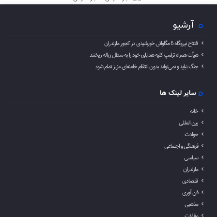
آرشیو
افتتاح نیروگاه 6 مگاواتی خورشیدی در کجور مازندران
هیأت همراه ترامپ کلیه هدایای خود را به سطل زباله ریختند
جنگ نباید و نمی‌تواند بدون انتقام خامنه‌ای عزیز تمام شود
سایر لینک ها
خانه
بین المللی
حوادث
فرهنگی و اجتماعی
سیاسی
مازندران
اقتصادی
فن آوری
مذهبی
مقالات