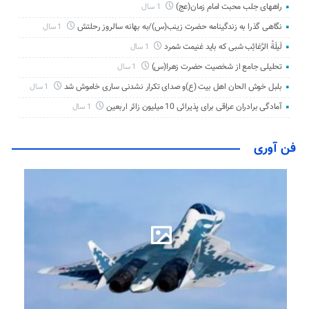
راههای جلب محبت امام زمان(عج)
1 سال
نگاهی گذرا به زندگینامه حضرت زینب(س)/به بهانه سالروز رحلتش
1 سال
لَیلَةُ الرَّغائِب شبی که باید غنیمت شمرد
1 سال
تحلیلی جامع از شخصیت حضرت زهرا(س)
1 سال
بلبل خوش الحان اهل بیت (ع)و صدای تکرار نشدنی ساری خاموش شد
1 سال
آمادگی برادران عراقی برای پذیرائی 10 میلیون زائر اربعین
1 سال
فن آوری