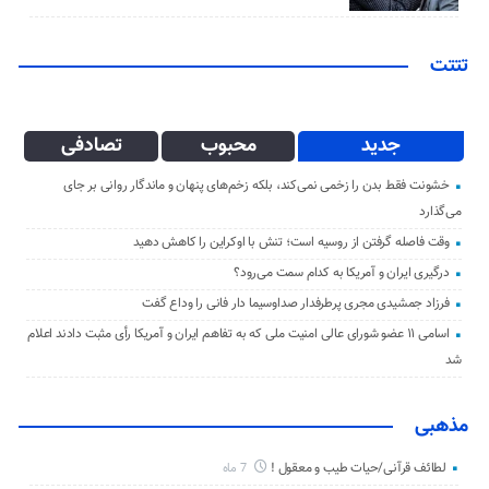
تتتت
جدید
محبوب
تصادفی
خشونت فقط بدن را زخمی نمی‌کند، بلکه زخم‌های پنهان و ماندگار روانی بر جای
می‌گذارد
وقت فاصله گرفتن از روسیه است؛ تنش با اوکراین را کاهش دهید
درگیری ایران و آمریکا به کدام سمت می‌رود؟
فرزاد جمشیدی مجری پرطرفدار صداوسیما دار فانی را وداع گفت
اسامی ۱۱ عضو شورای عالی امنیت ملی که به تفاهم ایران و آمریکا رأی مثبت دادند اعلام
شد
مذهبی
لطائف قرآنی/حیات طیب و معقول !
7 ماه