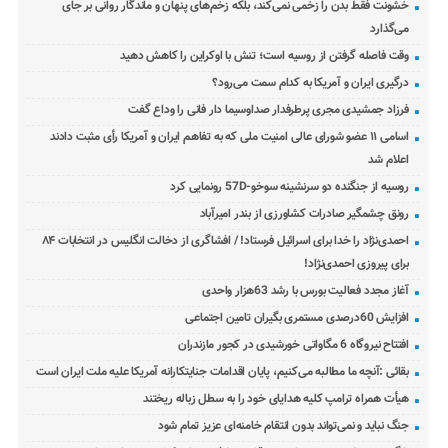
خشونت فقط بدن را زخمی نمی‌کند، بلکه زخم‌های پنهان و ماندگار روانی بر جای
می‌گذارد
وقت فاصله گرفتن از روسیه است؛ تنش با اوکراین را کاهش دهید
درگیری ایران و آمریکا به کدام سمت می‌رود؟
فرزاد جمشیدی مجری پرطرفدار صداوسیما دار فانی را وداع گفت
اسامی ۱۱ عضو شورای عالی امنیت ملی که به تفاهم ایران و آمریکا رأی مثبت دادند
اعلام شد
روسیه از جنگنده دو سرنشینه سوخو-57D رونمایی کرد
رونق چشمگیر صادرات کشاورزی از بندر امیرآباد
احمدی‌نژاد را خدا برای اسرائیل فرستاد! / افشاگری از دخالت انگلیس در انتخابات ۸۴
برای پیروزی احمدی‌نژاد!
آغاز مجدد فعالیت بورس با رشد 63هزار واحدی
افزایش 60درصدی مستمری بگیران تامین اجتماعی
افتتاح نیروگاه 6 مگاواتی خورشیدی در کجور مازندران
بقائی :آنچه ما مطالبه می‌کنیم، پایان اقدامات جنایتکارانه آمریکا علیه ملت ایران است
هیأت همراه ترامپ کلیه هدایای خود را به سطل زباله ریختند
جنگ نباید و نمی‌تواند بدون انتقام خامنه‌ای عزیز تمام شود