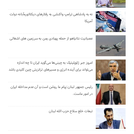
نه به پادشاهی ترامپ واکنشی به رفتارهای دیکتاتورمآبانه دولت
آمریکا
عصبانیت نتانیاهو از حمله پهبادی یمن به سرزمین های اشغالی
امروز جبر ژئوپلیتیک به چینی‌ها می‌گوید ایران تا چه اندازه
می‌تواند برای آینده انرژی و مسیرهای ترانزیتی چین کلیدی باشد
رئیس جمهور لبنان:پیام ما روشن است و آن عدم مداخله ایران
در امور ماست.
تبعات خلع سلاح حزب الله لبنان