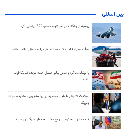
بین المللی
روسیه از جنگنده دو سرنشینه سوخو-57D رونمایی کرد
هیأت همراه ترامپ کلیه هدایای خود را به سطل زباله ریختند
با توقف مذاکره و تبادل پیام احتمال حمله مجدد آمریکا قوت
یافت
موافقت نتانیاهو با طرح حمله به ایران؛ سناریویی مشابه عملیات
ونزوئلا!
کنایه مادورو به ترامپ: روح هیتلر همچنان سرگردان است