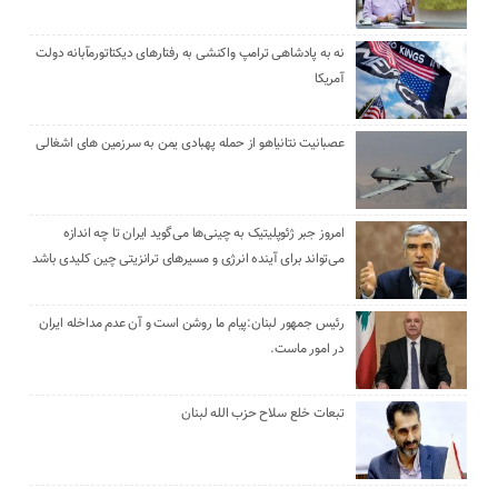
نه به پادشاهی ترامپ واکنشی به رفتارهای دیکتاتورمآبانه دولت
آمریکا
عصبانیت نتانیاهو از حمله پهبادی یمن به سرزمین های اشغالی
امروز جبر ژئوپلیتیک به چینی‌ها می‌گوید ایران تا چه اندازه
می‌تواند برای آینده انرژی و مسیرهای ترانزیتی چین کلیدی باشد
رئیس جمهور لبنان:پیام ما روشن است و آن عدم مداخله ایران
در امور ماست.
تبعات خلع سلاح حزب الله لبنان