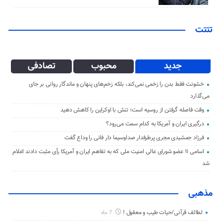
تتتت
جدید
محبوب
تصادفی
خشونت فقط بدن را زخمی نمی‌کند، بلکه زخم‌های پنهان و ماندگار روانی بر جای
می‌گذارد
وقت فاصله گرفتن از روسیه است؛ تنش با اوکراین را کاهش دهید
درگیری ایران و آمریکا به کدام سمت می‌رود؟
فرزاد جمشیدی مجری پرطرفدار صداوسیما دار فانی را وداع گفت
اسامی ۱۱ عضو شورای عالی امنیت ملی که به تفاهم ایران و آمریکا رأی مثبت دادند اعلام
شد
مذهبی
لطائف قرآنی/حیات طیب و معقول !
7 ماه