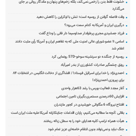
خشونت فقط بدن را زخمی نمی‌کند، بلکه زخم‌های پنهان و ماندگار روانی بر جای
می‌گذارد
وقت فاصله گرفتن از روسیه است؛ تنش با اوکراین را کاهش دهید
درگیری ایران و آمریکا به کدام سمت می‌رود؟
فرزاد جمشیدی مجری پرطرفدار صداوسیما دار فانی را وداع گفت
اسامی ۱۱ عضو شورای عالی امنیت ملی که به تفاهم ایران و آمریکا رأی مثبت دادند
اعلام شد
روسیه از جنگنده دو سرنشینه سوخو-57D رونمایی کرد
رونق چشمگیر صادرات کشاورزی از بندر امیرآباد
احمدی‌نژاد را خدا برای اسرائیل فرستاد! / افشاگری از دخالت انگلیس در انتخابات ۸۴
برای پیروزی احمدی‌نژاد!
آغاز مجدد فعالیت بورس با رشد 63هزار واحدی
افزایش 60درصدی مستمری بگیران تامین اجتماعی
افتتاح نیروگاه 6 مگاواتی خورشیدی در کجور مازندران
بقائی :آنچه ما مطالبه می‌کنیم، پایان اقدامات جنایتکارانه آمریکا علیه ملت ایران است
هیأت همراه ترامپ کلیه هدایای خود را به سطل زباله ریختند
جنگ نباید و نمی‌تواند بدون انتقام خامنه‌ای عزیز تمام شود