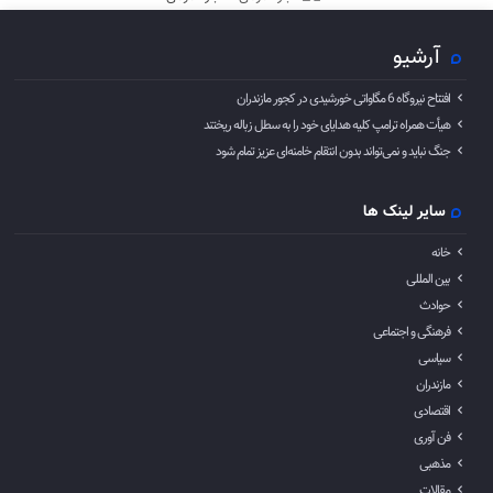
آرشیو
افتتاح نیروگاه 6 مگاواتی خورشیدی در کجور مازندران
هیأت همراه ترامپ کلیه هدایای خود را به سطل زباله ریختند
جنگ نباید و نمی‌تواند بدون انتقام خامنه‌ای عزیز تمام شود
سایر لینک ها
خانه
بین المللی
حوادث
فرهنگی و اجتماعی
سیاسی
مازندران
اقتصادی
فن آوری
مذهبی
مقالات