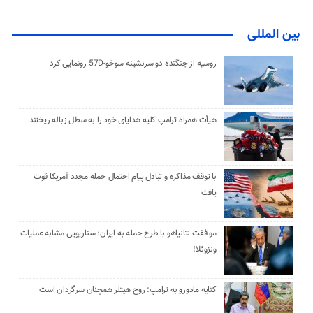
بین المللی
روسیه از جنگنده دو سرنشینه سوخو-57D رونمایی کرد
هیأت همراه ترامپ کلیه هدایای خود را به سطل زباله ریختند
با توقف مذاکره و تبادل پیام احتمال حمله مجدد آمریکا قوت
یافت
موافقت نتانیاهو با طرح حمله به ایران؛ سناریویی مشابه عملیات
ونزوئلا!
کنایه مادورو به ترامپ: روح هیتلر همچنان سرگردان است