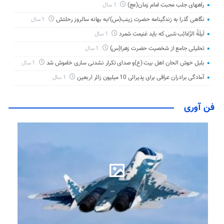
راههای جلب محبت امام زمان(عج)
1 سال
نگاهی گذرا به زندگینامه حضرت زینب(س)/به بهانه سالروز رحلتش
1 سال
لَیلَةُ الرَّغائِب شبی که باید غنیمت شمرد
1 سال
تحلیلی جامع از شخصیت حضرت زهرا(س)
1 سال
بلبل خوش الحان اهل بیت (ع)و صدای تکرار نشدنی ساری خاموش شد
1 سال
آمادگی برادران عراقی برای پذیرائی 10 میلیون زائر اربعین
1 سال
فن آوری