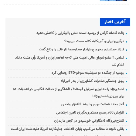
آخرین اخبار
وقت فاصله گرفتن از روسیه است؛ تنش با اوکراین را کاهش دهید
درگیری ایران و آمریکا به کدام سمت می‌رود؟
فرزاد جمشیدی مجری پرطرفدار صداوسیما دار فانی را وداع گفت
اسامی ۱۱ عضو شورای عالی امنیت ملی که به تفاهم ایران و آمریکا رأی مثبت دادند
اعلام شد
روسیه از جنگنده دو سرنشینه سوخو-57D رونمایی کرد
رونق چشمگیر صادرات کشاورزی از بندر امیرآباد
احمدی‌نژاد را خدا برای اسرائیل فرستاد! / افشاگری از دخالت انگلیس در انتخابات ۸۴
برای پیروزی احمدی‌نژاد!
آغاز مجدد فعالیت بورس با رشد 63هزار واحدی
افزایش 60درصدی مستمری بگیران تامین اجتماعی
افتتاح نیروگاه 6 مگاواتی خورشیدی در کجور مازندران
بقائی :آنچه ما مطالبه می‌کنیم، پایان اقدامات جنایتکارانه آمریکا علیه ملت ایران است