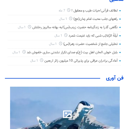
لطائف قرآنی/حیات طیب و معقول !
7 ماه
راههای جلب محبت امام زمان(عج)
1 سال
نگاهی گذرا به زندگینامه حضرت زینب(س)/به بهانه سالروز رحلتش
1 سال
لَیلَةُ الرَّغائِب شبی که باید غنیمت شمرد
1 سال
تحلیلی جامع از شخصیت حضرت زهرا(س)
1 سال
بلبل خوش الحان اهل بیت (ع)و صدای تکرار نشدنی ساری خاموش شد
1 سال
آمادگی برادران عراقی برای پذیرائی 10 میلیون زائر اربعین
1 سال
فن آوری