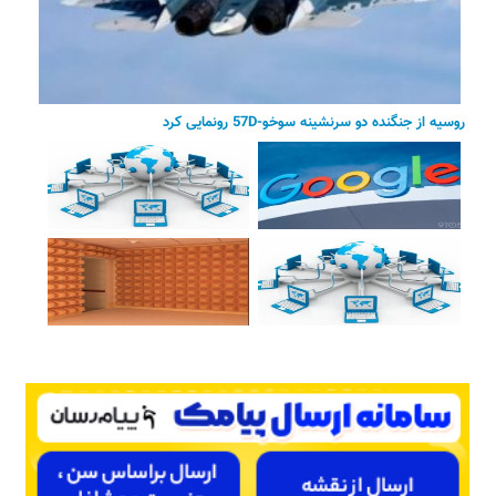
روسیه از جنگنده دو سرنشینه سوخو-57D رونمایی کرد