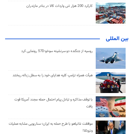
کارکرد 200 هزار تنی واردات کالا در بنادر مازندران
بین المللی
روسیه از جنگنده دو سرنشینه سوخو-57D رونمایی کرد
هیأت همراه ترامپ کلیه هدایای خود را به سطل زباله ریختند
با توقف مذاکره و تبادل پیام احتمال حمله مجدد آمریکا قوت
یافت
موافقت نتانیاهو با طرح حمله به ایران؛ سناریویی مشابه عملیات
ونزوئلا!