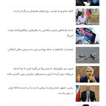
کنایه مادورو به ترامپ: روح هیتلر همچنان سرگردان است
نه به پادشاهی ترامپ واکنشی به رفتارهای دیکتاتورمآبانه دولت
آمریکا
عصبانیت نتانیاهو از حمله پهبادی یمن به سرزمین های اشغالی
امروز جبر ژئوپلیتیک به چینی‌ها می‌گوید ایران تا چه اندازه
می‌تواند برای آینده انرژی و مسیرهای ترانزیتی چین کلیدی باشد
رئیس جمهور لبنان:پیام ما روشن است و آن عدم مداخله ایران
در امور ماست.