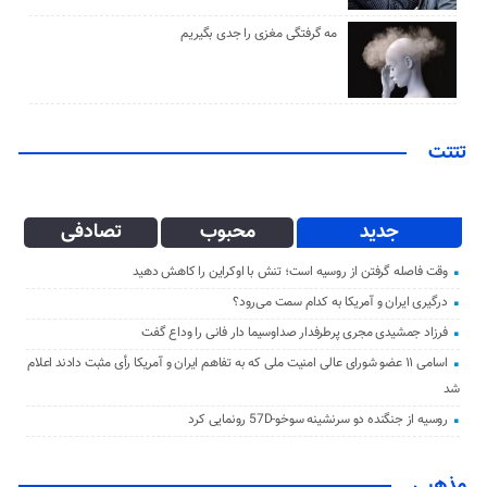
مه گرفتگی مغزی را جدی بگیریم
تتتت
جدید
محبوب
تصادفی
وقت فاصله گرفتن از روسیه است؛ تنش با اوکراین را کاهش دهید
درگیری ایران و آمریکا به کدام سمت می‌رود؟
فرزاد جمشیدی مجری پرطرفدار صداوسیما دار فانی را وداع گفت
اسامی ۱۱ عضو شورای عالی امنیت ملی که به تفاهم ایران و آمریکا رأی مثبت دادند اعلام
شد
روسیه از جنگنده دو سرنشینه سوخو-57D رونمایی کرد
مذهبی