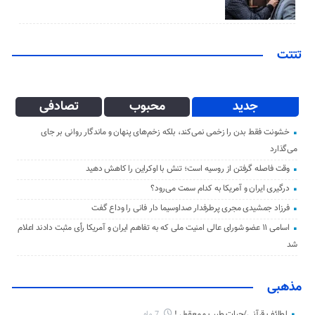
تتتت
جدید
محبوب
تصادفی
خشونت فقط بدن را زخمی نمی‌کند، بلکه زخم‌های پنهان و ماندگار روانی بر جای
می‌گذارد
وقت فاصله گرفتن از روسیه است؛ تنش با اوکراین را کاهش دهید
درگیری ایران و آمریکا به کدام سمت می‌رود؟
فرزاد جمشیدی مجری پرطرفدار صداوسیما دار فانی را وداع گفت
اسامی ۱۱ عضو شورای عالی امنیت ملی که به تفاهم ایران و آمریکا رأی مثبت دادند اعلام
شد
مذهبی
لطائف قرآنی/حیات طیب و معقول !
7 ماه