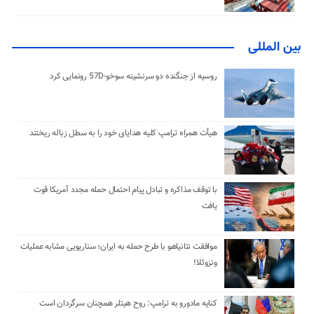
بین المللی
روسیه از جنگنده دو سرنشینه سوخو-57D رونمایی کرد
هیأت همراه ترامپ کلیه هدایای خود را به سطل زباله ریختند
با توقف مذاکره و تبادل پیام احتمال حمله مجدد آمریکا قوت
یافت
موافقت نتانیاهو با طرح حمله به ایران؛ سناریویی مشابه عملیات
ونزوئلا!
کنایه مادورو به ترامپ: روح هیتلر همچنان سرگردان است