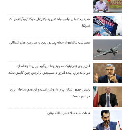
نه به پادشاهی ترامپ واکنشی به رفتارهای دیکتاتورمآبانه دولت
آمریکا
عصبانیت نتانیاهو از حمله پهبادی یمن به سرزمین های اشغالی
امروز جبر ژئوپلیتیک به چینی‌ها می‌گوید ایران تا چه اندازه
می‌تواند برای آینده انرژی و مسیرهای ترانزیتی چین کلیدی باشد
رئیس جمهور لبنان:پیام ما روشن است و آن عدم مداخله ایران
در امور ماست.
تبعات خلع سلاح حزب الله لبنان