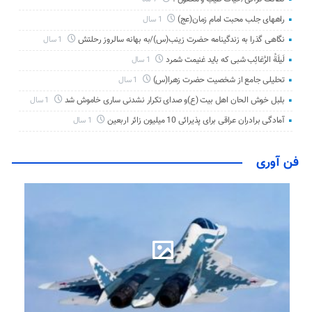
راههای جلب محبت امام زمان(عج)
1 سال
نگاهی گذرا به زندگینامه حضرت زینب(س)/به بهانه سالروز رحلتش
1 سال
لَیلَةُ الرَّغائِب شبی که باید غنیمت شمرد
1 سال
تحلیلی جامع از شخصیت حضرت زهرا(س)
1 سال
بلبل خوش الحان اهل بیت (ع)و صدای تکرار نشدنی ساری خاموش شد
1 سال
آمادگی برادران عراقی برای پذیرائی 10 میلیون زائر اربعین
1 سال
فن آوری