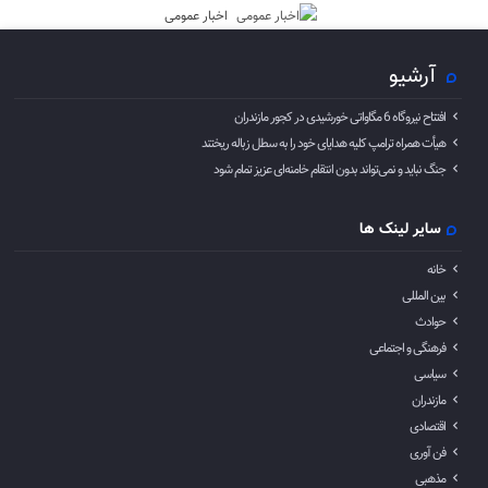
اخبار عمومی
آرشیو
افتتاح نیروگاه 6 مگاواتی خورشیدی در کجور مازندران
هیأت همراه ترامپ کلیه هدایای خود را به سطل زباله ریختند
جنگ نباید و نمی‌تواند بدون انتقام خامنه‌ای عزیز تمام شود
سایر لینک ها
خانه
بین المللی
حوادث
فرهنگی و اجتماعی
سیاسی
مازندران
اقتصادی
فن آوری
مذهبی