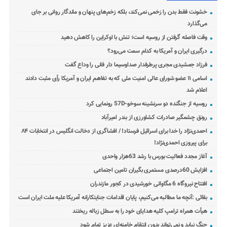
خشونت فقط بدن را زخمی نمی‌کند، بلکه زخم‌های پنهان و ماندگار روانی بر جای
می‌گذارد
وقت فاصله گرفتن از روسیه است؛ تنش با اوکراین را کاهش دهید
درگیری ایران و آمریکا به کدام سمت می‌رود؟
فرزاد جمشیدی مجری پرطرفدار صداوسیما دار فانی را وداع گفت
اسامی ۱۱ عضو شورای عالی امنیت ملی که به تفاهم ایران و آمریکا رأی مثبت دادند
اعلام شد
روسیه از جنگنده دو سرنشینه سوخو-57D رونمایی کرد
رونق چشمگیر صادرات کشاورزی از بندر امیرآباد
احمدی‌نژاد را خدا برای اسرائیل فرستاد! / افشاگری از دخالت انگلیس در انتخابات ۸۴
برای پیروزی احمدی‌نژاد!
آغاز مجدد فعالیت بورس با رشد 63هزار واحدی
افزایش 60درصدی مستمری بگیران تامین اجتماعی
افتتاح نیروگاه 6 مگاواتی خورشیدی در کجور مازندران
بقائی :آنچه ما مطالبه می‌کنیم، پایان اقدامات جنایتکارانه آمریکا علیه ملت ایران است
هیأت همراه ترامپ کلیه هدایای خود را به سطل زباله ریختند
جنگ نباید و نمی‌تواند بدون انتقام خامنه‌ای عزیز تمام شود