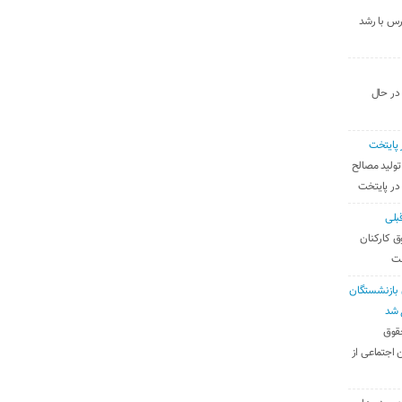
رس با رشد
 در حال
 پایتخت
تولید مصالح
 در پایتخت
بلی
ق کارکنان
ست
بازنشستگان
 شد
قوق
 اجتماعی از