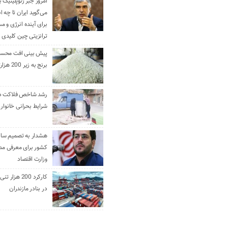
امروز جبر ژئوپلیتیک ب
می‌گوید ایران تا چه ان
برای آینده انرژی و م
ترانزیتی چین کلیدی 
پیش بینی افت محس
برنج به زیر 200 هزارتومان
رشد شاخص فلاکت در 
شرایط بحرانی خانوار ا
هشدار به تصمیم ساز
کشور برای معرفی مدن
وزارت اقتصاد
کارکرد 200 هزا
در بنادر مازندران