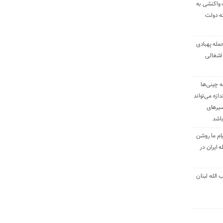
 واکنشی به
نه دولت
حمله پهبادی
اشغالی
ه چینی‌ها
دازه می‌تواند
سیرهای
باشد
ام ما روشن
 ایران در
الله لبنان