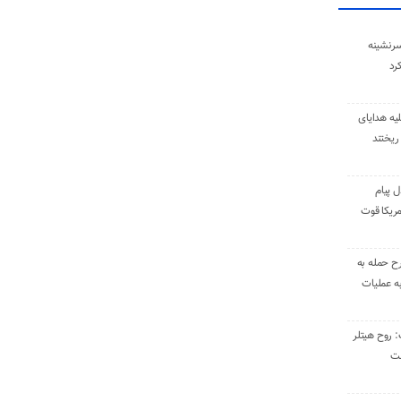
سرنشینه
یه هدایای
ریختند
ل پیام
ریکا قوت
رح حمله به
به عملیات
: روح هیتلر
ست