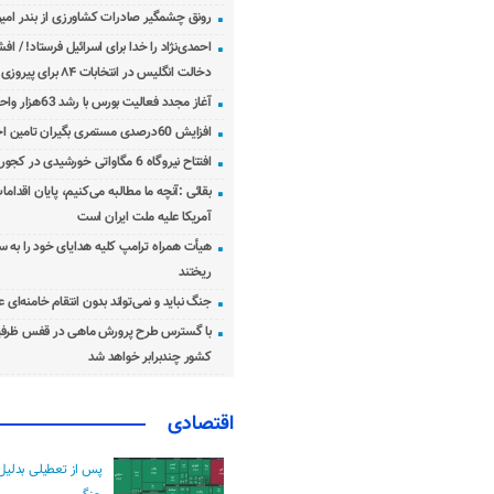
رونق چشمگیر صادرات کشاورزی از بندر امیرآ
احمدی‌نژاد را خدا برای اسرائیل فرستاد! / اف
دخالت انگلیس در انتخابات ۸۴ برای پیروزی احمدی‌نژاد!
آغاز مجدد فعالیت بورس با رشد 63هزار واحدی
افزایش 60درصدی مستمری بگیران تامین اجتماعی
افتتاح نیروگاه 6 مگاواتی خورشیدی در کجور مازندران
بقائی :آنچه ما مطالبه می‌کنیم، پایان اقدامات
آمریکا علیه ملت ایران است
هیأت همراه ترامپ کلیه هدایای خود را به س
ریختند
جنگ نباید و نمی‌تواند بدون انتقام خامنه‌ای 
با گسترس طرح پرورش ماهی در قفس ظرفی
کشور چندبرابر خواهد شد
اقتصادی
پس از تعطیلی بدلیل