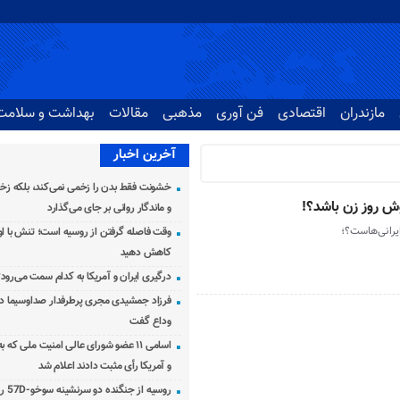
مازندران
اقتصادی
فن آوری
مذهبی
مقالات
بهداشت و سلامت
آخرین اخبار
خشونت فقط بدن را زخمی نمی‌کند، بلکه زخم
روش روز زن باشد؟!
و ماندگار روانی بر جای می‌گذارد
ایرانی‌هاست؟؛
وقت فاصله گرفتن از روسیه است؛ تنش با اوک
کاهش دهید
درگیری ایران و آمریکا به کدام سمت می‌رود
فرزاد جمشیدی مجری پرطرفدار صداوسیما دار
وداع گفت
اسامی ۱۱ عضو شورای عالی امنیت ملی که 
و آمریکا رأی مثبت دادند اعلام شد
روسیه از جنگنده دو سرنشینه سوخو-57D رونمایی کرد