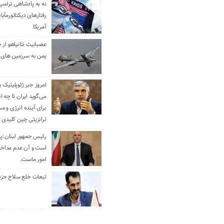
نه به پادشاهی ترامپ
رفتارهای دیکتاتورمآبا
آمریکا
عصبانیت نتانیاهو از 
یمن به سرزمین های 
امروز جبر ژئوپلیتیک ب
می‌گوید ایران تا چه ان
برای آینده انرژی و م
ترانزیتی چین کلیدی 
رئیس جمهور لبنان:پی
است و آن عدم مداخله
امور ماست.
تبعات خلع سلاح حزب 