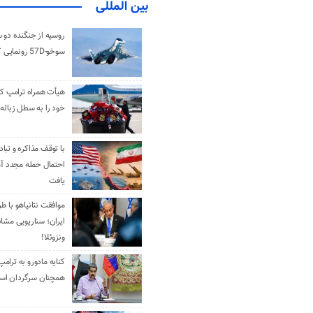
بین المللی
روسیه از جنگنده دو 
سوخو-57D رونمایی کرد
هیأت همراه ترامپ کل
خود را به سطل زباله 
با توقف مذاکره و تباد
احتمال حمله مجدد آم
یافت
موافقت نتانیاهو با ط
ایران؛ سناریویی مشا
ونزوئلا!
کنایه مادورو به ترامپ
همچنان سرگردان ا