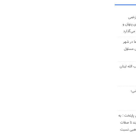
زخمی
ی پنهان و
 می‌گذارد
ا در شهر
ی مسئول
الله لبنان
شی؛
 پایتخت : به
د تا صفات
مذهبی نسبت