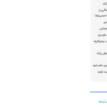
باد
شاگری از
 جنایتکارانه
طل زباله
عزیز تمام شود
ت تولید
 شرایط