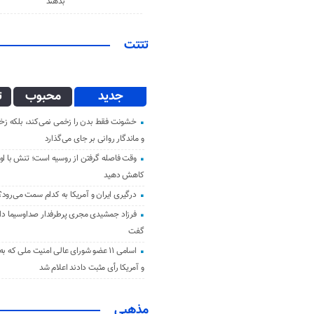
بدهند
تتتت
جدید
محبوب
ت
خشونت فقط بدن را زخمی نمی‌کند، بلکه زخم
و ماندگار روانی بر جای می‌گذارد
وقت فاصله گرفتن از روسیه است؛ تنش با اوک
کاهش دهید
درگیری ایران و آمریکا به کدام سمت می‌رود؟
فرزاد جمشیدی مجری پرطرفدار صداوسیما دار 
گفت
اسامی ۱۱ عضو شورای عالی امنیت ملی که ب
و آمریکا رأی مثبت دادند اعلام شد
مذهبی