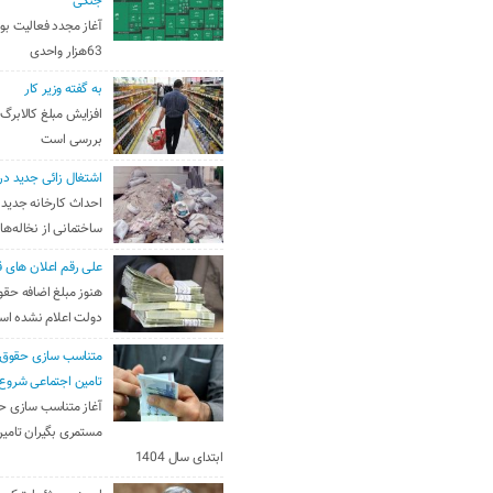
جنگی
آغاز مجدد فعالیت بو
63هزار واحدی
به گفته وزیر کار
افزایش مبلغ کالابرگ
بررسی است
اشتغال زائی جدید در
احداث کارخانه جدید 
ساختمانی از نخاله‌ها
علی رقم اعلان های ق
هنوز مبلغ اضافه حقو
دولت اعلام نشده ا
متناسب سازی حقوق 
تامین اجتماعی شروع
آغاز متناسب سازی ح
مستمری بگیران تامین
ابتدای سال 1404