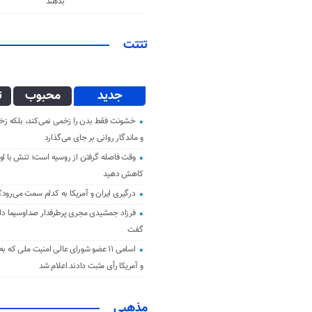
بدهند
تتتت
جدید
محبوب
ت
خشونت فقط بدن را زخمی نمی‌کند، بلکه زخم
و ماندگار روانی بر جای می‌گذارد
وقت فاصله گرفتن از روسیه است؛ تنش با اوک
کاهش دهید
درگیری ایران و آمریکا به کدام سمت می‌رود؟
فرزاد جمشیدی مجری پرطرفدار صداوسیما دار 
گفت
اسامی ۱۱ عضو شورای عالی امنیت ملی که ب
و آمریکا رأی مثبت دادند اعلام شد
مذهبی