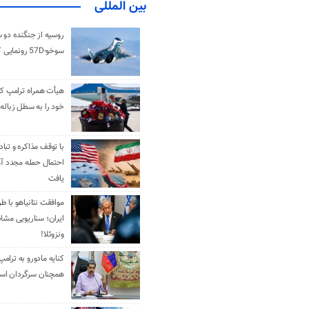
بین المللی
روسیه از جنگنده دو 
سوخو-57D رونمایی کرد
هیأت همراه ترامپ کل
خود را به سطل زباله 
با توقف مذاکره و تباد
احتمال حمله مجدد آم
یافت
موافقت نتانیاهو با ط
ایران؛ سناریویی مشا
ونزوئلا!
کنایه مادورو به ترامپ
همچنان سرگردان ا