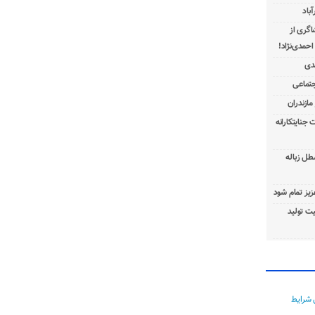
باد
شاگری از
 جنایتکارانه
طل زباله
عزیز تمام شود
ت تولید
 شرایط