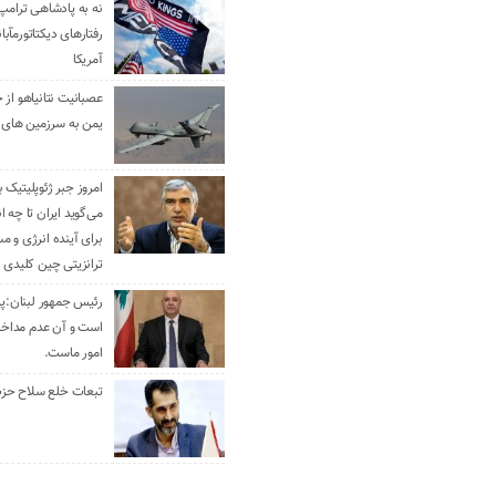
نه به پادشاهی ترامپ
رفتارهای دیکتاتورمآبا
آمریکا
عصبانیت نتانیاهو از 
یمن به سرزمین های 
امروز جبر ژئوپلیتیک ب
می‌گوید ایران تا چه ان
برای آینده انرژی و م
ترانزیتی چین کلیدی 
رئیس جمهور لبنان:پی
است و آن عدم مداخله
امور ماست.
تبعات خلع سلاح حزب 