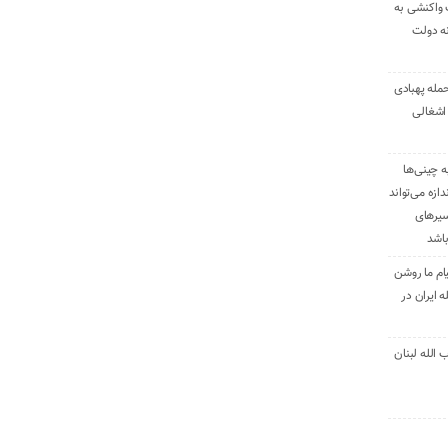
 واکنشی به
نه دولت
حمله پهبادی
اشغالی
ه چینی‌ها
دازه می‌تواند
سیرهای
باشد
ام ما روشن
 ایران در
الله لبنان