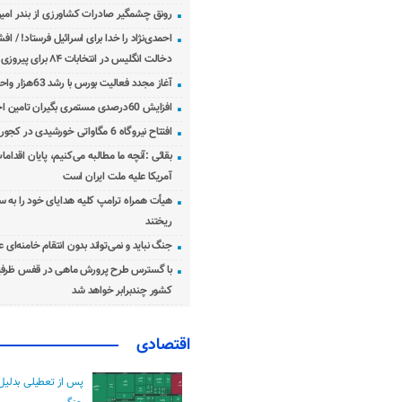
رونق چشمگیر صادرات کشاورزی از بندر امیرآ
احمدی‌نژاد را خدا برای اسرائیل فرستاد! / اف
دخالت انگلیس در انتخابات ۸۴ برای پیروزی احمدی‌نژاد!
آغاز مجدد فعالیت بورس با رشد 63هزار واحدی
افزایش 60درصدی مستمری بگیران تامین اجتماعی
افتتاح نیروگاه 6 مگاواتی خورشیدی در کجور مازندران
بقائی :آنچه ما مطالبه می‌کنیم، پایان اقدامات
آمریکا علیه ملت ایران است
هیأت همراه ترامپ کلیه هدایای خود را به س
ریختند
جنگ نباید و نمی‌تواند بدون انتقام خامنه‌ای 
با گسترس طرح پرورش ماهی در قفس ظرفی
کشور چندبرابر خواهد شد
اقتصادی
پس از تعطیلی بدلیل