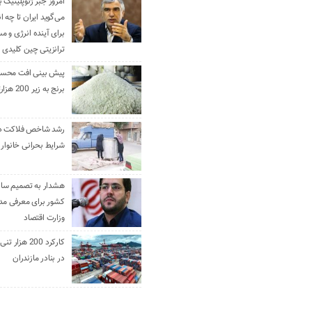
امروز جبر ژئوپلیتیک ب
می‌گوید ایران تا چه ان
برای آینده انرژی و م
ترانزیتی چین کلیدی 
پیش بینی افت محس
برنج به زیر 200 هزارتومان
رشد شاخص فلاکت در 
شرایط بحرانی خانوار ا
هشدار به تصمیم ساز
کشور برای معرفی مدن
وزارت اقتصاد
کارکرد 200 هزا
در بنادر مازندران