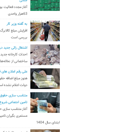
جنگی
آغاز مجدد فعالیت بو
63هزار واحدی
به گفته وزیر کار
افزایش مبلغ کالابرگ
بررسی است
اشتغال زائی جدید در
احداث کارخانه جدید 
ساختمانی از نخاله‌ها
علی رقم اعلان های ق
هنوز مبلغ اضافه حقو
دولت اعلام نشده ا
متناسب سازی حقوق 
تامین اجتماعی شروع
آغاز متناسب سازی ح
مستمری بگیران تامین
ابتدای سال 1404