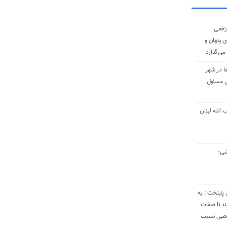
زخمی
ی پنهان و
 می‌گذارد
ا در شهر
ی مسئول
الله لبنان
شی؛
 پایتخت : به
د تا صفات
مذهبی نسبت