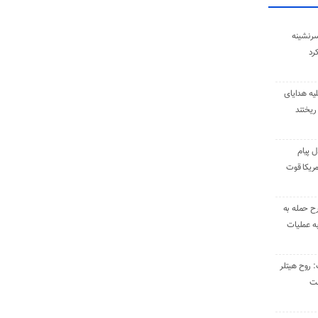
سرنشینه
یه هدایای
ریختند
ل پیام
ریکا قوت
رح حمله به
به عملیات
: روح هیتلر
ست