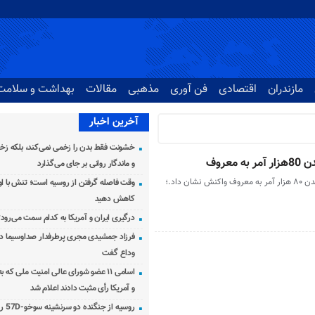
مازندران
اقتصادی
فن آوری
مذهبی
مقالات
بهداشت و سلامت
آخرین اخبار
خشونت فقط بدن را زخمی نمی‌کند، بلکه زخم
عروف
و ماندگار روانی بر جای می‌گذارد
 داد.؛
وقت فاصله گرفتن از روسیه است؛ تنش با اوک
کاهش دهید
درگیری ایران و آمریکا به کدام سمت می‌رود
فرزاد جمشیدی مجری پرطرفدار صداوسیما دار
وداع گفت
اسامی ۱۱ عضو شورای عالی امنیت ملی که 
و آمریکا رأی مثبت دادند اعلام شد
روسیه از جنگنده دو سرنشینه سوخو-57D رونمایی کرد