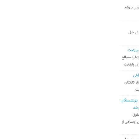
رس با رشد
 در حال
 پایتخت
تولید مصالح
 در پایتخت
بلی
ق کارکنان
ست
بازنشستگان
 شد
قوق
 اجتماعی از