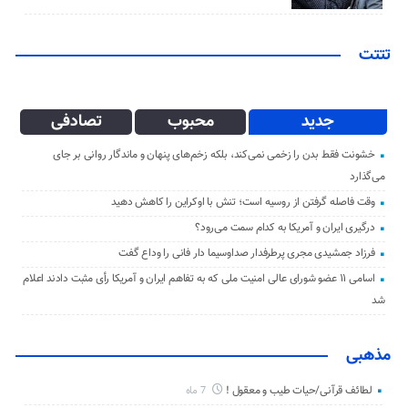
تتتت
جدید
محبوب
تصادفی
خشونت فقط بدن را زخمی نمی‌کند، بلکه زخم‌های پنهان و ماندگار روانی بر جای
می‌گذارد
وقت فاصله گرفتن از روسیه است؛ تنش با اوکراین را کاهش دهید
درگیری ایران و آمریکا به کدام سمت می‌رود؟
فرزاد جمشیدی مجری پرطرفدار صداوسیما دار فانی را وداع گفت
اسامی ۱۱ عضو شورای عالی امنیت ملی که به تفاهم ایران و آمریکا رأی مثبت دادند اعلام
شد
مذهبی
لطائف قرآنی/حیات طیب و معقول !
7 ماه