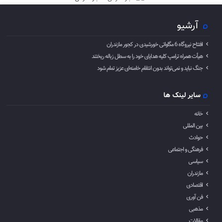
آرشیو
افتتاح نیروگاه 6 مگاواتی خورشیدی در کجور مازندران
هیأت همراه ترامپ کلیه هدایای خود را به سطل زباله ریختند
جنگ نباید و نمی‌تواند بدون انتقام خامنه‌ای عزیز تمام شود
سایر لینک ها
خانه
بین المللی
حوادث
فرهنگی و اجتماعی
سیاسی
مازندران
اقتصادی
فن آوری
مذهبی
مقالات