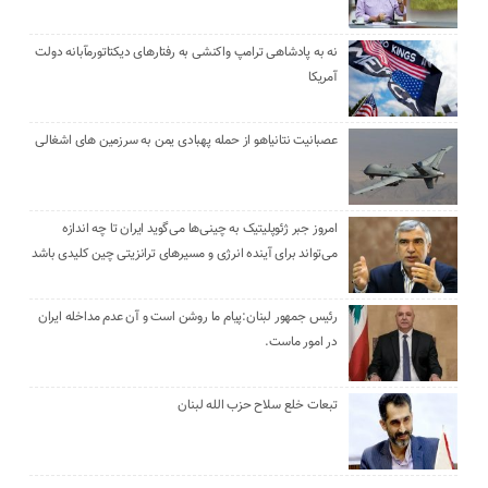
نه به پادشاهی ترامپ واکنشی به رفتارهای دیکتاتورمآبانه دولت
آمریکا
عصبانیت نتانیاهو از حمله پهبادی یمن به سرزمین های اشغالی
امروز جبر ژئوپلیتیک به چینی‌ها می‌گوید ایران تا چه اندازه
می‌تواند برای آینده انرژی و مسیرهای ترانزیتی چین کلیدی باشد
رئیس جمهور لبنان:پیام ما روشن است و آن عدم مداخله ایران
در امور ماست.
تبعات خلع سلاح حزب الله لبنان