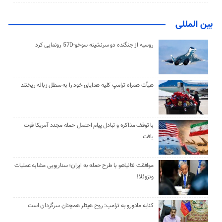
بین المللی
روسیه از جنگنده دو سرنشینه سوخو-57D رونمایی کرد
هیأت همراه ترامپ کلیه هدایای خود را به سطل زباله ریختند
با توقف مذاکره و تبادل پیام احتمال حمله مجدد آمریکا قوت
یافت
موافقت نتانیاهو با طرح حمله به ایران؛ سناریویی مشابه عملیات
ونزوئلا!
کنایه مادورو به ترامپ: روح هیتلر همچنان سرگردان است