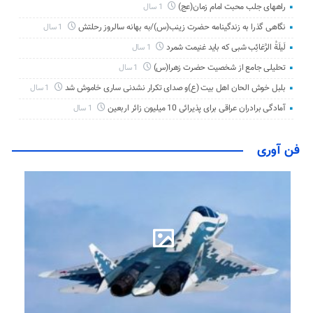
راههای جلب محبت امام زمان(عج)
1 سال
نگاهی گذرا به زندگینامه حضرت زینب(س)/به بهانه سالروز رحلتش
1 سال
لَیلَةُ الرَّغائِب شبی که باید غنیمت شمرد
1 سال
تحلیلی جامع از شخصیت حضرت زهرا(س)
1 سال
بلبل خوش الحان اهل بیت (ع)و صدای تکرار نشدنی ساری خاموش شد
1 سال
آمادگی برادران عراقی برای پذیرائی 10 میلیون زائر اربعین
1 سال
فن آوری