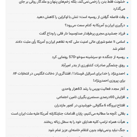
خشونت فقط بدن را زخمی نمی‌کند، بلکه زخم‌های پنهان و ماندگار روانی بر جای
می‌گذارد
وقت فاصله گرفتن از روسیه است؛ تنش با اوکراین را کاهش دهید
درگیری ایران و آمریکا به کدام سمت می‌رود؟
فرزاد جمشیدی مجری پرطرفدار صداوسیما دار فانی را وداع گفت
اسامی ۱۱ عضو شورای عالی امنیت ملی که به تفاهم ایران و آمریکا رأی مثبت دادند
اعلام شد
روسیه از جنگنده دو سرنشینه سوخو-57D رونمایی کرد
رونق چشمگیر صادرات کشاورزی از بندر امیرآباد
احمدی‌نژاد را خدا برای اسرائیل فرستاد! / افشاگری از دخالت انگلیس در انتخابات ۸۴
برای پیروزی احمدی‌نژاد!
آغاز مجدد فعالیت بورس با رشد 63هزار واحدی
افزایش 60درصدی مستمری بگیران تامین اجتماعی
افتتاح نیروگاه 6 مگاواتی خورشیدی در کجور مازندران
بقائی :آنچه ما مطالبه می‌کنیم، پایان اقدامات جنایتکارانه آمریکا علیه ملت ایران است
هیأت همراه ترامپ کلیه هدایای خود را به سطل زباله ریختند
جنگ نباید و نمی‌تواند بدون انتقام خامنه‌ای عزیز تمام شود