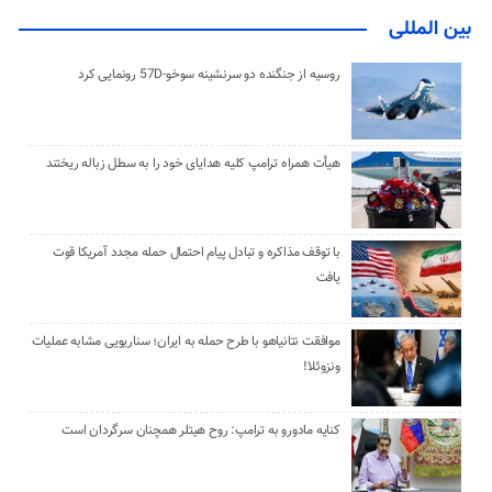
بین المللی
روسیه از جنگنده دو سرنشینه سوخو-57D رونمایی کرد
هیأت همراه ترامپ کلیه هدایای خود را به سطل زباله ریختند
با توقف مذاکره و تبادل پیام احتمال حمله مجدد آمریکا قوت
یافت
موافقت نتانیاهو با طرح حمله به ایران؛ سناریویی مشابه عملیات
ونزوئلا!
کنایه مادورو به ترامپ: روح هیتلر همچنان سرگردان است