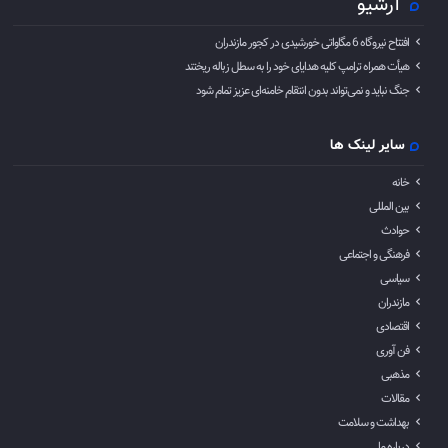
آرشیو
افتتاح نیروگاه 6 مگاواتی خورشیدی در کجور مازندران
هیأت همراه ترامپ کلیه هدایای خود را به سطل زباله ریختند
جنگ نباید و نمی‌تواند بدون انتقام خامنه‌ای عزیز تمام شود
سایر لینک ها
خانه
بین المللی
حوادث
فرهنگی و اجتماعی
سیاسی
مازندران
اقتصادی
فن آوری
مذهبی
مقالات
بهداشت و سلامت
درباره ما