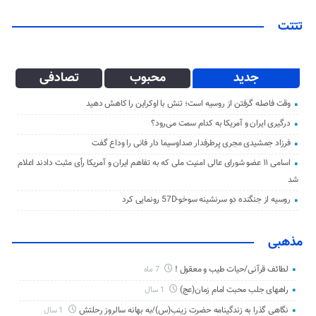
تتتت
جدید
محبوب
تصادفی
وقت فاصله گرفتن از روسیه است؛ تنش با اوکراین را کاهش دهید
درگیری ایران و آمریکا به کدام سمت می‌رود؟
فرزاد جمشیدی مجری پرطرفدار صداوسیما دار فانی را وداع گفت
اسامی ۱۱ عضو شورای عالی امنیت ملی که به تفاهم ایران و آمریکا رأی مثبت دادند اعلام
شد
روسیه از جنگنده دو سرنشینه سوخو-57D رونمایی کرد
مذهبی
لطائف قرآنی/حیات طیب و معقول !
7 ماه
راههای جلب محبت امام زمان(عج)
1 سال
نگاهی گذرا به زندگینامه حضرت زینب(س)/به بهانه سالروز رحلتش
1 سال