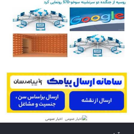
روسیه از جنگنده دو سرنشینه سوخو-57D رونمایی کرد
اخبار عمومی