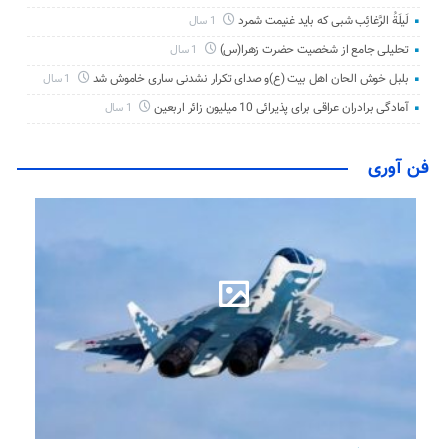
لَیلَةُ الرَّغائِب شبی که باید غنیمت شمرد
1 سال
تحلیلی جامع از شخصیت حضرت زهرا(س)
1 سال
بلبل خوش الحان اهل بیت (ع)و صدای تکرار نشدنی ساری خاموش شد
1 سال
آمادگی برادران عراقی برای پذیرائی 10 میلیون زائر اربعین
1 سال
فن آوری