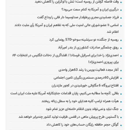
وقت فاصله گرفتن از روسیه است؛ تنش با اوکراین را کاهش دهید
درگیری ایران و آمریکا به کدام سمت می‌رود؟
فرزاد جمشیدی مجری پرطرفدار صداوسیما دار فانی را وداع گفت
اسامی ۱۱ عضو شورای عالی امنیت ملی که به تفاهم ایران و آمریکا رأی مثبت دادند
اعلام شد
روسیه از جنگنده دو سرنشینه سوخو-57D رونمایی کرد
رونق چشمگیر صادرات کشاورزی از بندر امیرآباد
احمدی‌نژاد را خدا برای اسرائیل فرستاد! / افشاگری از دخالت انگلیس در انتخابات ۸۴
برای پیروزی احمدی‌نژاد!
آغاز مجدد فعالیت بورس با رشد 63هزار واحدی
افزایش 60درصدی مستمری بگیران تامین اجتماعی
افتتاح نیروگاه 6 مگاواتی خورشیدی در کجور مازندران
بقائی :آنچه ما مطالبه می‌کنیم، پایان اقدامات جنایتکارانه آمریکا علیه ملت ایران است
هیأت همراه ترامپ کلیه هدایای خود را به سطل زباله ریختند
جنگ نباید و نمی‌تواند بدون انتقام خامنه‌ای عزیز تمام شود
با گسترس طرح پرورش ماهی در قفس ظرفیت تولید کشور چندبرابر خواهد شد
گوگل حجم حافظه رایگان حساب‌های خود را کاهش داد