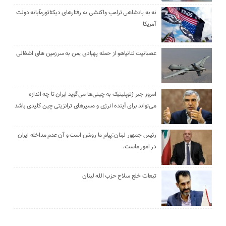
نه به پادشاهی ترامپ واکنشی به رفتارهای دیکتاتورمآبانه دولت
آمریکا
عصبانیت نتانیاهو از حمله پهبادی یمن به سرزمین های اشغالی
امروز جبر ژئوپلیتیک به چینی‌ها می‌گوید ایران تا چه اندازه
می‌تواند برای آینده انرژی و مسیرهای ترانزیتی چین کلیدی باشد
رئیس جمهور لبنان:پیام ما روشن است و آن عدم مداخله ایران
در امور ماست.
تبعات خلع سلاح حزب الله لبنان