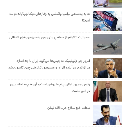
نه به پادشاهی ترامپ واکنشی به رفتارهای دیکتاتورمآبانه دولت
آمریکا
عصبانیت نتانیاهو از حمله پهبادی یمن به سرزمین های اشغالی
امروز جبر ژئوپلیتیک به چینی‌ها می‌گوید ایران تا چه اندازه
می‌تواند برای آینده انرژی و مسیرهای ترانزیتی چین کلیدی باشد
رئیس جمهور لبنان:پیام ما روشن است و آن عدم مداخله ایران
در امور ماست.
تبعات خلع سلاح حزب الله لبنان