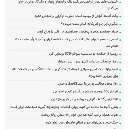
خشونت فقط بدن را زخمی نمی‌کند، بلکه زخم‌های پنهان و ماندگار روانی بر جای
می‌گذارد
وقت فاصله گرفتن از روسیه است؛ تنش با اوکراین را کاهش دهید
درگیری ایران و آمریکا به کدام سمت می‌رود؟
فرزاد جمشیدی مجری پرطرفدار صداوسیما دار فانی را وداع گفت
اسامی ۱۱ عضو شورای عالی امنیت ملی که به تفاهم ایران و آمریکا رأی مثبت دادند
اعلام شد
روسیه از جنگنده دو سرنشینه سوخو-57D رونمایی کرد
رونق چشمگیر صادرات کشاورزی از بندر امیرآباد
احمدی‌نژاد را خدا برای اسرائیل فرستاد! / افشاگری از دخالت انگلیس در انتخابات ۸۴
برای پیروزی احمدی‌نژاد!
آغاز مجدد فعالیت بورس با رشد 63هزار واحدی
افزایش 60درصدی مستمری بگیران تامین اجتماعی
افتتاح نیروگاه 6 مگاواتی خورشیدی در کجور مازندران
بقائی :آنچه ما مطالبه می‌کنیم، پایان اقدامات جنایتکارانه آمریکا علیه ملت ایران است
هیأت همراه ترامپ کلیه هدایای خود را به سطل زباله ریختند
جنگ نباید و نمی‌تواند بدون انتقام خامنه‌ای عزیز تمام شود