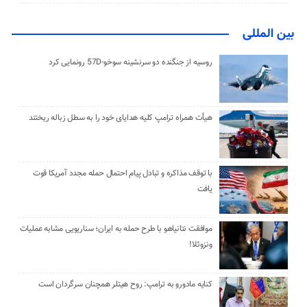
بین المللی
روسیه از جنگنده دو سرنشینه سوخو-57D رونمایی کرد
هیأت همراه ترامپ کلیه هدایای خود را به سطل زباله ریختند
با توقف مذاکره و تبادل پیام احتمال حمله مجدد آمریکا قوت
یافت
موافقت نتانیاهو با طرح حمله به ایران؛ سناریویی مشابه عملیات
ونزوئلا!
کنایه مادورو به ترامپ: روح هیتلر همچنان سرگردان است