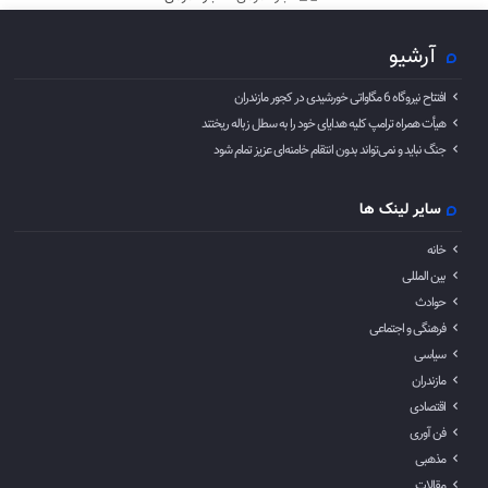
آرشیو
افتتاح نیروگاه 6 مگاواتی خورشیدی در کجور مازندران
هیأت همراه ترامپ کلیه هدایای خود را به سطل زباله ریختند
جنگ نباید و نمی‌تواند بدون انتقام خامنه‌ای عزیز تمام شود
سایر لینک ها
خانه
بین المللی
حوادث
فرهنگی و اجتماعی
سیاسی
مازندران
اقتصادی
فن آوری
مذهبی
مقالات