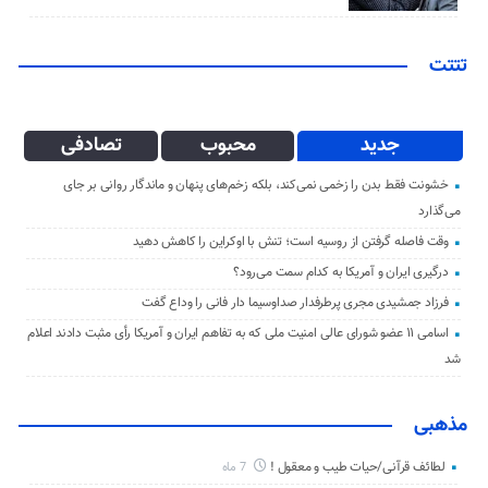
تتتت
جدید
محبوب
تصادفی
خشونت فقط بدن را زخمی نمی‌کند، بلکه زخم‌های پنهان و ماندگار روانی بر جای
می‌گذارد
وقت فاصله گرفتن از روسیه است؛ تنش با اوکراین را کاهش دهید
درگیری ایران و آمریکا به کدام سمت می‌رود؟
فرزاد جمشیدی مجری پرطرفدار صداوسیما دار فانی را وداع گفت
اسامی ۱۱ عضو شورای عالی امنیت ملی که به تفاهم ایران و آمریکا رأی مثبت دادند اعلام
شد
مذهبی
لطائف قرآنی/حیات طیب و معقول !
7 ماه