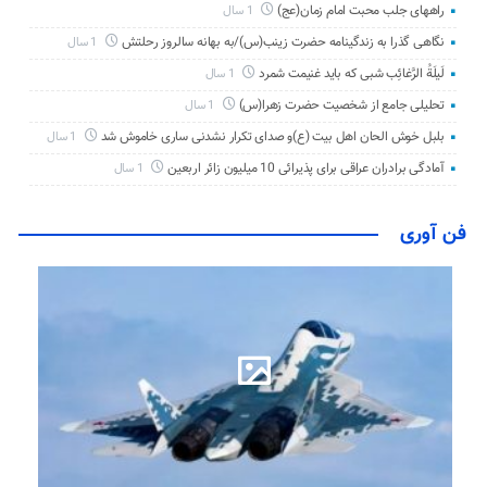
راههای جلب محبت امام زمان(عج)
1 سال
نگاهی گذرا به زندگینامه حضرت زینب(س)/به بهانه سالروز رحلتش
1 سال
لَیلَةُ الرَّغائِب شبی که باید غنیمت شمرد
1 سال
تحلیلی جامع از شخصیت حضرت زهرا(س)
1 سال
بلبل خوش الحان اهل بیت (ع)و صدای تکرار نشدنی ساری خاموش شد
1 سال
آمادگی برادران عراقی برای پذیرائی 10 میلیون زائر اربعین
1 سال
فن آوری