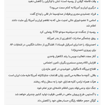
وقت فاصله گرفتن از روسیه است؛ تنش با اوکراین را کاهش دهید
درگیری ایران و آمریکا به کدام سمت می‌رود؟
فرزاد جمشیدی مجری پرطرفدار صداوسیما دار فانی را وداع گفت
اسامی ۱۱ عضو شورای عالی امنیت ملی که به تفاهم ایران و آمریکا رأی مثبت دادند
اعلام شد
روسیه از جنگنده دو سرنشینه سوخو-57D رونمایی کرد
رونق چشمگیر صادرات کشاورزی از بندر امیرآباد
احمدی‌نژاد را خدا برای اسرائیل فرستاد! / افشاگری از دخالت انگلیس در انتخابات ۸۴
برای پیروزی احمدی‌نژاد!
آغاز مجدد فعالیت بورس با رشد 63هزار واحدی
افزایش 60درصدی مستمری بگیران تامین اجتماعی
افتتاح نیروگاه 6 مگاواتی خورشیدی در کجور مازندران
بقائی :آنچه ما مطالبه می‌کنیم، پایان اقدامات جنایتکارانه آمریکا علیه ملت ایران است
هیأت همراه ترامپ کلیه هدایای خود را به سطل زباله ریختند
جنگ نباید و نمی‌تواند بدون انتقام خامنه‌ای عزیز تمام شود
با گسترس طرح پرورش ماهی در قفس ظرفیت تولید کشور چندبرابر خواهد شد
گوگل حجم حافظه رایگان حساب‌های خود را کاهش داد