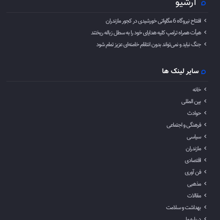
آرشیو
افتتاح نیروگاه 6 مگاواتی خورشیدی در کجور مازندران
هیأت همراه ترامپ کلیه هدایای خود را به سطل زباله ریختند
جنگ نباید و نمی‌تواند بدون انتقام خامنه‌ای عزیز تمام شود
سایر لینک ها
خانه
بین المللی
حوادث
فرهنگی و اجتماعی
سیاسی
مازندران
اقتصادی
فن آوری
مذهبی
مقالات
بهداشت و سلامت
درباره ما