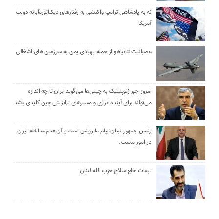
نه به پادشاهی ترامپ واکنشی به رفتارهای دیکتاتورمآبانه دولت
آمریکا
عصبانیت نتانیاهو از حمله پهبادی یمن به سرزمین های اشغالی
امروز جبر ژئوپلیتیک به چینی‌ها می‌گوید ایران تا چه اندازه
می‌تواند برای آینده انرژی و مسیرهای ترانزیتی چین کلیدی باشد
رئیس جمهور لبنان:پیام ما روشن است و آن عدم مداخله ایران
در امور ماست.
تبعات خلع سلاح حزب الله لبنان