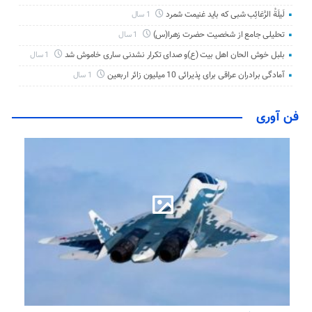
لَیلَةُ الرَّغائِب شبی که باید غنیمت شمرد
1 سال
تحلیلی جامع از شخصیت حضرت زهرا(س)
1 سال
بلبل خوش الحان اهل بیت (ع)و صدای تکرار نشدنی ساری خاموش شد
1 سال
آمادگی برادران عراقی برای پذیرائی 10 میلیون زائر اربعین
1 سال
فن آوری