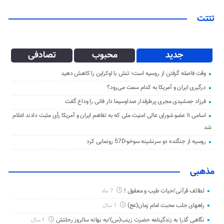
تتتت
جدید
محبوب
تصادفی
وقت فاصله گرفتن از روسیه است؛ تنش با اوکراین را کاهش دهید
درگیری ایران و آمریکا به کدام سمت می‌رود؟
فرزاد جمشیدی مجری پرطرفدار صداوسیما دار فانی را وداع گفت
اسامی ۱۱ عضو شورای عالی امنیت ملی که به تفاهم ایران و آمریکا رأی مثبت دادند اعلام
شد
روسیه از جنگنده دو سرنشینه سوخو-57D رونمایی کرد
مذهبی
لطائف قرآنی/حیات طیب و معقول !
7 ماه
راههای جلب محبت امام زمان(عج)
1 سال
نگاهی گذرا به زندگینامه حضرت زینب(س)/به بهانه سالروز رحلتش
1 سال