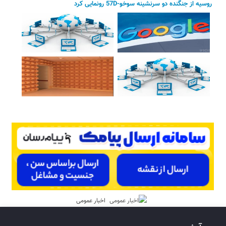
روسیه از جنگنده دو سرنشینه سوخو-57D رونمایی کرد
اخبار عمومی