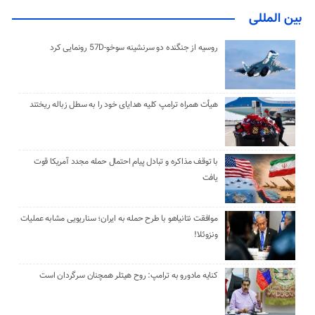
بین المللی
روسیه از جنگنده دو سرنشینه سوخو-57D رونمایی کرد
هیأت همراه ترامپ کلیه هدایای خود را به سطل زباله ریختند
با توقف مذاکره و تبادل پیام احتمال حمله مجدد آمریکا قوت
یافت
موافقت نتانیاهو با طرح حمله به ایران؛ سناریویی مشابه عملیات
ونزوئلا!
کنایه مادورو به ترامپ: روح هیتلر همچنان سرگردان است