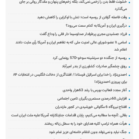
خشونت فقط بدن را زخمی نمی‌کند، بلکه زخم‌های پنهان و ماندگار روانی بر جای
می‌گذارد
وقت فاصله گرفتن از روسیه است؛ تنش با اوکراین را کاهش دهید
درگیری ایران و آمریکا به کدام سمت می‌رود؟
فرزاد جمشیدی مجری پرطرفدار صداوسیما دار فانی را وداع گفت
اسامی ۱۱ عضو شورای عالی امنیت ملی که به تفاهم ایران و آمریکا رأی مثبت دادند
اعلام شد
روسیه از جنگنده دو سرنشینه سوخو-57D رونمایی کرد
رونق چشمگیر صادرات کشاورزی از بندر امیرآباد
احمدی‌نژاد را خدا برای اسرائیل فرستاد! / افشاگری از دخالت انگلیس در انتخابات ۸۴
برای پیروزی احمدی‌نژاد!
آغاز مجدد فعالیت بورس با رشد 63هزار واحدی
افزایش 60درصدی مستمری بگیران تامین اجتماعی
افتتاح نیروگاه 6 مگاواتی خورشیدی در کجور مازندران
بقائی :آنچه ما مطالبه می‌کنیم، پایان اقدامات جنایتکارانه آمریکا علیه ملت ایران است
هیأت همراه ترامپ کلیه هدایای خود را به سطل زباله ریختند
جنگ نباید و نمی‌تواند بدون انتقام خامنه‌ای عزیز تمام شود