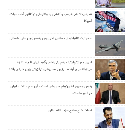
نه به پادشاهی ترامپ واکنشی به رفتارهای دیکتاتورمآبانه دولت
آمریکا
عصبانیت نتانیاهو از حمله پهبادی یمن به سرزمین های اشغالی
امروز جبر ژئوپلیتیک به چینی‌ها می‌گوید ایران تا چه اندازه
می‌تواند برای آینده انرژی و مسیرهای ترانزیتی چین کلیدی باشد
رئیس جمهور لبنان:پیام ما روشن است و آن عدم مداخله ایران
در امور ماست.
تبعات خلع سلاح حزب الله لبنان