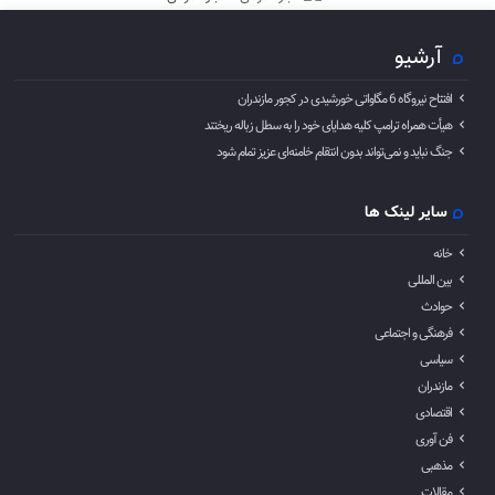
آرشیو
افتتاح نیروگاه 6 مگاواتی خورشیدی در کجور مازندران
هیأت همراه ترامپ کلیه هدایای خود را به سطل زباله ریختند
جنگ نباید و نمی‌تواند بدون انتقام خامنه‌ای عزیز تمام شود
سایر لینک ها
خانه
بین المللی
حوادث
فرهنگی و اجتماعی
سیاسی
مازندران
اقتصادی
فن آوری
مذهبی
مقالات