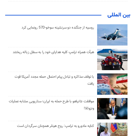
بین المللی
روسیه از جنگنده دو سرنشینه سوخو-57D رونمایی کرد
هیأت همراه ترامپ کلیه هدایای خود را به سطل زباله ریختند
با توقف مذاکره و تبادل پیام احتمال حمله مجدد آمریکا قوت
یافت
موافقت نتانیاهو با طرح حمله به ایران؛ سناریویی مشابه عملیات
ونزوئلا!
کنایه مادورو به ترامپ: روح هیتلر همچنان سرگردان است