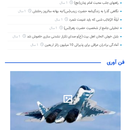
راههای جلب محبت امام زمان(عج)
1 سال
نگاهی گذرا به زندگینامه حضرت زینب(س)/به بهانه سالروز رحلتش
1 سال
لَیلَةُ الرَّغائِب شبی که باید غنیمت شمرد
1 سال
تحلیلی جامع از شخصیت حضرت زهرا(س)
1 سال
بلبل خوش الحان اهل بیت (ع)و صدای تکرار نشدنی ساری خاموش شد
1 سال
آمادگی برادران عراقی برای پذیرائی 10 میلیون زائر اربعین
1 سال
فن آوری