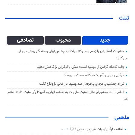
تتتت
جدید
محبوب
تصادفی
خشونت فقط بدن را زخمی نمی‌کند، بلکه زخم‌های پنهان و ماندگار روانی بر جای
می‌گذارد
وقت فاصله گرفتن از روسیه است؛ تنش با اوکراین را کاهش دهید
درگیری ایران و آمریکا به کدام سمت می‌رود؟
فرزاد جمشیدی مجری پرطرفدار صداوسیما دار فانی را وداع گفت
اسامی ۱۱ عضو شورای عالی امنیت ملی که به تفاهم ایران و آمریکا رأی مثبت دادند اعلام
شد
مذهبی
لطائف قرآنی/حیات طیب و معقول !
7 ماه