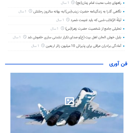
راههای جلب محبت امام زمان(عج)
1 سال
نگاهی گذرا به زندگینامه حضرت زینب(س)/به بهانه سالروز رحلتش
1 سال
لَیلَةُ الرَّغائِب شبی که باید غنیمت شمرد
1 سال
تحلیلی جامع از شخصیت حضرت زهرا(س)
1 سال
بلبل خوش الحان اهل بیت (ع)و صدای تکرار نشدنی ساری خاموش شد
1 سال
آمادگی برادران عراقی برای پذیرائی 10 میلیون زائر اربعین
1 سال
فن آوری