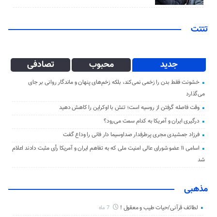
تتتت
جدید
محبوب
تصادفی
خشونت فقط بدن را زخمی نمی‌کند، بلکه زخم‌های پنهان و ماندگار روانی بر جای
می‌گذارد
وقت فاصله گرفتن از روسیه است؛ تنش با اوکراین را کاهش دهید
درگیری ایران و آمریکا به کدام سمت می‌رود؟
فرزاد جمشیدی مجری پرطرفدار صداوسیما دار فانی را وداع گفت
اسامی ۱۱ عضو شورای عالی امنیت ملی که به تفاهم ایران و آمریکا رأی مثبت دادند اعلام
شد
مذهبی
لطائف قرآنی/حیات طیب و معقول !
7 ماه