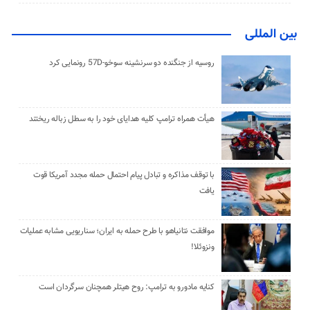
بین المللی
روسیه از جنگنده دو سرنشینه سوخو-57D رونمایی کرد
هیأت همراه ترامپ کلیه هدایای خود را به سطل زباله ریختند
با توقف مذاکره و تبادل پیام احتمال حمله مجدد آمریکا قوت
یافت
موافقت نتانیاهو با طرح حمله به ایران؛ سناریویی مشابه عملیات
ونزوئلا!
کنایه مادورو به ترامپ: روح هیتلر همچنان سرگردان است