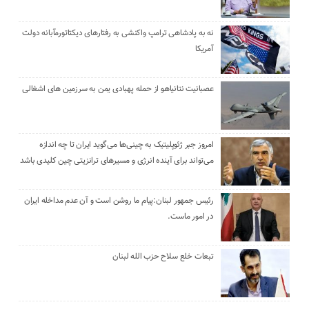
نه به پادشاهی ترامپ واکنشی به رفتارهای دیکتاتورمآبانه دولت
آمریکا
عصبانیت نتانیاهو از حمله پهبادی یمن به سرزمین های اشغالی
امروز جبر ژئوپلیتیک به چینی‌ها می‌گوید ایران تا چه اندازه
می‌تواند برای آینده انرژی و مسیرهای ترانزیتی چین کلیدی باشد
رئیس جمهور لبنان:پیام ما روشن است و آن عدم مداخله ایران
در امور ماست.
تبعات خلع سلاح حزب الله لبنان