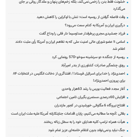
خشونت فقط بدن را زخمی نمی‌کند، بلکه زخم‌های پنهان و ماندگار روانی بر جای
می‌گذارد
وقت فاصله گرفتن از روسیه است؛ تنش با اوکراین را کاهش دهید
درگیری ایران و آمریکا به کدام سمت می‌رود؟
فرزاد جمشیدی مجری پرطرفدار صداوسیما دار فانی را وداع گفت
اسامی ۱۱ عضو شورای عالی امنیت ملی که به تفاهم ایران و آمریکا رأی مثبت دادند
اعلام شد
روسیه از جنگنده دو سرنشینه سوخو-57D رونمایی کرد
رونق چشمگیر صادرات کشاورزی از بندر امیرآباد
احمدی‌نژاد را خدا برای اسرائیل فرستاد! / افشاگری از دخالت انگلیس در انتخابات ۸۴
برای پیروزی احمدی‌نژاد!
آغاز مجدد فعالیت بورس با رشد 63هزار واحدی
افزایش 60درصدی مستمری بگیران تامین اجتماعی
افتتاح نیروگاه 6 مگاواتی خورشیدی در کجور مازندران
بقائی :آنچه ما مطالبه می‌کنیم، پایان اقدامات جنایتکارانه آمریکا علیه ملت ایران است
هیأت همراه ترامپ کلیه هدایای خود را به سطل زباله ریختند
جنگ نباید و نمی‌تواند بدون انتقام خامنه‌ای عزیز تمام شود