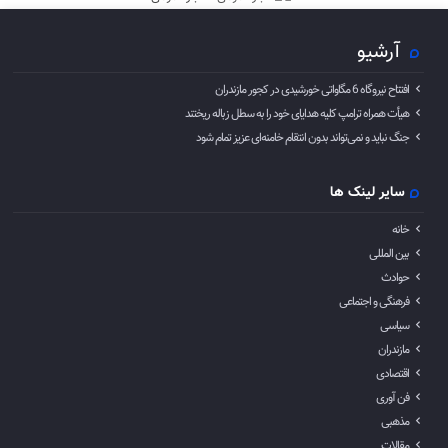
آرشیو
افتتاح نیروگاه 6 مگاواتی خورشیدی در کجور مازندران
هیأت همراه ترامپ کلیه هدایای خود را به سطل زباله ریختند
جنگ نباید و نمی‌تواند بدون انتقام خامنه‌ای عزیز تمام شود
سایر لینک ها
خانه
بین المللی
حوادث
فرهنگی و اجتماعی
سیاسی
مازندران
اقتصادی
فن آوری
مذهبی
مقالات