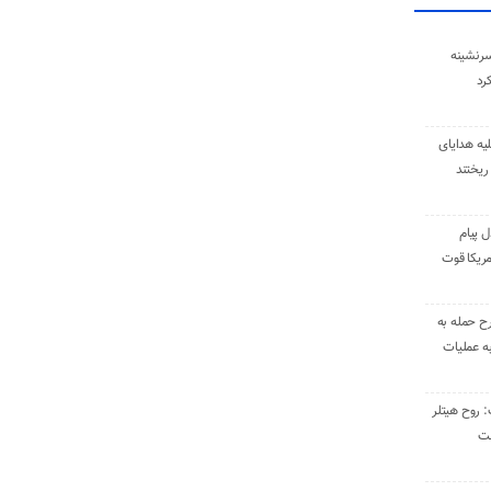
سرنشینه
یه هدایای
ریختند
ل پیام
ریکا قوت
رح حمله به
به عملیات
: روح هیتلر
ست