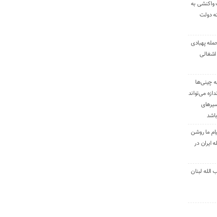
 واکنشی به
نه دولت
حمله پهبادی
اشغالی
ه چینی‌ها
دازه می‌تواند
سیرهای
باشد
ام ما روشن
 ایران در
الله لبنان