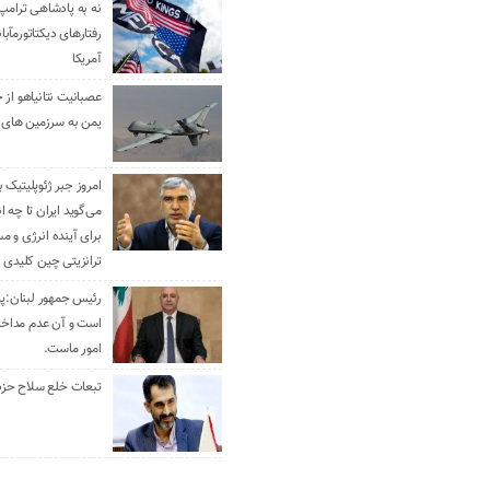
نه به پادشاهی ترامپ
رفتارهای دیکتاتورمآبا
آمریکا
عصبانیت نتانیاهو از 
یمن به سرزمین های 
امروز جبر ژئوپلیتیک ب
می‌گوید ایران تا چه ان
برای آینده انرژی و م
ترانزیتی چین کلیدی 
رئیس جمهور لبنان:پی
است و آن عدم مداخله
امور ماست.
تبعات خلع سلاح حزب 