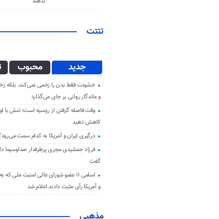
بدهند
تتتت
جدید
محبوب
ت
خشونت فقط بدن را زخمی نمی‌کند، بلکه زخم
و ماندگار روانی بر جای می‌گذارد
وقت فاصله گرفتن از روسیه است؛ تنش با اوک
کاهش دهید
درگیری ایران و آمریکا به کدام سمت می‌رود؟
فرزاد جمشیدی مجری پرطرفدار صداوسیما دار 
گفت
اسامی ۱۱ عضو شورای عالی امنیت ملی که ب
و آمریکا رأی مثبت دادند اعلام شد
مذهبی