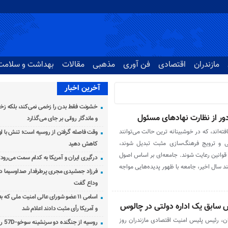
مازندران
اقتصادی
فن آوری
مذهبی
مقالات
بهداشت و سلامت
آخرین اخبار
خشونت فقط بدن را زخمی نمی‌کند، بلکه زخم
دور از نظارت نهادهای مسئول
و ماندگار روانی بر جای می‌گذارد
ته‌اند، که در خوشبینانه ترین حالت می‌توانند
وقت فاصله گرفتن از روسیه است؛ تنش با اوک
عی و ترویج فرهنگ‌سازی مثبت تبدیل شوند،
کاهش دهید
قوانین رعایت شوند. جامعه‌ای بر اساس اصول
درگیری ایران و آمریکا به کدام سمت می‌رود
د سال اخیر، جامعه با ظهور پدیده‌هایی مواجه
فرزاد جمشیدی مجری پرطرفدار صداوسیما دار
وداع گفت
اسامی ۱۱ عضو شورای عالی امنیت ملی که 
 سابق یک اداره دولتی در چالوس
و آمریکا رأی مثبت دادند اعلام شد
ران، رئیس پلیس امنیت اقتصادی مازندران روز
روسیه از جنگنده دو سرنشینه سوخو-57D رونمایی کرد