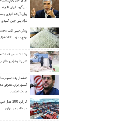
امروز جبر ژئوپلیتیک ب
می‌گوید ایران تا چه ان
برای آینده انرژی و م
ترانزیتی چین کلیدی 
پیش بینی افت محس
برنج به زیر 200 هزارتومان
رشد شاخص فلاکت در 
شرایط بحرانی خانوار ا
هشدار به تصمیم ساز
کشور برای معرفی مدن
وزارت اقتصاد
کارکرد 200 هزا
در بنادر مازندران