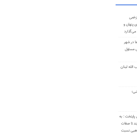
زخمی
ی پنهان و
 می‌گذارد
ا در شهر
ی مسئول
الله لبنان
شی؛
 پایتخت : به
د تا صفات
مذهبی نسبت