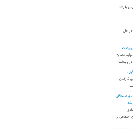
رس با رشد
 در حال
 پایتخت
تولید مصالح
 در پایتخت
بلی
ق کارکنان
ست
بازنشستگان
 شد
قوق
 اجتماعی از