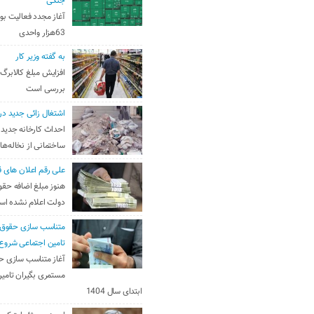
جنگی
آغاز مجدد فعالیت بو
63هزار واحدی
به گفته وزیر کار
افزایش مبلغ کالابرگ
بررسی است
اشتغال زائی جدید در
احداث کارخانه جدید 
ساختمانی از نخاله‌ها
علی رقم اعلان های ق
هنوز مبلغ اضافه حقو
دولت اعلام نشده ا
متناسب سازی حقوق 
تامین اجتماعی شروع
آغاز متناسب سازی ح
مستمری بگیران تامین
ابتدای سال 1404