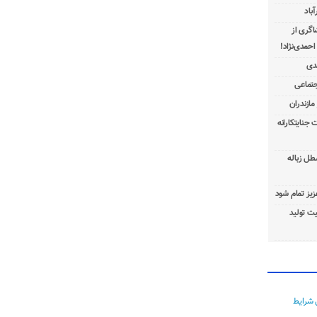
باد
شاگری از
 جنایتکارانه
طل زباله
عزیز تمام شود
ت تولید
 شرایط