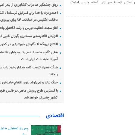
استان توسط سربازان گمنام پلیس امنیت
رونق چشمگیر صادرات کشاورزی از بندر امیرآ
احمدی‌نژاد را خدا برای اسرائیل فرستاد! / اف
دخالت انگلیس در انتخابات ۸۴ برای پیروزی احمدی‌نژاد!
آغاز مجدد فعالیت بورس با رشد 63هزار واحدی
افزایش 60درصدی مستمری بگیران تامین اجتماعی
افتتاح نیروگاه 6 مگاواتی خورشیدی در کجور مازندران
بقائی :آنچه ما مطالبه می‌کنیم، پایان اقدامات
آمریکا علیه ملت ایران است
هیأت همراه ترامپ کلیه هدایای خود را به س
ریختند
جنگ نباید و نمی‌تواند بدون انتقام خامنه‌ای 
با گسترس طرح پرورش ماهی در قفس ظرفی
کشور چندبرابر خواهد شد
اقتصادی
پس از تعطیلی بدلیل