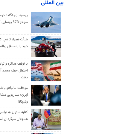
بین المللی
روسیه از جنگنده دو 
سوخو-57D رونمایی کرد
هیأت همراه ترامپ کل
خود را به سطل زباله 
با توقف مذاکره و تباد
احتمال حمله مجدد آم
یافت
موافقت نتانیاهو با ط
ایران؛ سناریویی مشا
ونزوئلا!
کنایه مادورو به ترامپ
همچنان سرگردان ا