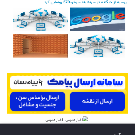
روسیه از جنگنده دو سرنشینه سوخو-57D رونمایی کرد
اخبار عمومی