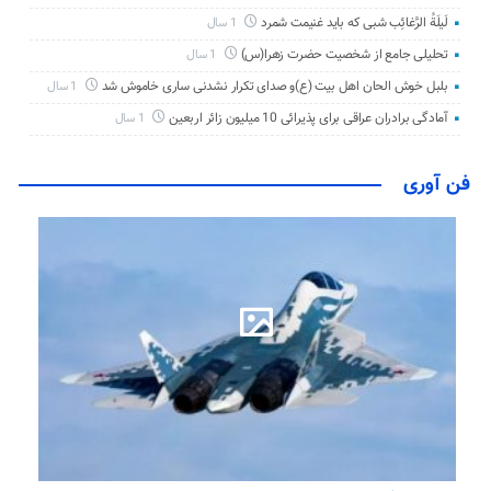
لَیلَةُ الرَّغائِب شبی که باید غنیمت شمرد
1 سال
تحلیلی جامع از شخصیت حضرت زهرا(س)
1 سال
بلبل خوش الحان اهل بیت (ع)و صدای تکرار نشدنی ساری خاموش شد
1 سال
آمادگی برادران عراقی برای پذیرائی 10 میلیون زائر اربعین
1 سال
فن آوری