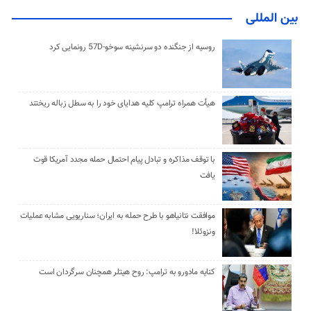
بین المللی
روسیه از جنگنده دو سرنشینه سوخو-57D رونمایی کرد
هیأت همراه ترامپ کلیه هدایای خود را به سطل زباله ریختند
با توقف مذاکره و تبادل پیام احتمال حمله مجدد آمریکا قوت
یافت
موافقت نتانیاهو با طرح حمله به ایران؛ سناریویی مشابه عملیات
ونزوئلا!
کنایه مادورو به ترامپ: روح هیتلر همچنان سرگردان است