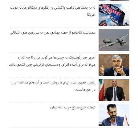
نه به پادشاهی ترامپ واکنشی به رفتارهای دیکتاتورمآبانه دولت
آمریکا
عصبانیت نتانیاهو از حمله پهبادی یمن به سرزمین های اشغالی
امروز جبر ژئوپلیتیک به چینی‌ها می‌گوید ایران تا چه اندازه
می‌تواند برای آینده انرژی و مسیرهای ترانزیتی چین کلیدی باشد
رئیس جمهور لبنان:پیام ما روشن است و آن عدم مداخله ایران
در امور ماست.
تبعات خلع سلاح حزب الله لبنان