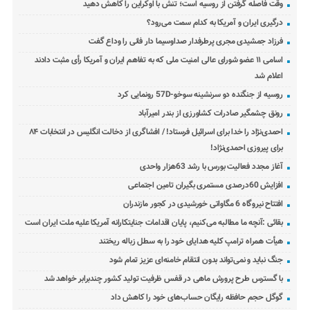
وقت فاصله گرفتن از روسیه است؛ تنش با اوکراین را کاهش دهید
درگیری ایران و آمریکا به کدام سمت می‌رود؟
فرزاد جمشیدی مجری پرطرفدار صداوسیما دار فانی را وداع گفت
اسامی ۱۱ عضو شورای عالی امنیت ملی که به تفاهم ایران و آمریکا رأی مثبت دادند
اعلام شد
روسیه از جنگنده دو سرنشینه سوخو-57D رونمایی کرد
رونق چشمگیر صادرات کشاورزی از بندر امیرآباد
احمدی‌نژاد را خدا برای اسرائیل فرستاد! / افشاگری از دخالت انگلیس در انتخابات ۸۴
برای پیروزی احمدی‌نژاد!
آغاز مجدد فعالیت بورس با رشد 63هزار واحدی
افزایش 60درصدی مستمری بگیران تامین اجتماعی
افتتاح نیروگاه 6 مگاواتی خورشیدی در کجور مازندران
بقائی :آنچه ما مطالبه می‌کنیم، پایان اقدامات جنایتکارانه آمریکا علیه ملت ایران است
هیأت همراه ترامپ کلیه هدایای خود را به سطل زباله ریختند
جنگ نباید و نمی‌تواند بدون انتقام خامنه‌ای عزیز تمام شود
با گسترس طرح پرورش ماهی در قفس ظرفیت تولید کشور چندبرابر خواهد شد
گوگل حجم حافظه رایگان حساب‌های خود را کاهش داد