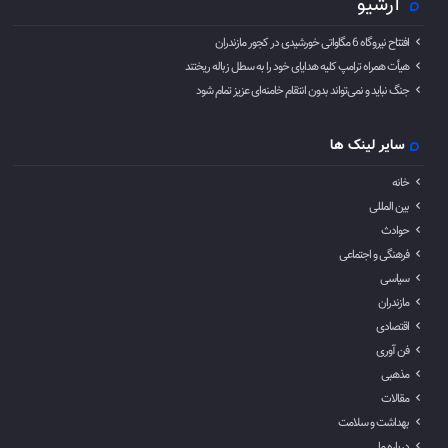
آرشیو
افتتاح نیروگاه 6 مگاواتی خورشیدی در کجور مازندران
هیأت همراه ترامپ کلیه هدایای خود را به سطل زباله ریختند
جنگ نباید و نمی‌تواند بدون انتقام خامنه‌ای عزیز تمام شود
سایر لینک ها
خانه
بین المللی
حوادث
فرهنگی و اجتماعی
سیاسی
مازندران
اقتصادی
فن آوری
مذهبی
مقالات
بهداشت و سلامت
درباره ما