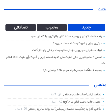
تتتت
جدید
محبوب
تصادفی
وقت فاصله گرفتن از روسیه است؛ تنش با اوکراین را کاهش دهید
درگیری ایران و آمریکا به کدام سمت می‌رود؟
فرزاد جمشیدی مجری پرطرفدار صداوسیما دار فانی را وداع گفت
اسامی ۱۱ عضو شورای عالی امنیت ملی که به تفاهم ایران و آمریکا رأی مثبت دادند اعلام
شد
روسیه از جنگنده دو سرنشینه سوخو-57D رونمایی کرد
مذهبی
لطائف قرآنی/حیات طیب و معقول !
7 ماه
راههای جلب محبت امام زمان(عج)
1 سال
نگاهی گذرا به زندگینامه حضرت زینب(س)/به بهانه سالروز رحلتش
1 سال