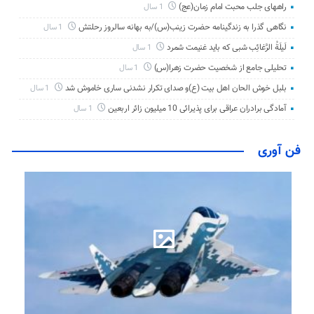
راههای جلب محبت امام زمان(عج)
1 سال
نگاهی گذرا به زندگینامه حضرت زینب(س)/به بهانه سالروز رحلتش
1 سال
لَیلَةُ الرَّغائِب شبی که باید غنیمت شمرد
1 سال
تحلیلی جامع از شخصیت حضرت زهرا(س)
1 سال
بلبل خوش الحان اهل بیت (ع)و صدای تکرار نشدنی ساری خاموش شد
1 سال
آمادگی برادران عراقی برای پذیرائی 10 میلیون زائر اربعین
1 سال
فن آوری