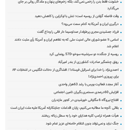
خشونت فقط بدن را زخمی نمی‌کند، بلکه زخم‌های پنهان و ماندگار روانی بر جای
می‌گذارد
وقت فاصله گرفتن از روسیه است؛ تنش با اوکراین را کاهش دهید
درگیری ایران و آمریکا به کدام سمت می‌رود؟
فرزاد جمشیدی مجری پرطرفدار صداوسیما دار فانی را وداع گفت
اسامی ۱۱ عضو شورای عالی امنیت ملی که به تفاهم ایران و آمریکا رأی مثبت دادند
اعلام شد
روسیه از جنگنده دو سرنشینه سوخو-57D رونمایی کرد
رونق چشمگیر صادرات کشاورزی از بندر امیرآباد
احمدی‌نژاد را خدا برای اسرائیل فرستاد! / افشاگری از دخالت انگلیس در انتخابات ۸۴
برای پیروزی احمدی‌نژاد!
آغاز مجدد فعالیت بورس با رشد 63هزار واحدی
افزایش 60درصدی مستمری بگیران تامین اجتماعی
افتتاح نیروگاه 6 مگاواتی خورشیدی در کجور مازندران
بقائی :آنچه ما مطالبه می‌کنیم، پایان اقدامات جنایتکارانه آمریکا علیه ملت ایران است
هیأت همراه ترامپ کلیه هدایای خود را به سطل زباله ریختند
جنگ نباید و نمی‌تواند بدون انتقام خامنه‌ای عزیز تمام شود