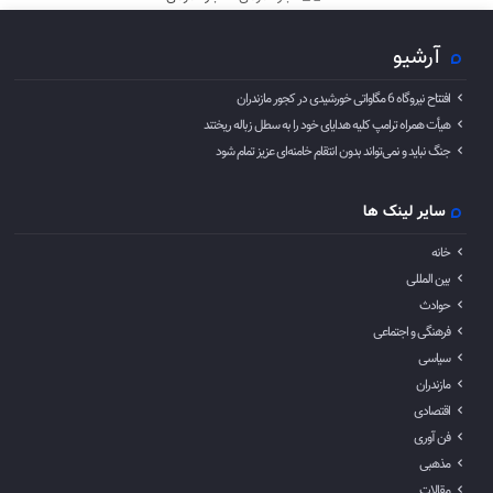
آرشیو
افتتاح نیروگاه 6 مگاواتی خورشیدی در کجور مازندران
هیأت همراه ترامپ کلیه هدایای خود را به سطل زباله ریختند
جنگ نباید و نمی‌تواند بدون انتقام خامنه‌ای عزیز تمام شود
سایر لینک ها
خانه
بین المللی
حوادث
فرهنگی و اجتماعی
سیاسی
مازندران
اقتصادی
فن آوری
مذهبی
مقالات