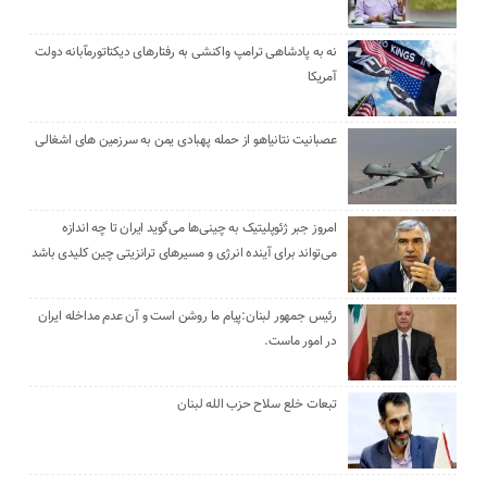
نه به پادشاهی ترامپ واکنشی به رفتارهای دیکتاتورمآبانه دولت
آمریکا
عصبانیت نتانیاهو از حمله پهبادی یمن به سرزمین های اشغالی
امروز جبر ژئوپلیتیک به چینی‌ها می‌گوید ایران تا چه اندازه
می‌تواند برای آینده انرژی و مسیرهای ترانزیتی چین کلیدی باشد
رئیس جمهور لبنان:پیام ما روشن است و آن عدم مداخله ایران
در امور ماست.
تبعات خلع سلاح حزب الله لبنان