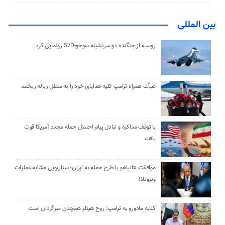
بین المللی
روسیه از جنگنده دو سرنشینه سوخو-57D رونمایی کرد
هیأت همراه ترامپ کلیه هدایای خود را به سطل زباله ریختند
با توقف مذاکره و تبادل پیام احتمال حمله مجدد آمریکا قوت
یافت
موافقت نتانیاهو با طرح حمله به ایران؛ سناریویی مشابه عملیات
ونزوئلا!
کنایه مادورو به ترامپ: روح هیتلر همچنان سرگردان است