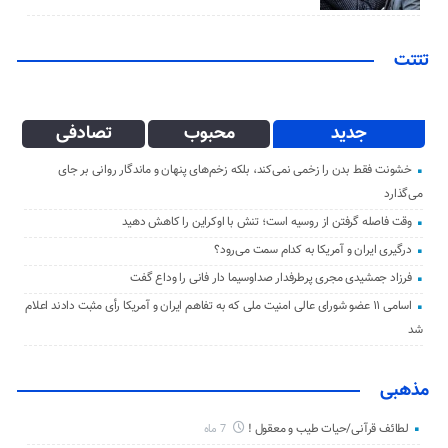
تتتت
جدید
محبوب
تصادفی
خشونت فقط بدن را زخمی نمی‌کند، بلکه زخم‌های پنهان و ماندگار روانی بر جای
می‌گذارد
وقت فاصله گرفتن از روسیه است؛ تنش با اوکراین را کاهش دهید
درگیری ایران و آمریکا به کدام سمت می‌رود؟
فرزاد جمشیدی مجری پرطرفدار صداوسیما دار فانی را وداع گفت
اسامی ۱۱ عضو شورای عالی امنیت ملی که به تفاهم ایران و آمریکا رأی مثبت دادند اعلام
شد
مذهبی
لطائف قرآنی/حیات طیب و معقول !
7 ماه