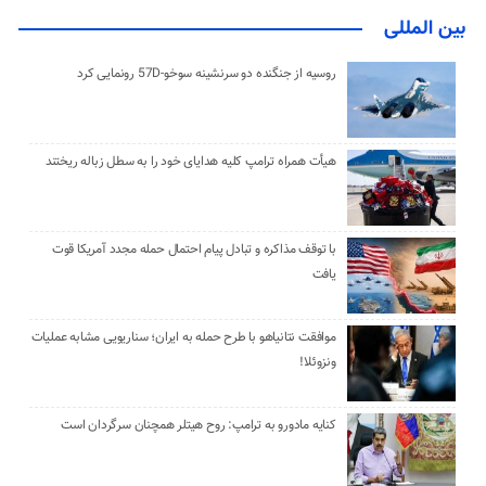
بین المللی
روسیه از جنگنده دو سرنشینه سوخو-57D رونمایی کرد
هیأت همراه ترامپ کلیه هدایای خود را به سطل زباله ریختند
با توقف مذاکره و تبادل پیام احتمال حمله مجدد آمریکا قوت
یافت
موافقت نتانیاهو با طرح حمله به ایران؛ سناریویی مشابه عملیات
ونزوئلا!
کنایه مادورو به ترامپ: روح هیتلر همچنان سرگردان است