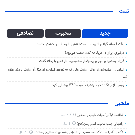
تتتت
جدید
محبوب
تصادفی
وقت فاصله گرفتن از روسیه است؛ تنش با اوکراین را کاهش دهید
درگیری ایران و آمریکا به کدام سمت می‌رود؟
فرزاد جمشیدی مجری پرطرفدار صداوسیما دار فانی را وداع گفت
اسامی ۱۱ عضو شورای عالی امنیت ملی که به تفاهم ایران و آمریکا رأی مثبت دادند اعلام
شد
روسیه از جنگنده دو سرنشینه سوخو-57D رونمایی کرد
مذهبی
لطائف قرآنی/حیات طیب و معقول !
7 ماه
راههای جلب محبت امام زمان(عج)
1 سال
نگاهی گذرا به زندگینامه حضرت زینب(س)/به بهانه سالروز رحلتش
1 سال