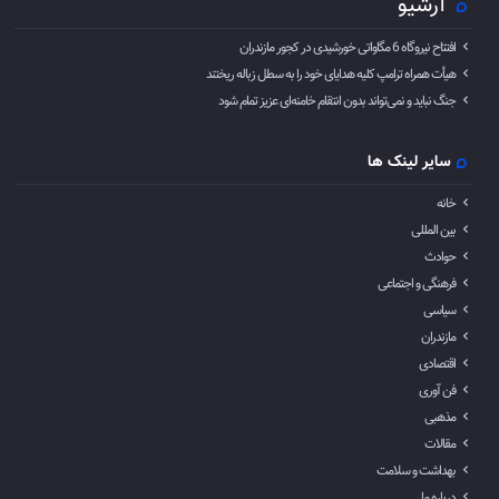
آرشیو
افتتاح نیروگاه 6 مگاواتی خورشیدی در کجور مازندران
هیأت همراه ترامپ کلیه هدایای خود را به سطل زباله ریختند
جنگ نباید و نمی‌تواند بدون انتقام خامنه‌ای عزیز تمام شود
سایر لینک ها
خانه
بین المللی
حوادث
فرهنگی و اجتماعی
سیاسی
مازندران
اقتصادی
فن آوری
مذهبی
مقالات
بهداشت و سلامت
درباره ما