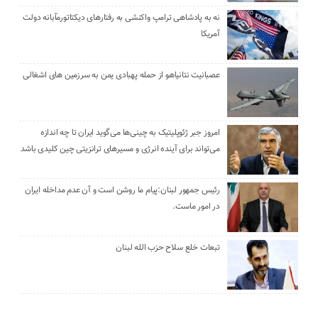
نه به پادشاهی ترامپ واکنشی به رفتارهای دیکتاتورمآبانه دولت
آمریکا
عصبانیت نتانیاهو از حمله پهبادی یمن به سرزمین های اشغالی
امروز جبر ژئوپلیتیک به چینی‌ها می‌گوید ایران تا چه اندازه
می‌تواند برای آینده انرژی و مسیرهای ترانزیتی چین کلیدی باشد
رئیس جمهور لبنان:پیام ما روشن است و آن عدم مداخله ایران
در امور ماست.
تبعات خلع سلاح حزب الله لبنان