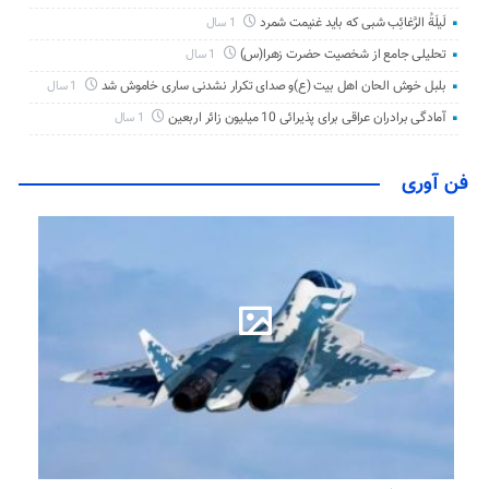
لَیلَةُ الرَّغائِب شبی که باید غنیمت شمرد
1 سال
تحلیلی جامع از شخصیت حضرت زهرا(س)
1 سال
بلبل خوش الحان اهل بیت (ع)و صدای تکرار نشدنی ساری خاموش شد
1 سال
آمادگی برادران عراقی برای پذیرائی 10 میلیون زائر اربعین
1 سال
فن آوری