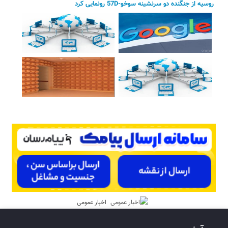
روسیه از جنگنده دو سرنشینه سوخو-57D رونمایی کرد
اخبار عمومی