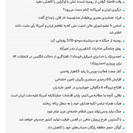
وقت فاصله گرفتن از روسیه است؛ تنش با اوکراین را کاهش دهید
درگیری ایران و آمریکا به کدام سمت می‌رود؟
فرزاد جمشیدی مجری پرطرفدار صداوسیما دار فانی را وداع گفت
اسامی ۱۱ عضو شورای عالی امنیت ملی که به تفاهم ایران و آمریکا رأی مثبت دادند
اعلام شد
روسیه از جنگنده دو سرنشینه سوخو-57D رونمایی کرد
رونق چشمگیر صادرات کشاورزی از بندر امیرآباد
احمدی‌نژاد را خدا برای اسرائیل فرستاد! / افشاگری از دخالت انگلیس در انتخابات ۸۴
برای پیروزی احمدی‌نژاد!
آغاز مجدد فعالیت بورس با رشد 63هزار واحدی
افزایش 60درصدی مستمری بگیران تامین اجتماعی
افتتاح نیروگاه 6 مگاواتی خورشیدی در کجور مازندران
بقائی :آنچه ما مطالبه می‌کنیم، پایان اقدامات جنایتکارانه آمریکا علیه ملت ایران است
هیأت همراه ترامپ کلیه هدایای خود را به سطل زباله ریختند
جنگ نباید و نمی‌تواند بدون انتقام خامنه‌ای عزیز تمام شود
با گسترس طرح پرورش ماهی در قفس ظرفیت تولید کشور چندبرابر خواهد شد
گوگل حجم حافظه رایگان حساب‌های خود را کاهش داد