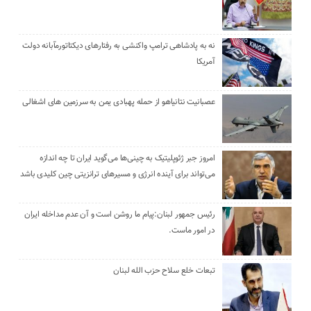
نه به پادشاهی ترامپ واکنشی به رفتارهای دیکتاتورمآبانه دولت
آمریکا
عصبانیت نتانیاهو از حمله پهبادی یمن به سرزمین های اشغالی
امروز جبر ژئوپلیتیک به چینی‌ها می‌گوید ایران تا چه اندازه
می‌تواند برای آینده انرژی و مسیرهای ترانزیتی چین کلیدی باشد
رئیس جمهور لبنان:پیام ما روشن است و آن عدم مداخله ایران
در امور ماست.
تبعات خلع سلاح حزب الله لبنان