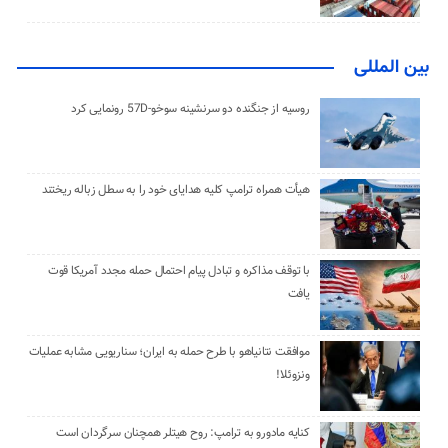
بین المللی
روسیه از جنگنده دو سرنشینه سوخو-57D رونمایی کرد
هیأت همراه ترامپ کلیه هدایای خود را به سطل زباله ریختند
با توقف مذاکره و تبادل پیام احتمال حمله مجدد آمریکا قوت
یافت
موافقت نتانیاهو با طرح حمله به ایران؛ سناریویی مشابه عملیات
ونزوئلا!
کنایه مادورو به ترامپ: روح هیتلر همچنان سرگردان است