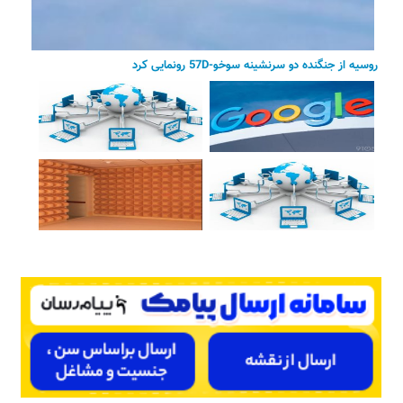
روسیه از جنگنده دو سرنشینه سوخو-57D رونمایی کرد