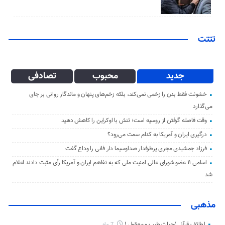
تتتت
جدید
محبوب
تصادفی
خشونت فقط بدن را زخمی نمی‌کند، بلکه زخم‌های پنهان و ماندگار روانی بر جای
می‌گذارد
وقت فاصله گرفتن از روسیه است؛ تنش با اوکراین را کاهش دهید
درگیری ایران و آمریکا به کدام سمت می‌رود؟
فرزاد جمشیدی مجری پرطرفدار صداوسیما دار فانی را وداع گفت
اسامی ۱۱ عضو شورای عالی امنیت ملی که به تفاهم ایران و آمریکا رأی مثبت دادند اعلام
شد
مذهبی
لطائف قرآنی/حیات طیب و معقول !
7 ماه