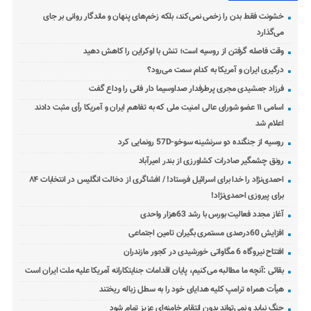
خشونت فقط بدن را زخمی نمی‌کند، بلکه زخم‌های پنهان و ماندگار روانی بر جای
می‌گذارد
وقت فاصله گرفتن از روسیه است؛ تنش با اوکراین را کاهش دهید
درگیری ایران و آمریکا به کدام سمت می‌رود؟
فرزاد جمشیدی مجری پرطرفدار صداوسیما دار فانی را وداع گفت
اسامی ۱۱ عضو شورای عالی امنیت ملی که به تفاهم ایران و آمریکا رأی مثبت دادند
اعلام شد
روسیه از جنگنده دو سرنشینه سوخو-57D رونمایی کرد
رونق چشمگیر صادرات کشاورزی از بندر امیرآباد
احمدی‌نژاد را خدا برای اسرائیل فرستاد! / افشاگری از دخالت انگلیس در انتخابات ۸۴
برای پیروزی احمدی‌نژاد!
آغاز مجدد فعالیت بورس با رشد 63هزار واحدی
افزایش 60درصدی مستمری بگیران تامین اجتماعی
افتتاح نیروگاه 6 مگاواتی خورشیدی در کجور مازندران
بقائی :آنچه ما مطالبه می‌کنیم، پایان اقدامات جنایتکارانه آمریکا علیه ملت ایران است
هیأت همراه ترامپ کلیه هدایای خود را به سطل زباله ریختند
جنگ نباید و نمی‌تواند بدون انتقام خامنه‌ای عزیز تمام شود