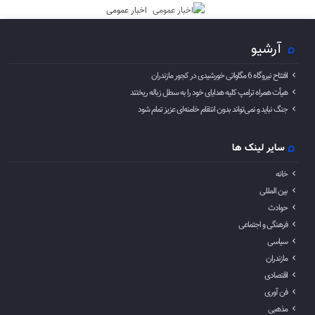
اخبار عمومی
آرشیو
افتتاح نیروگاه 6 مگاواتی خورشیدی در کجور مازندران
هیأت همراه ترامپ کلیه هدایای خود را به سطل زباله ریختند
جنگ نباید و نمی‌تواند بدون انتقام خامنه‌ای عزیز تمام شود
سایر لینک ها
خانه
بین المللی
حوادث
فرهنگی و اجتماعی
سیاسی
مازندران
اقتصادی
فن آوری
مذهبی