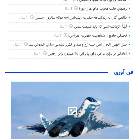
راههای جلب محبت امام زمان(عج)
1 سال
نگاهی گذرا به زندگینامه حضرت زینب(س)/به بهانه سالروز رحلتش
1 سال
لَیلَةُ الرَّغائِب شبی که باید غنیمت شمرد
1 سال
تحلیلی جامع از شخصیت حضرت زهرا(س)
1 سال
بلبل خوش الحان اهل بیت (ع)و صدای تکرار نشدنی ساری خاموش شد
1 سال
آمادگی برادران عراقی برای پذیرائی 10 میلیون زائر اربعین
1 سال
فن آوری