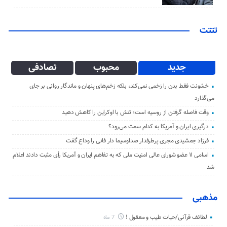
تتتت
جدید
محبوب
تصادفی
خشونت فقط بدن را زخمی نمی‌کند، بلکه زخم‌های پنهان و ماندگار روانی بر جای
می‌گذارد
وقت فاصله گرفتن از روسیه است؛ تنش با اوکراین را کاهش دهید
درگیری ایران و آمریکا به کدام سمت می‌رود؟
فرزاد جمشیدی مجری پرطرفدار صداوسیما دار فانی را وداع گفت
اسامی ۱۱ عضو شورای عالی امنیت ملی که به تفاهم ایران و آمریکا رأی مثبت دادند اعلام
شد
مذهبی
لطائف قرآنی/حیات طیب و معقول !
7 ماه