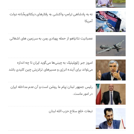
نه به پادشاهی ترامپ واکنشی به رفتارهای دیکتاتورمآبانه دولت
آمریکا
عصبانیت نتانیاهو از حمله پهبادی یمن به سرزمین های اشغالی
امروز جبر ژئوپلیتیک به چینی‌ها می‌گوید ایران تا چه اندازه
می‌تواند برای آینده انرژی و مسیرهای ترانزیتی چین کلیدی باشد
رئیس جمهور لبنان:پیام ما روشن است و آن عدم مداخله ایران
در امور ماست.
تبعات خلع سلاح حزب الله لبنان