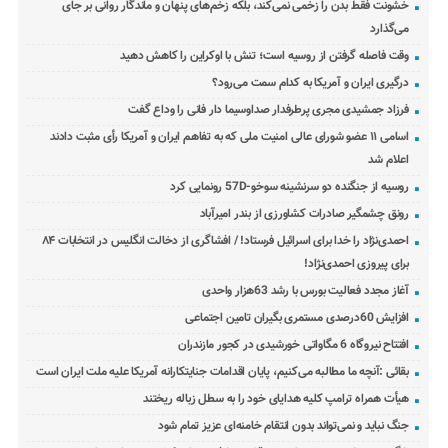
خشونت فقط بدن را زخمی نمی‌کند، بلکه زخم‌های پنهان و ماندگار روانی بر جای
می‌گذارد
وقت فاصله گرفتن از روسیه است؛ تنش با اوکراین را کاهش دهید
درگیری ایران و آمریکا به کدام سمت می‌رود؟
فرزاد جمشیدی مجری پرطرفدار صداوسیما دار فانی را وداع گفت
اسامی ۱۱ عضو شورای عالی امنیت ملی که به تفاهم ایران و آمریکا رأی مثبت دادند
اعلام شد
روسیه از جنگنده دو سرنشینه سوخو-57D رونمایی کرد
رونق چشمگیر صادرات کشاورزی از بندر امیرآباد
احمدی‌نژاد را خدا برای اسرائیل فرستاد! / افشاگری از دخالت انگلیس در انتخابات ۸۴
برای پیروزی احمدی‌نژاد!
آغاز مجدد فعالیت بورس با رشد 63هزار واحدی
افزایش 60درصدی مستمری بگیران تامین اجتماعی
افتتاح نیروگاه 6 مگاواتی خورشیدی در کجور مازندران
بقائی :آنچه ما مطالبه می‌کنیم، پایان اقدامات جنایتکارانه آمریکا علیه ملت ایران است
هیأت همراه ترامپ کلیه هدایای خود را به سطل زباله ریختند
جنگ نباید و نمی‌تواند بدون انتقام خامنه‌ای عزیز تمام شود