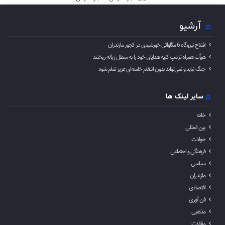
آرشیو
افتتاح نیروگاه 6 مگاواتی خورشیدی در کجور مازندران
هیأت همراه ترامپ کلیه هدایای خود را به سطل زباله ریختند
جنگ نباید و نمی‌تواند بدون انتقام خامنه‌ای عزیز تمام شود
سایر لینک ها
خانه
بین المللی
حوادث
فرهنگی و اجتماعی
سیاسی
مازندران
اقتصادی
فن آوری
مذهبی
مقالات