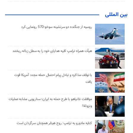
بین المللی
روسیه از جنگنده دو سرنشینه سوخو-57D رونمایی کرد
هیأت همراه ترامپ کلیه هدایای خود را به سطل زباله ریختند
با توقف مذاکره و تبادل پیام احتمال حمله مجدد آمریکا قوت
یافت
موافقت نتانیاهو با طرح حمله به ایران؛ سناریویی مشابه عملیات
ونزوئلا!
کنایه مادورو به ترامپ: روح هیتلر همچنان سرگردان است