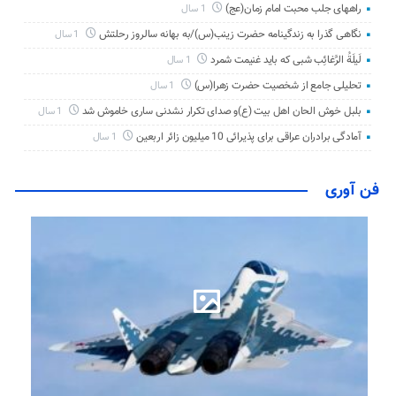
راههای جلب محبت امام زمان(عج)
1 سال
نگاهی گذرا به زندگینامه حضرت زینب(س)/به بهانه سالروز رحلتش
1 سال
لَیلَةُ الرَّغائِب شبی که باید غنیمت شمرد
1 سال
تحلیلی جامع از شخصیت حضرت زهرا(س)
1 سال
بلبل خوش الحان اهل بیت (ع)و صدای تکرار نشدنی ساری خاموش شد
1 سال
آمادگی برادران عراقی برای پذیرائی 10 میلیون زائر اربعین
1 سال
فن آوری