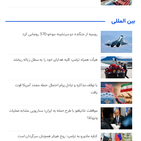
بین المللی
روسیه از جنگنده دو سرنشینه سوخو-57D رونمایی کرد
هیأت همراه ترامپ کلیه هدایای خود را به سطل زباله ریختند
با توقف مذاکره و تبادل پیام احتمال حمله مجدد آمریکا قوت
یافت
موافقت نتانیاهو با طرح حمله به ایران؛ سناریویی مشابه عملیات
ونزوئلا!
کنایه مادورو به ترامپ: روح هیتلر همچنان سرگردان است