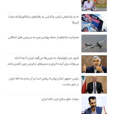
نه به پادشاهی ترامپ واکنشی به رفتارهای دیکتاتورمآبانه دولت
آمریکا
عصبانیت نتانیاهو از حمله پهبادی یمن به سرزمین های اشغالی
امروز جبر ژئوپلیتیک به چینی‌ها می‌گوید ایران تا چه اندازه
می‌تواند برای آینده انرژی و مسیرهای ترانزیتی چین کلیدی باشد
رئیس جمهور لبنان:پیام ما روشن است و آن عدم مداخله ایران
در امور ماست.
تبعات خلع سلاح حزب الله لبنان