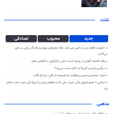
تتتت
جدید
محبوب
تصادفی
خشونت فقط بدن را زخمی نمی‌کند، بلکه زخم‌های پنهان و ماندگار روانی بر جای
می‌گذارد
وقت فاصله گرفتن از روسیه است؛ تنش با اوکراین را کاهش دهید
درگیری ایران و آمریکا به کدام سمت می‌رود؟
فرزاد جمشیدی مجری پرطرفدار صداوسیما دار فانی را وداع گفت
اسامی ۱۱ عضو شورای عالی امنیت ملی که به تفاهم ایران و آمریکا رأی مثبت دادند اعلام
شد
مذهبی
لطائف قرآنی/حیات طیب و معقول !
7 ماه