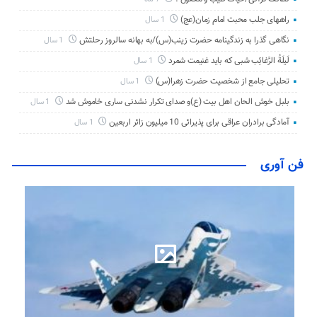
راههای جلب محبت امام زمان(عج)
1 سال
نگاهی گذرا به زندگینامه حضرت زینب(س)/به بهانه سالروز رحلتش
1 سال
لَیلَةُ الرَّغائِب شبی که باید غنیمت شمرد
1 سال
تحلیلی جامع از شخصیت حضرت زهرا(س)
1 سال
بلبل خوش الحان اهل بیت (ع)و صدای تکرار نشدنی ساری خاموش شد
1 سال
آمادگی برادران عراقی برای پذیرائی 10 میلیون زائر اربعین
1 سال
فن آوری