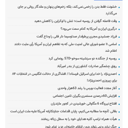
خشونت فقط بدن را زخمی نمی‌کند، بلکه زخم‌های پنهان و ماندگار روانی بر جای
می‌گذارد
وقت فاصله گرفتن از روسیه است؛ تنش با اوکراین را کاهش دهید
درگیری ایران و آمریکا به کدام سمت می‌رود؟
فرزاد جمشیدی مجری پرطرفدار صداوسیما دار فانی را وداع گفت
اسامی ۱۱ عضو شورای عالی امنیت ملی که به تفاهم ایران و آمریکا رأی مثبت دادند
اعلام شد
روسیه از جنگنده دو سرنشینه سوخو-57D رونمایی کرد
رونق چشمگیر صادرات کشاورزی از بندر امیرآباد
احمدی‌نژاد را خدا برای اسرائیل فرستاد! / افشاگری از دخالت انگلیس در انتخابات ۸۴
برای پیروزی احمدی‌نژاد!
آغاز مجدد فعالیت بورس با رشد 63هزار واحدی
افزایش 60درصدی مستمری بگیران تامین اجتماعی
افتتاح نیروگاه 6 مگاواتی خورشیدی در کجور مازندران
بقائی :آنچه ما مطالبه می‌کنیم، پایان اقدامات جنایتکارانه آمریکا علیه ملت ایران است
هیأت همراه ترامپ کلیه هدایای خود را به سطل زباله ریختند
جنگ نباید و نمی‌تواند بدون انتقام خامنه‌ای عزیز تمام شود