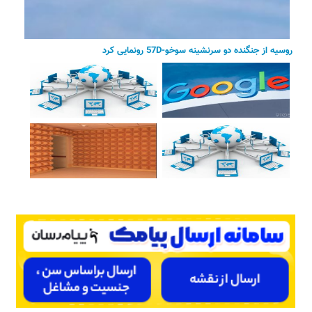
روسیه از جنگنده دو سرنشینه سوخو-57D رونمایی کرد