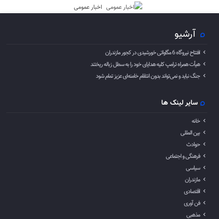
اخبار عمومی
آرشیو
افتتاح نیروگاه 6 مگاواتی خورشیدی در کجور مازندران
هیأت همراه ترامپ کلیه هدایای خود را به سطل زباله ریختند
جنگ نباید و نمی‌تواند بدون انتقام خامنه‌ای عزیز تمام شود
سایر لینک ها
خانه
بین المللی
حوادث
فرهنگی و اجتماعی
سیاسی
مازندران
اقتصادی
فن آوری
مذهبی