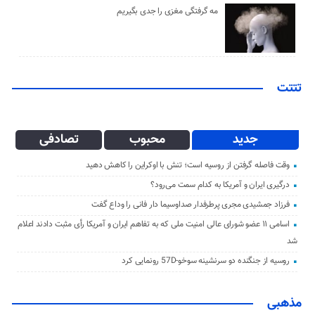
مه گرفتگی مغزی را جدی بگیریم
تتتت
جدید
محبوب
تصادفی
وقت فاصله گرفتن از روسیه است؛ تنش با اوکراین را کاهش دهید
درگیری ایران و آمریکا به کدام سمت می‌رود؟
فرزاد جمشیدی مجری پرطرفدار صداوسیما دار فانی را وداع گفت
اسامی ۱۱ عضو شورای عالی امنیت ملی که به تفاهم ایران و آمریکا رأی مثبت دادند اعلام
شد
روسیه از جنگنده دو سرنشینه سوخو-57D رونمایی کرد
مذهبی