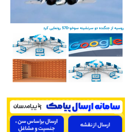
روسیه از جنگنده دو سرنشینه سوخو-57D رونمایی کرد