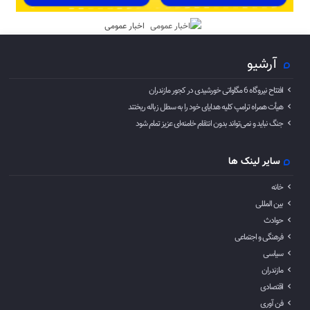
اخبار عمومی
آرشیو
افتتاح نیروگاه 6 مگاواتی خورشیدی در کجور مازندران
هیأت همراه ترامپ کلیه هدایای خود را به سطل زباله ریختند
جنگ نباید و نمی‌تواند بدون انتقام خامنه‌ای عزیز تمام شود
سایر لینک ها
خانه
بین المللی
حوادث
فرهنگی و اجتماعی
سیاسی
مازندران
اقتصادی
فن آوری