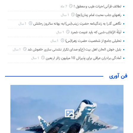
لطائف قرآنی/حیات طیب و معقول !
7 ماه
راههای جلب محبت امام زمان(عج)
1 سال
نگاهی گذرا به زندگینامه حضرت زینب(س)/به بهانه سالروز رحلتش
1 سال
لَیلَةُ الرَّغائِب شبی که باید غنیمت شمرد
1 سال
تحلیلی جامع از شخصیت حضرت زهرا(س)
1 سال
بلبل خوش الحان اهل بیت (ع)و صدای تکرار نشدنی ساری خاموش شد
1 سال
آمادگی برادران عراقی برای پذیرائی 10 میلیون زائر اربعین
1 سال
فن آوری