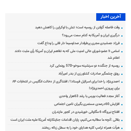
آخرین اخبار
وقت فاصله گرفتن از روسیه است؛ تنش با اوکراین را کاهش دهید
درگیری ایران و آمریکا به کدام سمت می‌رود؟
فرزاد جمشیدی مجری پرطرفدار صداوسیما دار فانی را وداع گفت
اسامی ۱۱ عضو شورای عالی امنیت ملی که به تفاهم ایران و آمریکا رأی مثبت دادند
اعلام شد
روسیه از جنگنده دو سرنشینه سوخو-57D رونمایی کرد
رونق چشمگیر صادرات کشاورزی از بندر امیرآباد
احمدی‌نژاد را خدا برای اسرائیل فرستاد! / افشاگری از دخالت انگلیس در انتخابات ۸۴
برای پیروزی احمدی‌نژاد!
آغاز مجدد فعالیت بورس با رشد 63هزار واحدی
افزایش 60درصدی مستمری بگیران تامین اجتماعی
افتتاح نیروگاه 6 مگاواتی خورشیدی در کجور مازندران
بقائی :آنچه ما مطالبه می‌کنیم، پایان اقدامات جنایتکارانه آمریکا علیه ملت ایران است
هیأت همراه ترامپ کلیه هدایای خود را به سطل زباله ریختند