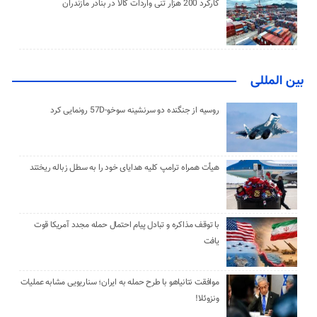
کارکرد 200 هزار تنی واردات کالا در بنادر مازندران
بین المللی
روسیه از جنگنده دو سرنشینه سوخو-57D رونمایی کرد
هیأت همراه ترامپ کلیه هدایای خود را به سطل زباله ریختند
با توقف مذاکره و تبادل پیام احتمال حمله مجدد آمریکا قوت
یافت
موافقت نتانیاهو با طرح حمله به ایران؛ سناریویی مشابه عملیات
ونزوئلا!