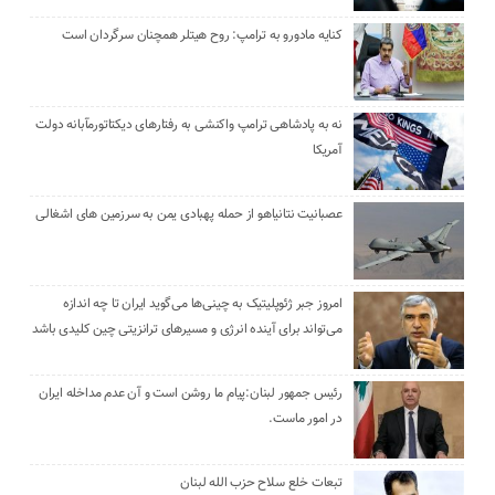
کنایه مادورو به ترامپ: روح هیتلر همچنان سرگردان است
نه به پادشاهی ترامپ واکنشی به رفتارهای دیکتاتورمآبانه دولت
آمریکا
عصبانیت نتانیاهو از حمله پهبادی یمن به سرزمین های اشغالی
امروز جبر ژئوپلیتیک به چینی‌ها می‌گوید ایران تا چه اندازه
می‌تواند برای آینده انرژی و مسیرهای ترانزیتی چین کلیدی باشد
رئیس جمهور لبنان:پیام ما روشن است و آن عدم مداخله ایران
در امور ماست.
تبعات خلع سلاح حزب الله لبنان