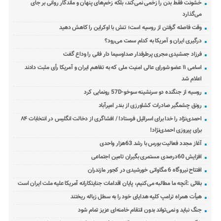
خشونت فقط بدن را زخمی نمی‌کند، بلکه زخم‌های پنهان و ماندگار روانی بر جای
می‌گذارد
وقت فاصله گرفتن از روسیه است؛ تنش با اوکراین را کاهش دهید
درگیری ایران و آمریکا به کدام سمت می‌رود؟
فرزاد جمشیدی مجری پرطرفدار صداوسیما دار فانی را وداع گفت
اسامی ۱۱ عضو شورای عالی امنیت ملی که به تفاهم ایران و آمریکا رأی مثبت دادند
اعلام شد
روسیه از جنگنده دو سرنشینه سوخو-57D رونمایی کرد
رونق چشمگیر صادرات کشاورزی از بندر امیرآباد
احمدی‌نژاد را خدا برای اسرائیل فرستاد! / افشاگری از دخالت انگلیس در انتخابات ۸۴
برای پیروزی احمدی‌نژاد!
آغاز مجدد فعالیت بورس با رشد 63هزار واحدی
افزایش 60درصدی مستمری بگیران تامین اجتماعی
افتتاح نیروگاه 6 مگاواتی خورشیدی در کجور مازندران
بقائی :آنچه ما مطالبه می‌کنیم، پایان اقدامات جنایتکارانه آمریکا علیه ملت ایران است
هیأت همراه ترامپ کلیه هدایای خود را به سطل زباله ریختند
جنگ نباید و نمی‌تواند بدون انتقام خامنه‌ای عزیز تمام شود