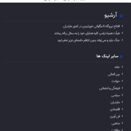
آرشیو
افتتاح نیروگاه 6 مگاواتی خورشیدی در کجور مازندران
هیأت همراه ترامپ کلیه هدایای خود را به سطل زباله ریختند
جنگ نباید و نمی‌تواند بدون انتقام خامنه‌ای عزیز تمام شود
سایر لینک ها
خانه
بین المللی
حوادث
فرهنگی و اجتماعی
سیاسی
مازندران
اقتصادی
فن آوری
مذهبی
مقالات