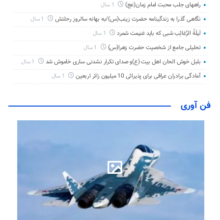
راههای جلب محبت امام زمان(عج)
1 سال
نگاهی گذرا به زندگینامه حضرت زینب(س)/به بهانه سالروز رحلتش
1 سال
لَیلَةُ الرَّغائِب شبی که باید غنیمت شمرد
1 سال
تحلیلی جامع از شخصیت حضرت زهرا(س)
1 سال
بلبل خوش الحان اهل بیت (ع)و صدای تکرار نشدنی ساری خاموش شد
1 سال
آمادگی برادران عراقی برای پذیرائی 10 میلیون زائر اربعین
1 سال
فن آوری