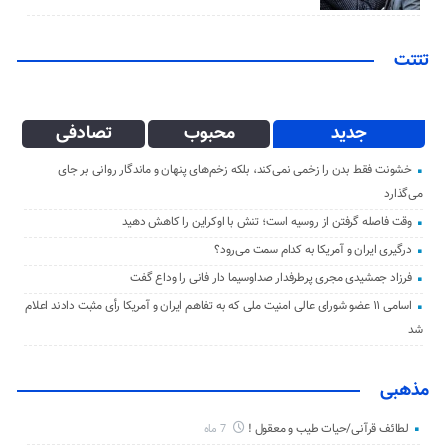
تتتت
جدید
محبوب
تصادفی
خشونت فقط بدن را زخمی نمی‌کند، بلکه زخم‌های پنهان و ماندگار روانی بر جای
می‌گذارد
وقت فاصله گرفتن از روسیه است؛ تنش با اوکراین را کاهش دهید
درگیری ایران و آمریکا به کدام سمت می‌رود؟
فرزاد جمشیدی مجری پرطرفدار صداوسیما دار فانی را وداع گفت
اسامی ۱۱ عضو شورای عالی امنیت ملی که به تفاهم ایران و آمریکا رأی مثبت دادند اعلام
شد
مذهبی
لطائف قرآنی/حیات طیب و معقول !
7 ماه