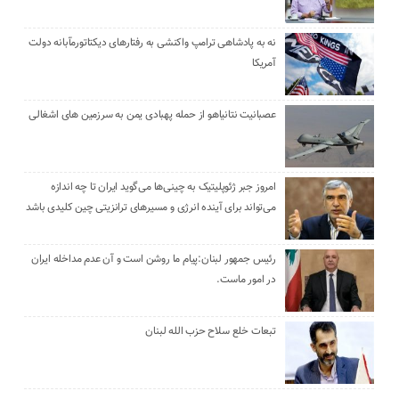
نه به پادشاهی ترامپ واکنشی به رفتارهای دیکتاتورمآبانه دولت
آمریکا
عصبانیت نتانیاهو از حمله پهبادی یمن به سرزمین های اشغالی
امروز جبر ژئوپلیتیک به چینی‌ها می‌گوید ایران تا چه اندازه
می‌تواند برای آینده انرژی و مسیرهای ترانزیتی چین کلیدی باشد
رئیس جمهور لبنان:پیام ما روشن است و آن عدم مداخله ایران
در امور ماست.
تبعات خلع سلاح حزب الله لبنان