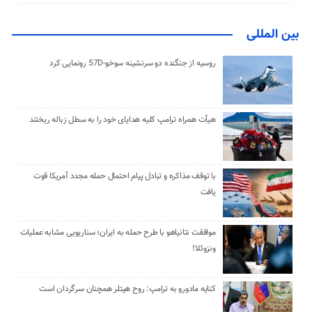
بین المللی
روسیه از جنگنده دو سرنشینه سوخو-57D رونمایی کرد
هیأت همراه ترامپ کلیه هدایای خود را به سطل زباله ریختند
با توقف مذاکره و تبادل پیام احتمال حمله مجدد آمریکا قوت
یافت
موافقت نتانیاهو با طرح حمله به ایران؛ سناریویی مشابه عملیات
ونزوئلا!
کنایه مادورو به ترامپ: روح هیتلر همچنان سرگردان است