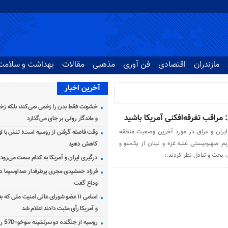
مازندران
اقتصادی
فن آوری
مذهبی
مقالات
بهداشت و سلامت
آخرین اخبار
خشونت فقط بدن را زخمی نمی‌کند، بلکه زخم
راقب تفرقه‌افکنی آمریکا باشید
و ماندگار روانی بر جای می‌گذارد
ایران و عراق در مورد آخرین وضعیت منطقه
وقت فاصله گرفتن از روسیه است؛ تنش با اوک
 صهیونیستی علیه غزه و لبنان از یک‌سو و
کاهش دهید
، بحث و تبادل نظر کردند.؛
درگیری ایران و آمریکا به کدام سمت می‌رود
فرزاد جمشیدی مجری پرطرفدار صداوسیما دار
وداع گفت
اسامی ۱۱ عضو شورای عالی امنیت ملی که 
و آمریکا رأی مثبت دادند اعلام شد
روسیه از جنگنده دو سرنشینه سوخو-57D رونمایی کرد