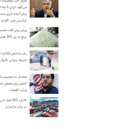
امروز جبر ژئوپلیتیک ب
می‌گوید ایران تا چه ان
برای آینده انرژی و م
ترانزیتی چین کلیدی 
پیش بینی افت محس
برنج به زیر 200 هزارتومان
رشد شاخص فلاکت در 
شرایط بحرانی خانوار ا
هشدار به تصمیم ساز
کشور برای معرفی مدن
وزارت اقتصاد
کارکرد 200 هزا
در بنادر مازندران