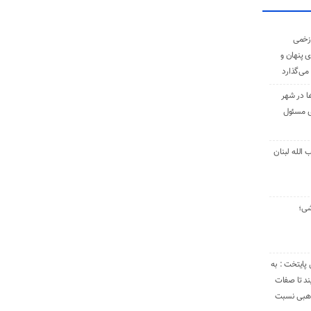
زخمی
ی پنهان و
 می‌گذارد
ا در شهر
ی مسئول
الله لبنان
شی؛
 پایتخت : به
د تا صفات
مذهبی نسبت