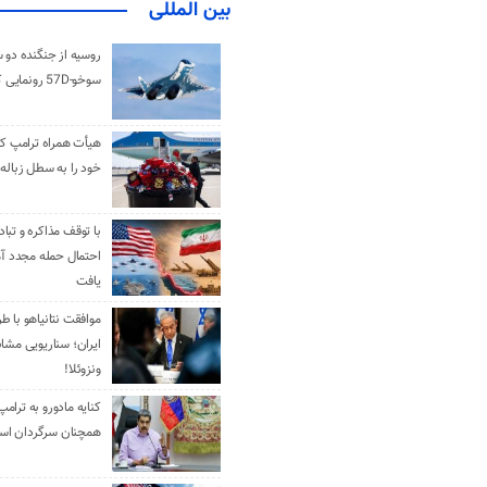
بین المللی
روسیه از جنگنده دو 
سوخو-57D رونمایی کرد
هیأت همراه ترامپ کل
خود را به سطل زباله 
با توقف مذاکره و تباد
احتمال حمله مجدد آم
یافت
موافقت نتانیاهو با ط
ایران؛ سناریویی مشا
ونزوئلا!
کنایه مادورو به ترامپ
همچنان سرگردان ا