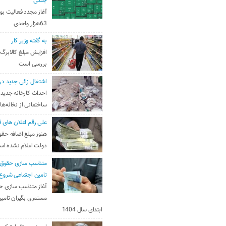
جنگی
آغاز مجدد فعالیت بو
63هزار واحدی
به گفته وزیر کار
افزایش مبلغ کالابرگ
بررسی است
اشتغال زائی جدید در
احداث کارخانه جدید 
ساختمانی از نخاله‌ها
علی رقم اعلان های ق
هنوز مبلغ اضافه حقو
دولت اعلام نشده ا
متناسب سازی حقوق 
تامین اجتماعی شروع
آغاز متناسب سازی ح
مستمری بگیران تامین
ابتدای سال 1404