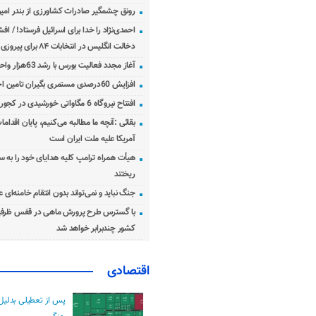
رونق چشمگیر صادرات کشاورزی از بندر امیرآ
احمدی‌نژاد را خدا برای اسرائیل فرستاد! / اف
دخالت انگلیس در انتخابات ۸۴ برای پیروزی احمدی‌نژاد!
آغاز مجدد فعالیت بورس با رشد 63هزار واحدی
افزایش 60درصدی مستمری بگیران تامین اجتماعی
افتتاح نیروگاه 6 مگاواتی خورشیدی در کجور مازندران
بقائی :آنچه ما مطالبه می‌کنیم، پایان اقدامات
آمریکا علیه ملت ایران است
هیأت همراه ترامپ کلیه هدایای خود را به س
ریختند
جنگ نباید و نمی‌تواند بدون انتقام خامنه‌ای 
با گسترس طرح پرورش ماهی در قفس ظرفی
کشور چندبرابر خواهد شد
اقتصادی
پس از تعطیلی بدلیل