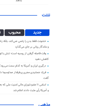
بدهند
تتتت
جدید
محبوب
ت
خشونت فقط بدن را زخمی نمی‌کند، بلکه زخم
و ماندگار روانی بر جای می‌گذارد
وقت فاصله گرفتن از روسیه است؛ تنش با اوک
کاهش دهید
درگیری ایران و آمریکا به کدام سمت می‌رود؟
فرزاد جمشیدی مجری پرطرفدار صداوسیما دار 
گفت
اسامی ۱۱ عضو شورای عالی امنیت ملی که ب
و آمریکا رأی مثبت دادند اعلام شد
مذهبی