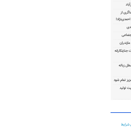
باد
شاگری از
 جنایتکارانه
طل زباله
عزیز تمام شود
ت تولید
 شرایط