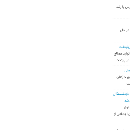
رس با رشد
 در حال
 پایتخت
تولید مصالح
 در پایتخت
بلی
ق کارکنان
ست
بازنشستگان
 شد
قوق
 اجتماعی از