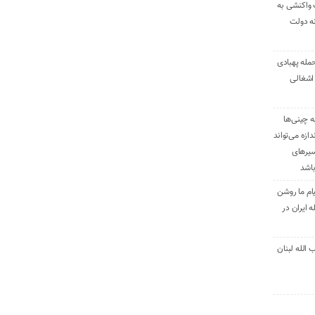
 واکنشی به
نه دولت
حمله پهبادی
اشغالی
ه چینی‌ها
دازه می‌تواند
سیرهای
باشد
ام ما روشن
 ایران در
الله لبنان