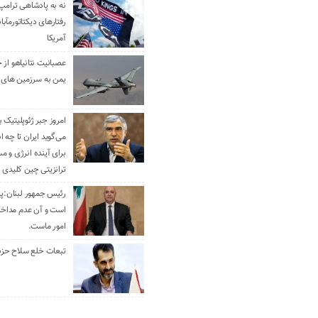
نه به پادشاهی ترامپ
رفتارهای دیکتاتورمآبا
آمریکا
عصبانیت نتانیاهو از 
یمن به سرزمین های 
امروز جبر ژئوپلیتیک ب
می‌گوید ایران تا چه ان
برای آینده انرژی و م
ترانزیتی چین کلیدی 
رئیس جمهور لبنان:پی
است و آن عدم مداخله
امور ماست.
تبعات خلع سلاح حزب 