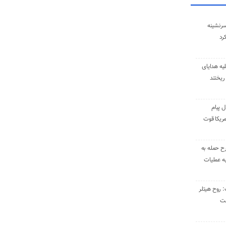
سرنشینه
یه هدایای
ریختند
ل پیام
ریکا قوت
رح حمله به
به عملیات
: روح هیتلر
ست