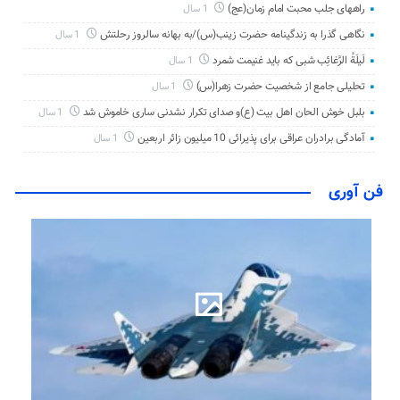
راههای جلب محبت امام زمان(عج)
1 سال
نگاهی گذرا به زندگینامه حضرت زینب(س)/به بهانه سالروز رحلتش
1 سال
لَیلَةُ الرَّغائِب شبی که باید غنیمت شمرد
1 سال
تحلیلی جامع از شخصیت حضرت زهرا(س)
1 سال
بلبل خوش الحان اهل بیت (ع)و صدای تکرار نشدنی ساری خاموش شد
1 سال
آمادگی برادران عراقی برای پذیرائی 10 میلیون زائر اربعین
1 سال
فن آوری