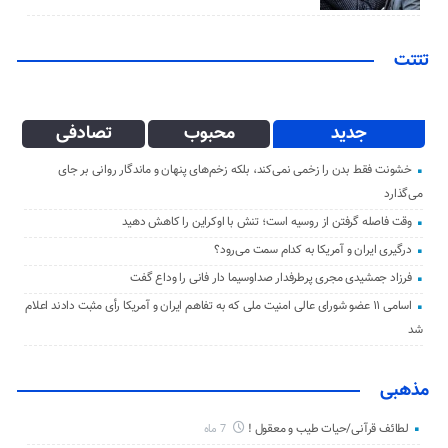
تتتت
جدید
محبوب
تصادفی
خشونت فقط بدن را زخمی نمی‌کند، بلکه زخم‌های پنهان و ماندگار روانی بر جای
می‌گذارد
وقت فاصله گرفتن از روسیه است؛ تنش با اوکراین را کاهش دهید
درگیری ایران و آمریکا به کدام سمت می‌رود؟
فرزاد جمشیدی مجری پرطرفدار صداوسیما دار فانی را وداع گفت
اسامی ۱۱ عضو شورای عالی امنیت ملی که به تفاهم ایران و آمریکا رأی مثبت دادند اعلام
شد
مذهبی
لطائف قرآنی/حیات طیب و معقول !
7 ماه