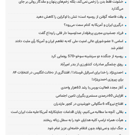
خشونت فقط بدن را زخمی نمی‌کند، بلکه زخم‌های پنهان و ماندگار روانی بر جای
می‌گذارد
وقت فاصله گرفتن از روسیه است؛ تنش با اوکراین را کاهش دهید
درگیری ایران و آمریکا به کدام سمت می‌رود؟
فرزاد جمشیدی مجری پرطرفدار صداوسیما دار فانی را وداع گفت
اسامی ۱۱ عضو شورای عالی امنیت ملی که به تفاهم ایران و آمریکا رأی مثبت دادند
اعلام شد
روسیه از جنگنده دو سرنشینه سوخو-57D رونمایی کرد
رونق چشمگیر صادرات کشاورزی از بندر امیرآباد
احمدی‌نژاد را خدا برای اسرائیل فرستاد! / افشاگری از دخالت انگلیس در انتخابات ۸۴
برای پیروزی احمدی‌نژاد!
آغاز مجدد فعالیت بورس با رشد 63هزار واحدی
افزایش 60درصدی مستمری بگیران تامین اجتماعی
افتتاح نیروگاه 6 مگاواتی خورشیدی در کجور مازندران
بقائی :آنچه ما مطالبه می‌کنیم، پایان اقدامات جنایتکارانه آمریکا علیه ملت ایران است
هیأت همراه ترامپ کلیه هدایای خود را به سطل زباله ریختند
جنگ نباید و نمی‌تواند بدون انتقام خامنه‌ای عزیز تمام شود