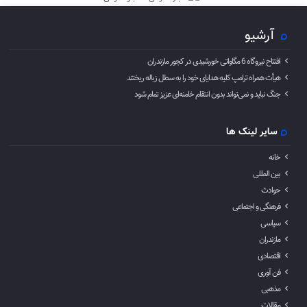
آرشیو
افتتاح نیروگاه 6 مگاواتی خورشیدی در کجور مازندران
هیأت همراه ترامپ کلیه هدایای خود را به سطل زباله ریختند
جنگ نباید و نمی‌تواند بدون انتقام خامنه‌ای عزیز تمام شود
سایر لینک ها
خانه
بین المللی
حوادث
فرهنگی و اجتماعی
سیاسی
مازندران
اقتصادی
فن آوری
مذهبی
مقالات