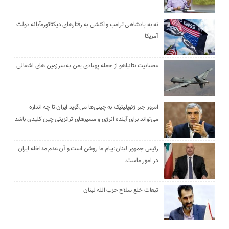
نه به پادشاهی ترامپ واکنشی به رفتارهای دیکتاتورمآبانه دولت
آمریکا
عصبانیت نتانیاهو از حمله پهبادی یمن به سرزمین های اشغالی
امروز جبر ژئوپلیتیک به چینی‌ها می‌گوید ایران تا چه اندازه
می‌تواند برای آینده انرژی و مسیرهای ترانزیتی چین کلیدی باشد
رئیس جمهور لبنان:پیام ما روشن است و آن عدم مداخله ایران
در امور ماست.
تبعات خلع سلاح حزب الله لبنان