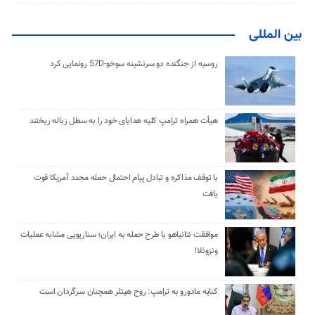
بین المللی
روسیه از جنگنده دو سرنشینه سوخو-57D رونمایی کرد
هیأت همراه ترامپ کلیه هدایای خود را به سطل زباله ریختند
با توقف مذاکره و تبادل پیام احتمال حمله مجدد آمریکا قوت
یافت
موافقت نتانیاهو با طرح حمله به ایران؛ سناریویی مشابه عملیات
ونزوئلا!
کنایه مادورو به ترامپ: روح هیتلر همچنان سرگردان است