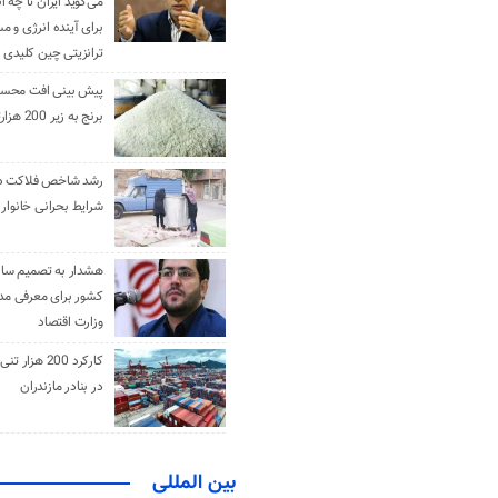
می‌گوید ایران تا چه ان
برای آینده انرژی و م
ترانزیتی چین کلیدی 
پیش بینی افت محس
برنج به زیر 200 هزارتومان
رشد شاخص فلاکت در 
شرایط بحرانی خانوار ا
هشدار به تصمیم ساز
کشور برای معرفی مدن
وزارت اقتصاد
کارکرد 200 هزا
در بنادر مازندران
بین المللی