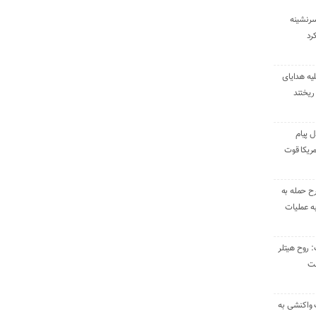
سرنشینه
یه هدایای
ریختند
ل پیام
ریکا قوت
رح حمله به
به عملیات
: روح هیتلر
ست
 واکنشی به