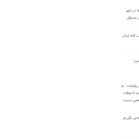
ا در شهر
ی مسئول
الله لبنان
شی؛
 پایتخت : به
د تا صفات
مذهبی نسبت
دی بگیریم