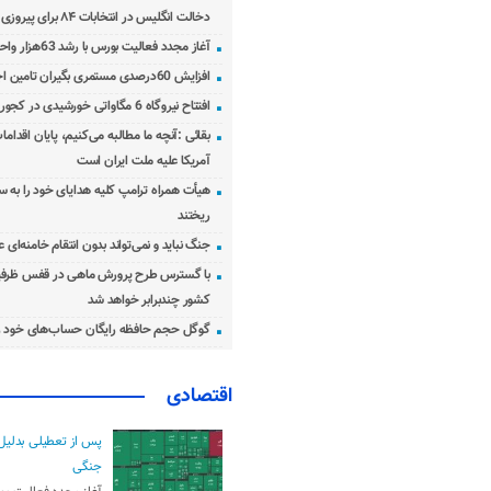
دخالت انگلیس در انتخابات ۸۴ برای پیروزی احمدی‌نژاد!
آغاز مجدد فعالیت بورس با رشد 63هزار واحدی
افزایش 60درصدی مستمری بگیران تامین اجتماعی
افتتاح نیروگاه 6 مگاواتی خورشیدی در کجور مازندران
بقائی :آنچه ما مطالبه می‌کنیم، پایان اقدامات
آمریکا علیه ملت ایران است
هیأت همراه ترامپ کلیه هدایای خود را به س
ریختند
جنگ نباید و نمی‌تواند بدون انتقام خامنه‌ای 
با گسترس طرح پرورش ماهی در قفس ظرفی
کشور چندبرابر خواهد شد
گوگل حجم حافظه رایگان حساب‌های خود ر
اقتصادی
پس از تعطیلی بدلیل
جنگی