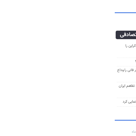
صادفی
راین را
فانی را وداع
ه تفاهم ایران