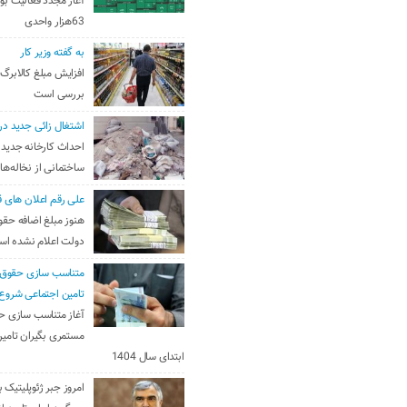
آغاز مجدد فعالیت بو
63هزار واحدی
به گفته وزیر کار
افزایش مبلغ کالابرگ
بررسی است
اشتغال زائی جدید در
احداث کارخانه جدید 
ساختمانی از نخاله‌ها
علی رقم اعلان های ق
هنوز مبلغ اضافه حقو
دولت اعلام نشده ا
متناسب سازی حقوق 
تامین اجتماعی شروع
آغاز متناسب سازی ح
مستمری بگیران تامین
ابتدای سال 1404
امروز جبر ژئوپلیتیک ب