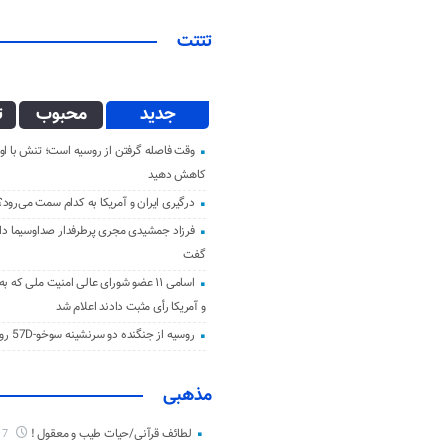
تتتت
جدید
محبوب
ت
وقت فاصله گرفتن از روسیه است؛ تنش با اوک
کاهش دهید
درگیری ایران و آمریکا به کدام سمت می‌رود؟
فرزاد جمشیدی مجری پرطرفدار صداوسیما دار 
گفت
اسامی ۱۱ عضو شورای عالی امنیت ملی که ب
و آمریکا رأی مثبت دادند اعلام شد
روسیه از جنگنده دو سرنشینه سوخو-57D رونمایی کرد
مذهبی
لطائف قرآنی/حیات طیب و معقول !
7 ماه