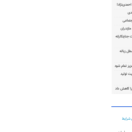
 جنایتکارانه
طل زباله
عزیز تمام شود
ت تولید
ا کاهش داد
 شرایط