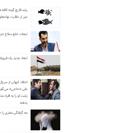
رشد قارچ گونه کافه ه
دور از نظارت نهادها
تبعات خلع سلاح حزب 
ابعاد جدید یک فروپا
انتقاد کیهان از سریال
نقی «حاجی» می‌گوین
زشت او را به افراد 
بدهند
مه گرفتگی مغزی را ج