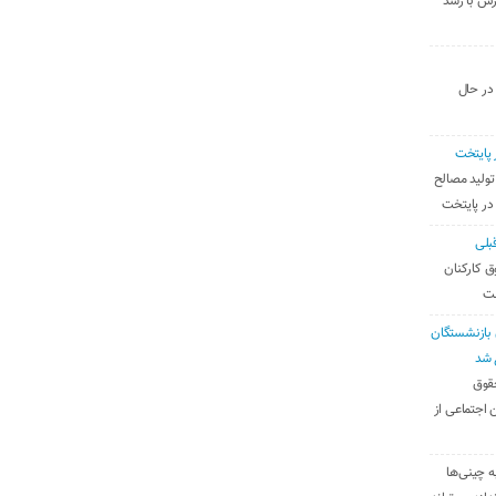
رس با رشد
 در حال
 پایتخت
تولید مصالح
 در پایتخت
بلی
ق کارکنان
ست
بازنشستگان
 شد
قوق
 اجتماعی از
ه چینی‌ها