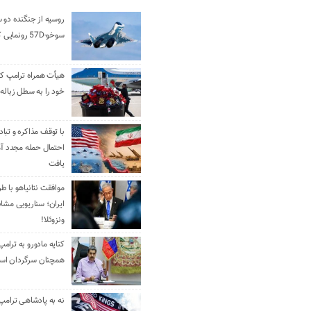
روسیه از جنگنده دو 
سوخو-57D رونمایی کرد
هیأت همراه ترامپ کل
خود را به سطل زباله 
با توقف مذاکره و تباد
احتمال حمله مجدد آم
یافت
موافقت نتانیاهو با ط
ایران؛ سناریویی مشا
ونزوئلا!
کنایه مادورو به ترامپ
همچنان سرگردان ا
نه به پادشاهی ترامپ