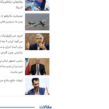
رفتارهای دیکتاتورمآبا
آمریکا
عصبانیت نتانیاهو از 
یمن به سرزمین های 
امروز جبر ژئوپلیتیک ب
می‌گوید ایران تا چه ان
برای آینده انرژی و م
ترانزیتی چین کلیدی 
رئیس جمهور لبنان:پی
است و آن عدم مداخله
امور ماست.
تبعات خلع سلاح حزب 
مقالات