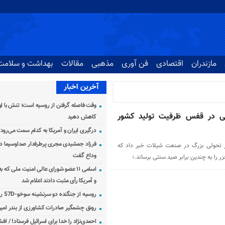
مازندران
اقتصادی
فن آوری
مذهبی
مقالات
بهداشت و سلامت
آخرین اخبار
وقت فاصله گرفتن از روسیه است؛ تنش با اوک
 در قفس ظرفیت تولید کشور
کاهش دهید
درگیری ایران و آمریکا به کدام سمت می‌رود
فرزاد جمشیدی مجری پرطرفدار صداوسیما دار
ز تحولی بزرگ در صنعت شیلات خبر داد که
وداع گفت
زر را به چندین برابر صید سنتی برساند.؛
اسامی ۱۱ عضو شورای عالی امنیت ملی که 
و آمریکا رأی مثبت دادند اعلام شد
روسیه از جنگنده دو سرنشینه سوخو-57D رونمایی کرد
رونق چشمگیر صادرات کشاورزی از بندر امیرآ
احمدی‌نژاد را خدا برای اسرائیل فرستاد! / اف