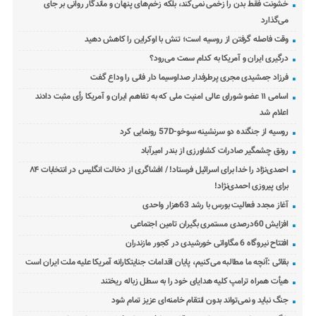
خشونت فقط بدن را زخمی نمی‌کند، بلکه زخم‌های پنهان و ماندگار روانی بر جای
می‌گذارد
وقت فاصله گرفتن از روسیه است؛ تنش با اوکراین را کاهش دهید
درگیری ایران و آمریکا به کدام سمت می‌رود؟
فرزاد جمشیدی مجری پرطرفدار صداوسیما دار فانی را وداع گفت
اسامی ۱۱ عضو شورای عالی امنیت ملی که به تفاهم ایران و آمریکا رأی مثبت دادند
اعلام شد
روسیه از جنگنده دو سرنشینه سوخو-57D رونمایی کرد
رونق چشمگیر صادرات کشاورزی از بندر امیرآباد
احمدی‌نژاد را خدا برای اسرائیل فرستاد! / افشاگری از دخالت انگلیس در انتخابات ۸۴
برای پیروزی احمدی‌نژاد!
آغاز مجدد فعالیت بورس با رشد 63هزار واحدی
افزایش 60درصدی مستمری بگیران تامین اجتماعی
افتتاح نیروگاه 6 مگاواتی خورشیدی در کجور مازندران
بقائی :آنچه ما مطالبه می‌کنیم، پایان اقدامات جنایتکارانه آمریکا علیه ملت ایران است
هیأت همراه ترامپ کلیه هدایای خود را به سطل زباله ریختند
جنگ نباید و نمی‌تواند بدون انتقام خامنه‌ای عزیز تمام شود