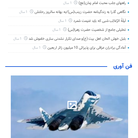
راههای جلب محبت امام زمان(عج)
1 سال
نگاهی گذرا به زندگینامه حضرت زینب(س)/به بهانه سالروز رحلتش
1 سال
لَیلَةُ الرَّغائِب شبی که باید غنیمت شمرد
1 سال
تحلیلی جامع از شخصیت حضرت زهرا(س)
1 سال
بلبل خوش الحان اهل بیت (ع)و صدای تکرار نشدنی ساری خاموش شد
1 سال
آمادگی برادران عراقی برای پذیرائی 10 میلیون زائر اربعین
1 سال
فن آوری