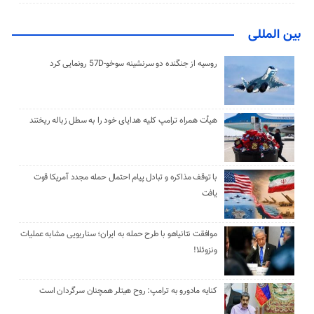
بین المللی
روسیه از جنگنده دو سرنشینه سوخو-57D رونمایی کرد
هیأت همراه ترامپ کلیه هدایای خود را به سطل زباله ریختند
با توقف مذاکره و تبادل پیام احتمال حمله مجدد آمریکا قوت
یافت
موافقت نتانیاهو با طرح حمله به ایران؛ سناریویی مشابه عملیات
ونزوئلا!
کنایه مادورو به ترامپ: روح هیتلر همچنان سرگردان است