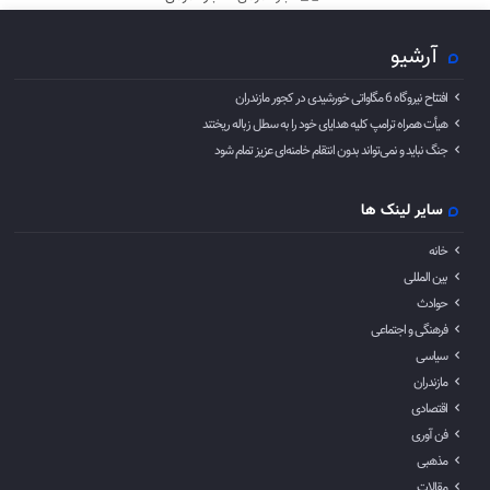
آرشیو
افتتاح نیروگاه 6 مگاواتی خورشیدی در کجور مازندران
هیأت همراه ترامپ کلیه هدایای خود را به سطل زباله ریختند
جنگ نباید و نمی‌تواند بدون انتقام خامنه‌ای عزیز تمام شود
سایر لینک ها
خانه
بین المللی
حوادث
فرهنگی و اجتماعی
سیاسی
مازندران
اقتصادی
فن آوری
مذهبی
مقالات