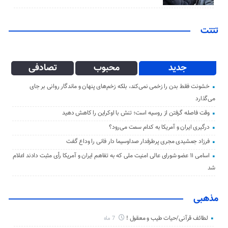
تتتت
جدید
محبوب
تصادفی
خشونت فقط بدن را زخمی نمی‌کند، بلکه زخم‌های پنهان و ماندگار روانی بر جای
می‌گذارد
وقت فاصله گرفتن از روسیه است؛ تنش با اوکراین را کاهش دهید
درگیری ایران و آمریکا به کدام سمت می‌رود؟
فرزاد جمشیدی مجری پرطرفدار صداوسیما دار فانی را وداع گفت
اسامی ۱۱ عضو شورای عالی امنیت ملی که به تفاهم ایران و آمریکا رأی مثبت دادند اعلام
شد
مذهبی
لطائف قرآنی/حیات طیب و معقول !
7 ماه