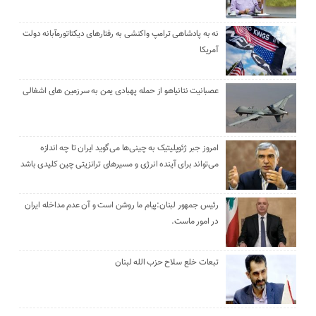
نه به پادشاهی ترامپ واکنشی به رفتارهای دیکتاتورمآبانه دولت
آمریکا
عصبانیت نتانیاهو از حمله پهبادی یمن به سرزمین های اشغالی
امروز جبر ژئوپلیتیک به چینی‌ها می‌گوید ایران تا چه اندازه
می‌تواند برای آینده انرژی و مسیرهای ترانزیتی چین کلیدی باشد
رئیس جمهور لبنان:پیام ما روشن است و آن عدم مداخله ایران
در امور ماست.
تبعات خلع سلاح حزب الله لبنان