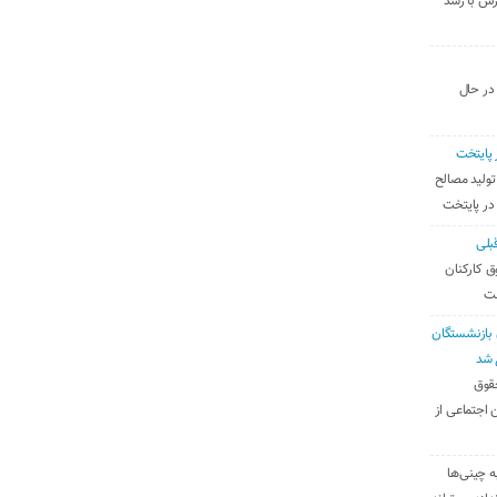
رس با رشد
 در حال
 پایتخت
تولید مصالح
 در پایتخت
بلی
ق کارکنان
ست
بازنشستگان
 شد
قوق
 اجتماعی از
ه چینی‌ها