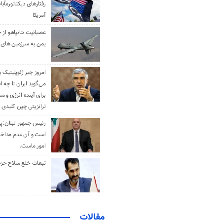
رفتارهای دیکتاتورمآبا
آمریکا
عصبانیت نتانیاهو از 
یمن به سرزمین های 
امروز جبر ژئوپلیتیک ب
می‌گوید ایران تا چه ان
برای آینده انرژی و م
ترانزیتی چین کلیدی 
رئیس جمهور لبنان:پی
است و آن عدم مداخله
امور ماست.
تبعات خلع سلاح حزب 
مقالات