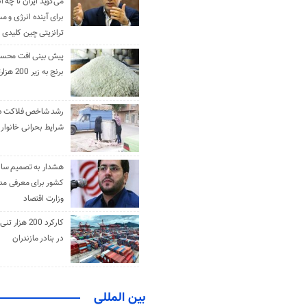
می‌گوید ایران تا چه ان
برای آینده انرژی و م
ترانزیتی چین کلیدی 
پیش بینی افت محس
برنج به زیر 200 هزارتومان
رشد شاخص فلاکت در 
شرایط بحرانی خانوار ا
هشدار به تصمیم ساز
کشور برای معرفی مدن
وزارت اقتصاد
کارکرد 200 هزا
در بنادر مازندران
بین المللی