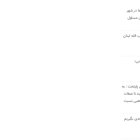
ا در شهر
ی مسئول
الله لبنان
شی؛
 پایتخت : به
د تا صفات
مذهبی نسبت
دی بگیریم