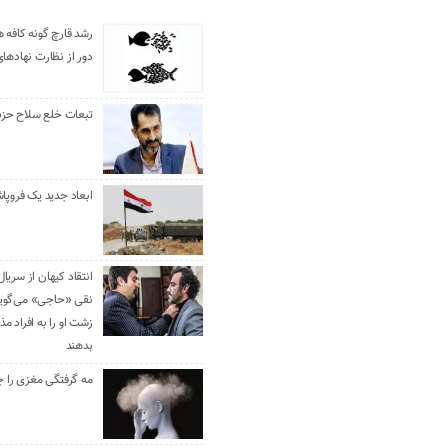
رشد قارچ گونه کافه ه
دور از نظارت نهادها
تبعات خلع سلاح حزب 
ابعاد جدید یک فروپا
انتقاد کیهان از سریال
نقی «حاجی» می‌گوین
زشت او را به افراد 
بدهند
مه گرفتگی مغزی را ج