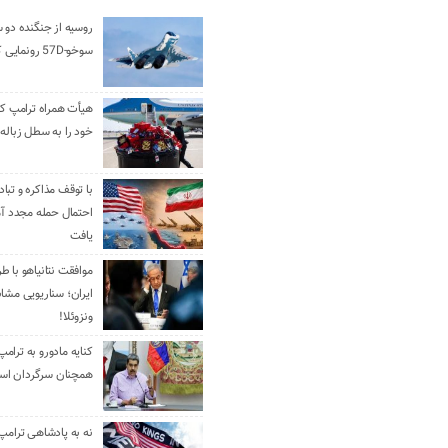
روسیه از جنگنده دو 
سوخو-57D رونمایی کرد
هیأت همراه ترامپ کل
خود را به سطل زباله 
با توقف مذاکره و تباد
احتمال حمله مجدد آم
یافت
موافقت نتانیاهو با ط
ایران؛ سناریویی مشا
ونزوئلا!
کنایه مادورو به ترامپ
همچنان سرگردان ا
نه به پادشاهی ترامپ