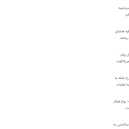
سرنشینه
یه هدایای
ریختند
ل پیام
ریکا قوت
رح حمله به
به عملیات
: روح هیتلر
ست
 واکنشی به