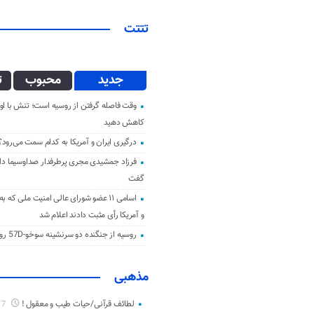
تتتت
جدید
محبوب
ت
وقت فاصله گرفتن از روسیه است؛ تنش با اوک
کاهش دهید
درگیری ایران و آمریکا به کدام سمت می‌رود؟
فرزاد جمشیدی مجری پرطرفدار صداوسیما دار 
گفت
اسامی ۱۱ عضو شورای عالی امنیت ملی که ب
و آمریکا رأی مثبت دادند اعلام شد
روسیه از جنگنده دو سرنشینه سوخو-57D رونمایی کرد
مذهبی
لطائف قرآنی/حیات طیب و معقول !
7 ماه