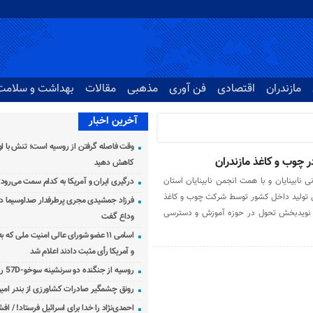
مازندران
اقتصادی
فن آوری
مذهبی
مقالات
بهداشت و سلامت
آخرین اخبار
وقت فاصله گرفتن از روسیه است؛ تنش با اوک
چوب و کاغذ مازندران
کاهش دهید
 نابینایان و با همت انجمن نابینایان استان
درگیری ایران و آمریکا به کدام سمت می‌رود
ریل تولید داخل کشور توسط شرکت چوب و کاغذ
فرزاد جمشیدی مجری پرطرفدار صداوسیما دار
که نویدبخش تحول در حوزه آموزش و دسترسی
وداع گفت
اسامی ۱۱ عضو شورای عالی امنیت ملی که 
و آمریکا رأی مثبت دادند اعلام شد
روسیه از جنگنده دو سرنشینه سوخو-57D رونمایی کرد
رونق چشمگیر صادرات کشاورزی از بندر امیرآ
احمدی‌نژاد را خدا برای اسرائیل فرستاد! / اف