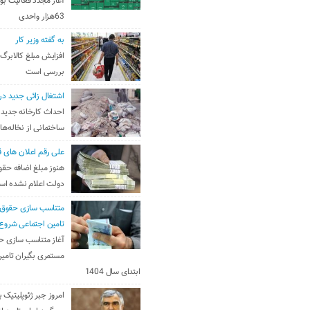
آغاز مجدد فعالیت بو
63هزار واحدی
به گفته وزیر کار
افزایش مبلغ کالابرگ
بررسی است
اشتغال زائی جدید در
احداث کارخانه جدید 
ساختمانی از نخاله‌ها
علی رقم اعلان های ق
هنوز مبلغ اضافه حقو
دولت اعلام نشده ا
متناسب سازی حقوق 
تامین اجتماعی شروع
آغاز متناسب سازی ح
مستمری بگیران تامین
ابتدای سال 1404
امروز جبر ژئوپلیتیک ب