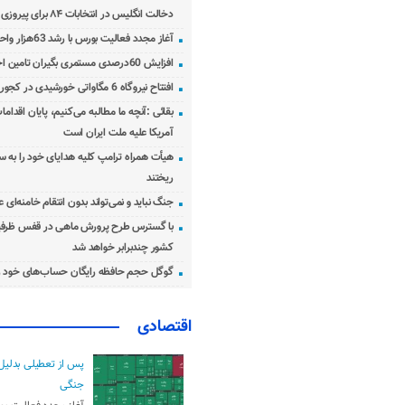
دخالت انگلیس در انتخابات ۸۴ برای پیروزی احمدی‌نژاد!
آغاز مجدد فعالیت بورس با رشد 63هزار واحدی
افزایش 60درصدی مستمری بگیران تامین اجتماعی
افتتاح نیروگاه 6 مگاواتی خورشیدی در کجور مازندران
بقائی :آنچه ما مطالبه می‌کنیم، پایان اقدامات
آمریکا علیه ملت ایران است
هیأت همراه ترامپ کلیه هدایای خود را به س
ریختند
جنگ نباید و نمی‌تواند بدون انتقام خامنه‌ای 
با گسترس طرح پرورش ماهی در قفس ظرفی
کشور چندبرابر خواهد شد
گوگل حجم حافظه رایگان حساب‌های خود ر
اقتصادی
پس از تعطیلی بدلیل
جنگی