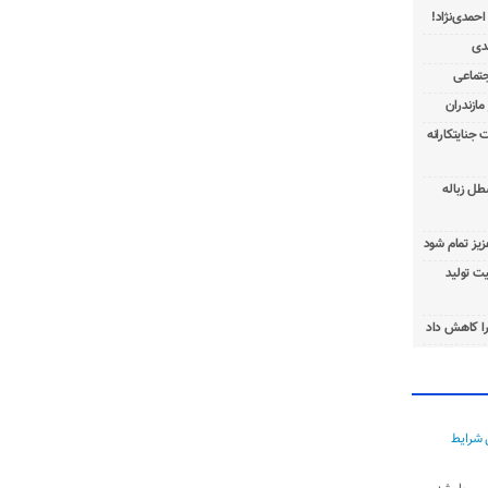
 جنایتکارانه
طل زباله
عزیز تمام شود
ت تولید
ا کاهش داد
 شرایط