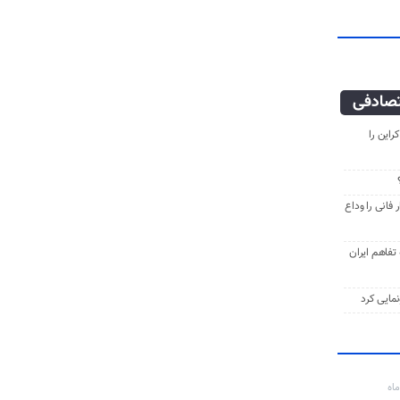
صادفی
راین را
فانی را وداع
ه تفاهم ایران