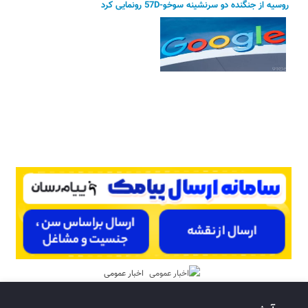
روسیه از جنگنده دو سرنشینه سوخو-57D رونمایی کرد
اخبار عمومی