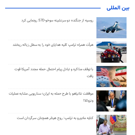
بین المللی
روسیه از جنگنده دو سرنشینه سوخو-57D رونمایی کرد
هیأت همراه ترامپ کلیه هدایای خود را به سطل زباله ریختند
با توقف مذاکره و تبادل پیام احتمال حمله مجدد آمریکا قوت
یافت
موافقت نتانیاهو با طرح حمله به ایران؛ سناریویی مشابه عملیات
ونزوئلا!
کنایه مادورو به ترامپ: روح هیتلر همچنان سرگردان است