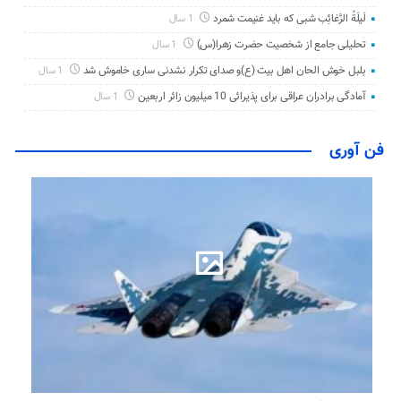
لَیلَةُ الرَّغائِب شبی که باید غنیمت شمرد
1 سال
تحلیلی جامع از شخصیت حضرت زهرا(س)
1 سال
بلبل خوش الحان اهل بیت (ع)و صدای تکرار نشدنی ساری خاموش شد
1 سال
آمادگی برادران عراقی برای پذیرائی 10 میلیون زائر اربعین
1 سال
فن آوری