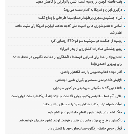
وقت فاصله گرفتن از روسیه است؛ تنش با اوکراین را کاهش دهید
درگیری ایران و آمریکا به کدام سمت می‌رود؟
فرزاد جمشیدی مجری پرطرفدار صداوسیما دار فانی را وداع گفت
اسامی ۱۱ عضو شورای عالی امنیت ملی که به تفاهم ایران و آمریکا رأی مثبت دادند
اعلام شد
روسیه از جنگنده دو سرنشینه سوخو-57D رونمایی کرد
رونق چشمگیر صادرات کشاورزی از بندر امیرآباد
احمدی‌نژاد را خدا برای اسرائیل فرستاد! / افشاگری از دخالت انگلیس در انتخابات ۸۴
برای پیروزی احمدی‌نژاد!
آغاز مجدد فعالیت بورس با رشد 63هزار واحدی
افزایش 60درصدی مستمری بگیران تامین اجتماعی
افتتاح نیروگاه 6 مگاواتی خورشیدی در کجور مازندران
بقائی :آنچه ما مطالبه می‌کنیم، پایان اقدامات جنایتکارانه آمریکا علیه ملت ایران است
هیأت همراه ترامپ کلیه هدایای خود را به سطل زباله ریختند
جنگ نباید و نمی‌تواند بدون انتقام خامنه‌ای عزیز تمام شود
با گسترس طرح پرورش ماهی در قفس ظرفیت تولید کشور چندبرابر خواهد شد
گوگل حجم حافظه رایگان حساب‌های خود را کاهش داد