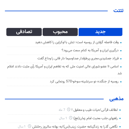
تتتت
جدید
محبوب
تصادفی
وقت فاصله گرفتن از روسیه است؛ تنش با اوکراین را کاهش دهید
درگیری ایران و آمریکا به کدام سمت می‌رود؟
فرزاد جمشیدی مجری پرطرفدار صداوسیما دار فانی را وداع گفت
اسامی ۱۱ عضو شورای عالی امنیت ملی که به تفاهم ایران و آمریکا رأی مثبت دادند اعلام
شد
روسیه از جنگنده دو سرنشینه سوخو-57D رونمایی کرد
مذهبی
لطائف قرآنی/حیات طیب و معقول !
7 ماه
راههای جلب محبت امام زمان(عج)
1 سال
نگاهی گذرا به زندگینامه حضرت زینب(س)/به بهانه سالروز رحلتش
1 سال