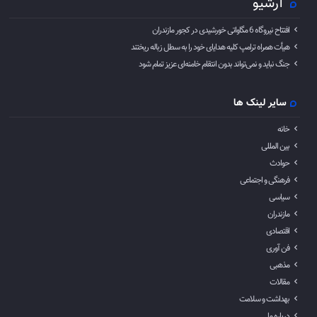
آرشیو
افتتاح نیروگاه 6 مگاواتی خورشیدی در کجور مازندران
هیأت همراه ترامپ کلیه هدایای خود را به سطل زباله ریختند
جنگ نباید و نمی‌تواند بدون انتقام خامنه‌ای عزیز تمام شود
سایر لینک ها
خانه
بین المللی
حوادث
فرهنگی و اجتماعی
سیاسی
مازندران
اقتصادی
فن آوری
مذهبی
مقالات
بهداشت و سلامت
درباره ما