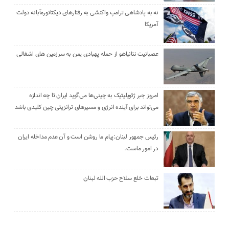
نه به پادشاهی ترامپ واکنشی به رفتارهای دیکتاتورمآبانه دولت
آمریکا
عصبانیت نتانیاهو از حمله پهبادی یمن به سرزمین های اشغالی
امروز جبر ژئوپلیتیک به چینی‌ها می‌گوید ایران تا چه اندازه
می‌تواند برای آینده انرژی و مسیرهای ترانزیتی چین کلیدی باشد
رئیس جمهور لبنان:پیام ما روشن است و آن عدم مداخله ایران
در امور ماست.
تبعات خلع سلاح حزب الله لبنان