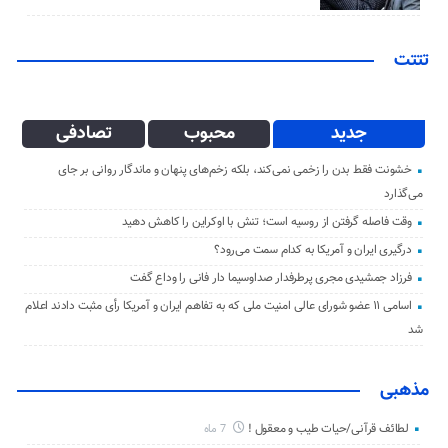
تتتت
جدید
محبوب
تصادفی
خشونت فقط بدن را زخمی نمی‌کند، بلکه زخم‌های پنهان و ماندگار روانی بر جای
می‌گذارد
وقت فاصله گرفتن از روسیه است؛ تنش با اوکراین را کاهش دهید
درگیری ایران و آمریکا به کدام سمت می‌رود؟
فرزاد جمشیدی مجری پرطرفدار صداوسیما دار فانی را وداع گفت
اسامی ۱۱ عضو شورای عالی امنیت ملی که به تفاهم ایران و آمریکا رأی مثبت دادند اعلام
شد
مذهبی
لطائف قرآنی/حیات طیب و معقول !
7 ماه