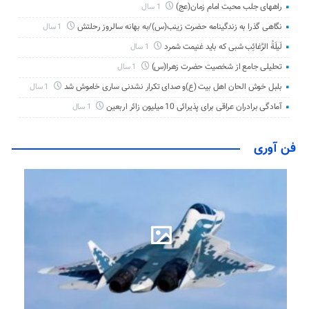
راههای جلب محبت امام زمان(عج)
1 سال
نگاهی گذرا به زندگینامه حضرت زینب(س)/به بهانه سالروز رحلتش
1 سال
لَیلَةُ الرَّغائِب شبی که باید غنیمت شمرد
1 سال
تحلیلی جامع از شخصیت حضرت زهرا(س)
1 سال
بلبل خوش الحان اهل بیت (ع)و صدای تکرار نشدنی ساری خاموش شد
1 سال
آمادگی برادران عراقی برای پذیرائی 10 میلیون زائر اربعین
1 سال
فن آوری