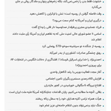
خشونت فقط بدن را زخمی نمی‌کند، بلکه زخم‌های پنهان و ماندگار روانی بر جای
می‌گذارد
وقت فاصله گرفتن از روسیه است؛ تنش با اوکراین را کاهش دهید
درگیری ایران و آمریکا به کدام سمت می‌رود؟
فرزاد جمشیدی مجری پرطرفدار صداوسیما دار فانی را وداع گفت
اسامی ۱۱ عضو شورای عالی امنیت ملی که به تفاهم ایران و آمریکا رأی مثبت دادند
اعلام شد
روسیه از جنگنده دو سرنشینه سوخو-57D رونمایی کرد
رونق چشمگیر صادرات کشاورزی از بندر امیرآباد
احمدی‌نژاد را خدا برای اسرائیل فرستاد! / افشاگری از دخالت انگلیس در انتخابات ۸۴
برای پیروزی احمدی‌نژاد!
آغاز مجدد فعالیت بورس با رشد 63هزار واحدی
افزایش 60درصدی مستمری بگیران تامین اجتماعی
افتتاح نیروگاه 6 مگاواتی خورشیدی در کجور مازندران
بقائی :آنچه ما مطالبه می‌کنیم، پایان اقدامات جنایتکارانه آمریکا علیه ملت ایران است
هیأت همراه ترامپ کلیه هدایای خود را به سطل زباله ریختند
جنگ نباید و نمی‌تواند بدون انتقام خامنه‌ای عزیز تمام شود