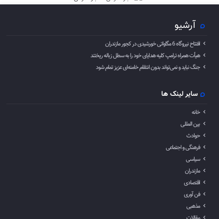
آرشیو
افتتاح نیروگاه 6 مگاواتی خورشیدی در کجور مازندران
هیأت همراه ترامپ کلیه هدایای خود را به سطل زباله ریختند
جنگ نباید و نمی‌تواند بدون انتقام خامنه‌ای عزیز تمام شود
سایر لینک ها
خانه
بین المللی
حوادث
فرهنگی و اجتماعی
سیاسی
مازندران
اقتصادی
فن آوری
مذهبی
مقالات