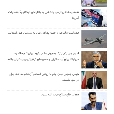
نه به پادشاهی ترامپ واکنشی به رفتارهای دیکتاتورمآبانه دولت
آمریکا
عصبانیت نتانیاهو از حمله پهبادی یمن به سرزمین های اشغالی
امروز جبر ژئوپلیتیک به چینی‌ها می‌گوید ایران تا چه اندازه
می‌تواند برای آینده انرژی و مسیرهای ترانزیتی چین کلیدی باشد
رئیس جمهور لبنان:پیام ما روشن است و آن عدم مداخله ایران
در امور ماست.
تبعات خلع سلاح حزب الله لبنان