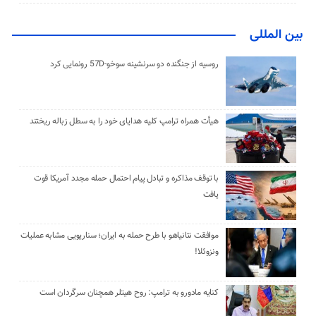
بین المللی
روسیه از جنگنده دو سرنشینه سوخو-57D رونمایی کرد
هیأت همراه ترامپ کلیه هدایای خود را به سطل زباله ریختند
با توقف مذاکره و تبادل پیام احتمال حمله مجدد آمریکا قوت
یافت
موافقت نتانیاهو با طرح حمله به ایران؛ سناریویی مشابه عملیات
ونزوئلا!
کنایه مادورو به ترامپ: روح هیتلر همچنان سرگردان است