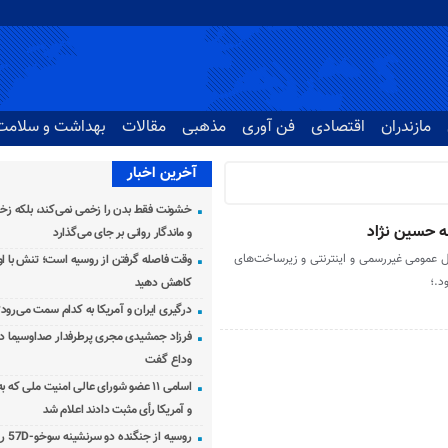
مازندران
اقتصادی
فن آوری
مذهبی
مقالات
بهداشت و سلامت
آخرین اخبار
خشونت فقط بدن را زخمی نمی‌کند، بلکه زخم
ه حسین نژاد
و ماندگار روانی بر جای می‌گذارد
عمومی غیررسمی و اینترنتی و زیرساخت‌های
وقت فاصله گرفتن از روسیه است؛ تنش با اوک
د.؛
کاهش دهید
درگیری ایران و آمریکا به کدام سمت می‌رود
فرزاد جمشیدی مجری پرطرفدار صداوسیما دار
وداع گفت
اسامی ۱۱ عضو شورای عالی امنیت ملی که 
و آمریکا رأی مثبت دادند اعلام شد
روسیه از جنگنده دو سرنشینه سوخو-57D رونمایی کرد