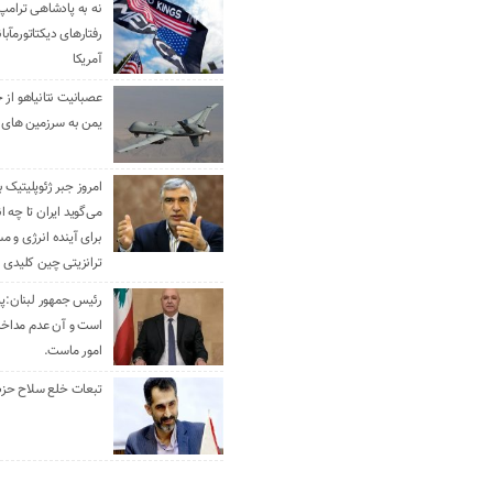
نه به پادشاهی ترامپ
رفتارهای دیکتاتورمآبا
آمریکا
عصبانیت نتانیاهو از 
یمن به سرزمین های 
امروز جبر ژئوپلیتیک ب
می‌گوید ایران تا چه ان
برای آینده انرژی و م
ترانزیتی چین کلیدی 
رئیس جمهور لبنان:پی
است و آن عدم مداخله
امور ماست.
تبعات خلع سلاح حزب 