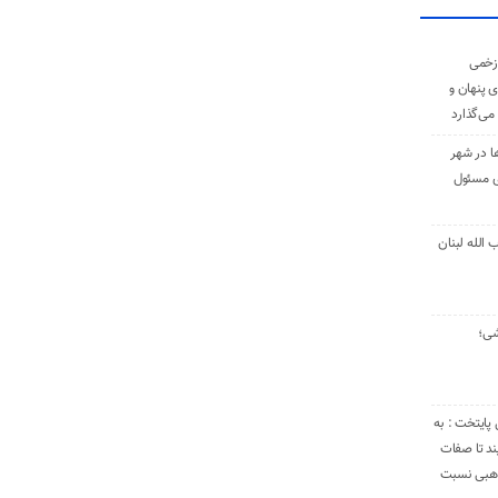
زخمی
ی پنهان و
 می‌گذارد
ا در شهر
ی مسئول
الله لبنان
شی؛
 پایتخت : به
د تا صفات
مذهبی نسبت