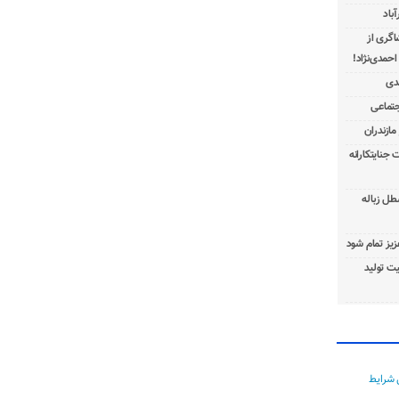
باد
شاگری از
 جنایتکارانه
طل زباله
عزیز تمام شود
ت تولید
 شرایط