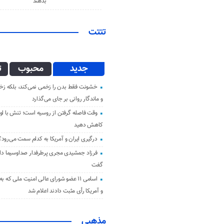
بدهند
تتتت
جدید
محبوب
ت
خشونت فقط بدن را زخمی نمی‌کند، بلکه زخم
و ماندگار روانی بر جای می‌گذارد
وقت فاصله گرفتن از روسیه است؛ تنش با اوک
کاهش دهید
درگیری ایران و آمریکا به کدام سمت می‌رود؟
فرزاد جمشیدی مجری پرطرفدار صداوسیما دار 
گفت
اسامی ۱۱ عضو شورای عالی امنیت ملی که ب
و آمریکا رأی مثبت دادند اعلام شد
مذهبی