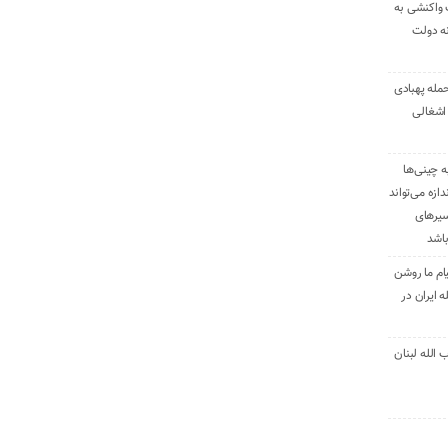
 واکنشی به
نه دولت
حمله پهبادی
اشغالی
ه چینی‌ها
دازه می‌تواند
سیرهای
باشد
ام ما روشن
 ایران در
الله لبنان