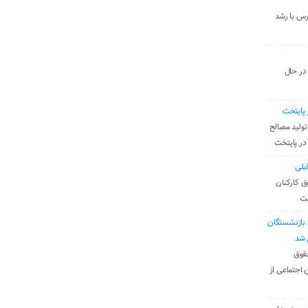
رس با رشد
 در حال
 پایتخت
تولید مصالح
 در پایتخت
بلی
ق کارکنان
ست
بازنشستگان
 شد
قوق
 اجتماعی از