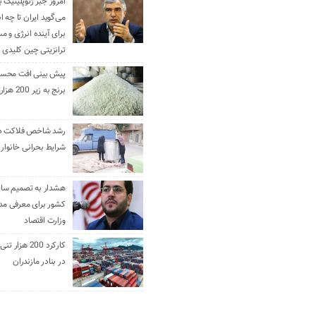
امروز جبر ژئوپلیتیک ب
می‌گوید ایران تا چه ان
برای آینده انرژی و م
ترانزیتی چین کلیدی 
پیش بینی افت محس
برنج به زیر 200 هزارتومان
رشد شاخص فلاکت در 
شرایط بحرانی خانوار ا
هشدار به تصمیم ساز
کشور برای معرفی مدن
وزارت اقتصاد
کارکرد 200 هزا
در بنادر مازندران