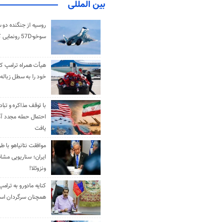
بین المللی
روسیه از جنگنده دو 
سوخو-57D رونمایی کرد
هیأت همراه ترامپ کل
خود را به سطل زباله 
با توقف مذاکره و تباد
احتمال حمله مجدد آم
یافت
موافقت نتانیاهو با ط
ایران؛ سناریویی مشا
ونزوئلا!
کنایه مادورو به ترامپ
همچنان سرگردان ا