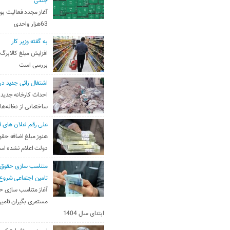
جنگی
آغاز مجدد فعالیت بو
63هزار واحدی
به گفته وزیر کار
افزایش مبلغ کالابرگ
بررسی است
اشتغال زائی جدید در
احداث کارخانه جدید 
ساختمانی از نخاله‌ها
علی رقم اعلان های ق
هنوز مبلغ اضافه حقو
دولت اعلام نشده ا
متناسب سازی حقوق 
تامین اجتماعی شروع
آغاز متناسب سازی ح
مستمری بگیران تامین
ابتدای سال 1404