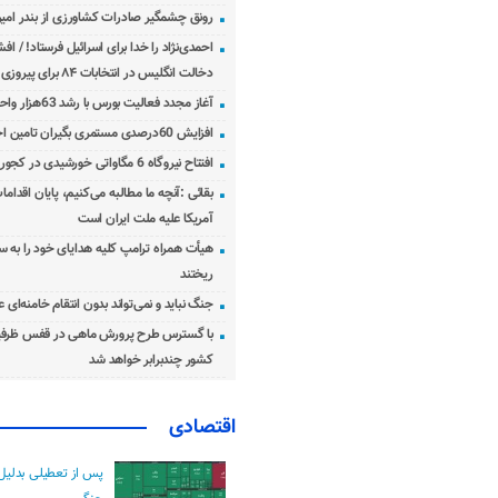
رونق چشمگیر صادرات کشاورزی از بندر امیرآ
احمدی‌نژاد را خدا برای اسرائیل فرستاد! / اف
دخالت انگلیس در انتخابات ۸۴ برای پیروزی احمدی‌نژاد!
آغاز مجدد فعالیت بورس با رشد 63هزار واحدی
افزایش 60درصدی مستمری بگیران تامین اجتماعی
افتتاح نیروگاه 6 مگاواتی خورشیدی در کجور مازندران
بقائی :آنچه ما مطالبه می‌کنیم، پایان اقدامات
آمریکا علیه ملت ایران است
هیأت همراه ترامپ کلیه هدایای خود را به س
ریختند
جنگ نباید و نمی‌تواند بدون انتقام خامنه‌ای 
با گسترس طرح پرورش ماهی در قفس ظرفی
کشور چندبرابر خواهد شد
اقتصادی
پس از تعطیلی بدلیل