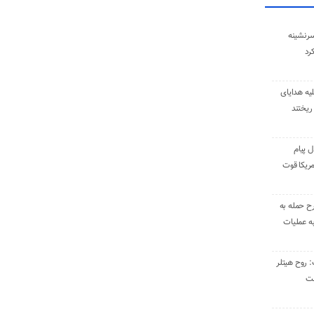
سرنشینه
یه هدایای
ریختند
ل پیام
ریکا قوت
رح حمله به
به عملیات
: روح هیتلر
ست