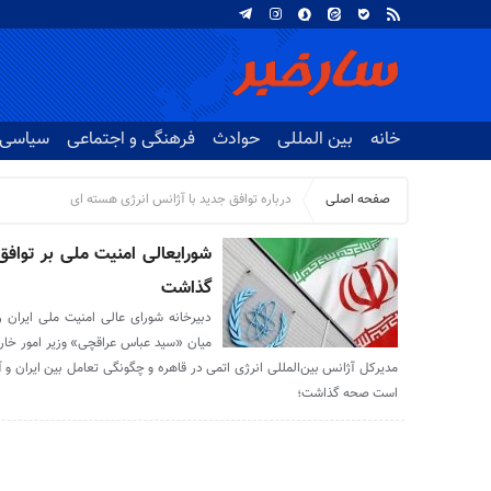
خانه
بین المللی
حوادث
فرهنگی و اجتماعی
سیاسی
صفحه اصلی
درباره توافق جدید با آژانس انرژی هسته ای
شورایعالی امنیت ملی بر تواف
گذاشت
دبیرخانه شورای عالی امنیت ملی ایران رو
میان «سید عباس عراقچی» وزیر امور خار
مدیرکل آژانس بین‌المللی انرژی اتمی در قاهره و چگونگی تعامل بین ایران و 
است صحه گذاشت؛