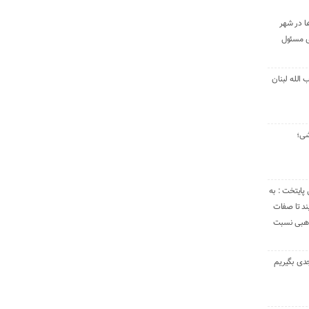
ا در شهر
ی مسئول
الله لبنان
شی؛
 پایتخت : به
د تا صفات
مذهبی نسبت
دی بگیریم