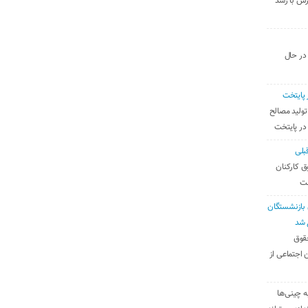
رس با رشد
 در حال
 پایتخت
تولید مصالح
 در پایتخت
بلی
ق کارکنان
ست
بازنشستگان
 شد
قوق
 اجتماعی از
ه چینی‌ها