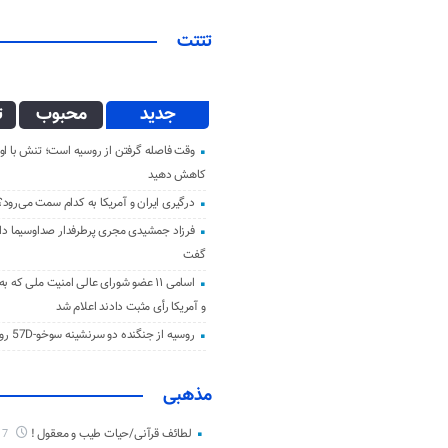
تتتت
جدید
محبوب
ت
وقت فاصله گرفتن از روسیه است؛ تنش با اوک
کاهش دهید
درگیری ایران و آمریکا به کدام سمت می‌رود؟
فرزاد جمشیدی مجری پرطرفدار صداوسیما دار 
گفت
اسامی ۱۱ عضو شورای عالی امنیت ملی که ب
و آمریکا رأی مثبت دادند اعلام شد
روسیه از جنگنده دو سرنشینه سوخو-57D رونمایی کرد
مذهبی
لطائف قرآنی/حیات طیب و معقول !
7 ماه