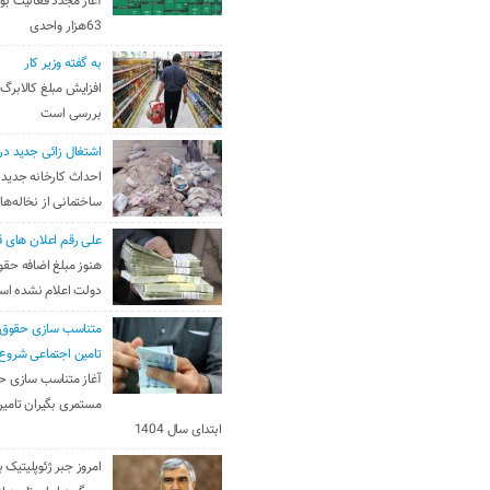
آغاز مجدد فعالیت بو
63هزار واحدی
به گفته وزیر کار
افزایش مبلغ کالابرگ
بررسی است
اشتغال زائی جدید در
احداث کارخانه جدید 
ساختمانی از نخاله‌ها
علی رقم اعلان های ق
هنوز مبلغ اضافه حقو
دولت اعلام نشده ا
متناسب سازی حقوق 
تامین اجتماعی شروع
آغاز متناسب سازی ح
مستمری بگیران تامین
ابتدای سال 1404
امروز جبر ژئوپلیتیک ب