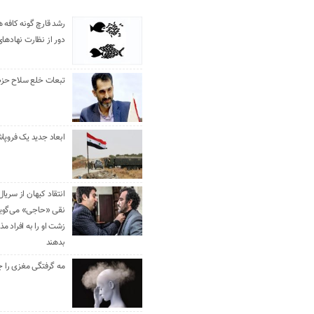
رشد قارچ گونه کافه ه
دور از نظارت نهادها
تبعات خلع سلاح حزب 
ابعاد جدید یک فروپا
انتقاد کیهان از سریال
نقی «حاجی» می‌گوین
زشت او را به افراد 
بدهند
مه گرفتگی مغزی را ج