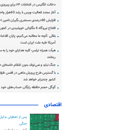
دخالت انگلیس در انتخابات ۸۴ برای پیروزی احمدی‌نژاد!
آغاز مجدد فعالیت بورس با رشد 63هزار واحدی
افزایش 60درصدی مستمری بگیران تامین اجتماعی
افتتاح نیروگاه 6 مگاواتی خورشیدی در کجور مازندران
بقائی :آنچه ما مطالبه می‌کنیم، پایان اقدامات
آمریکا علیه ملت ایران است
هیأت همراه ترامپ کلیه هدایای خود را به س
ریختند
جنگ نباید و نمی‌تواند بدون انتقام خامنه‌ای 
با گسترس طرح پرورش ماهی در قفس ظرفی
کشور چندبرابر خواهد شد
گوگل حجم حافظه رایگان حساب‌های خود ر
اقتصادی
پس از تعطیلی بدلیل
جنگی