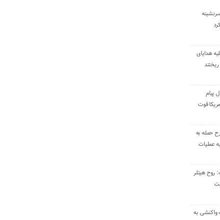
سرنشینه
یه هدایای
ریختند
ل پیام
ریکا قوت
رح حمله به
به عملیات
: روح هیتلر
ست
 واکنشی به