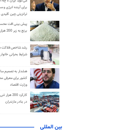
می‌گوید ایران تا چه ان
برای آینده انرژی و م
ترانزیتی چین کلیدی 
پیش بینی افت محس
برنج به زیر 200 هزارتومان
رشد شاخص فلاکت در 
شرایط بحرانی خانوار ا
هشدار به تصمیم ساز
کشور برای معرفی مدن
وزارت اقتصاد
کارکرد 200 هزا
در بنادر مازندران
بین المللی