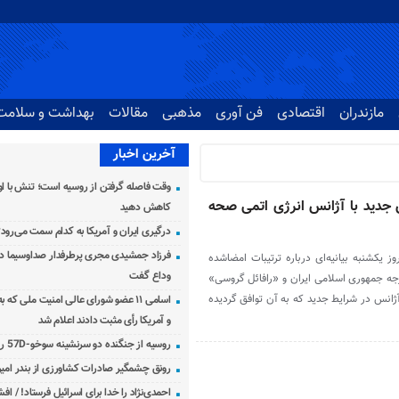
مازندران
اقتصادی
فن آوری
مذهبی
مقالات
بهداشت و سلامت
آخرین اخبار
وقت فاصله گرفتن از روسیه است؛ تنش با اوک
ق جدید با آژانس انرژی اتمی صحه
کاهش دهید
درگیری ایران و آمریکا به کدام سمت می‌رود
فرزاد جمشیدی مجری پرطرفدار صداوسیما دار
ز یکشنبه بیانیه‌ای درباره ترتیبات امضاشده
وداع گفت
جه جمهوری اسلامی ایران و «رافائل گروسی»
آژانس در شرایط جدید که به آن توافق گردیده
اسامی ۱۱ عضو شورای عالی امنیت ملی که 
و آمریکا رأی مثبت دادند اعلام شد
روسیه از جنگنده دو سرنشینه سوخو-57D رونمایی کرد
رونق چشمگیر صادرات کشاورزی از بندر امیرآ
احمدی‌نژاد را خدا برای اسرائیل فرستاد! / اف