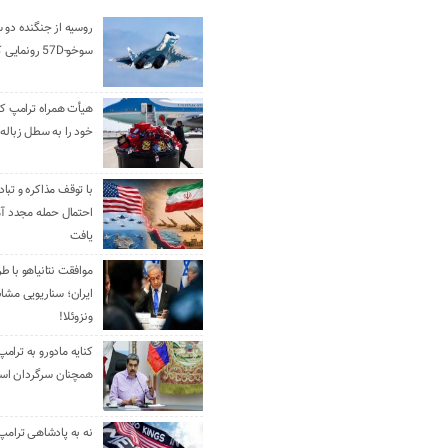
روسیه از جنگنده دو 
سوخو-57D رونمایی کرد
هیأت همراه ترامپ کل
خود را به سطل زباله 
با توقف مذاکره و تباد
احتمال حمله مجدد آم
یافت
موافقت نتانیاهو با ط
ایران؛ سناریویی مشا
ونزوئلا!
کنایه مادورو به ترامپ
همچنان سرگردان ا
نه به پادشاهی ترامپ