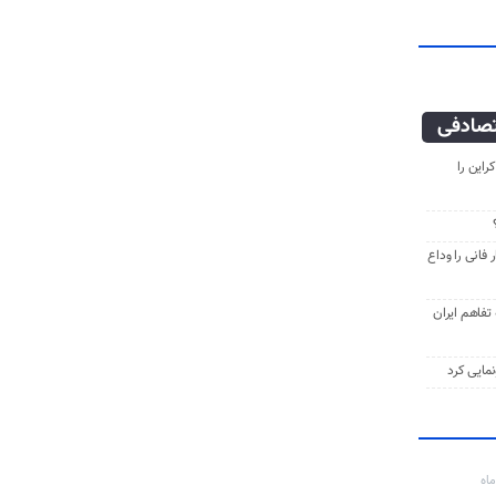
صادفی
راین را
فانی را وداع
ه تفاهم ایران