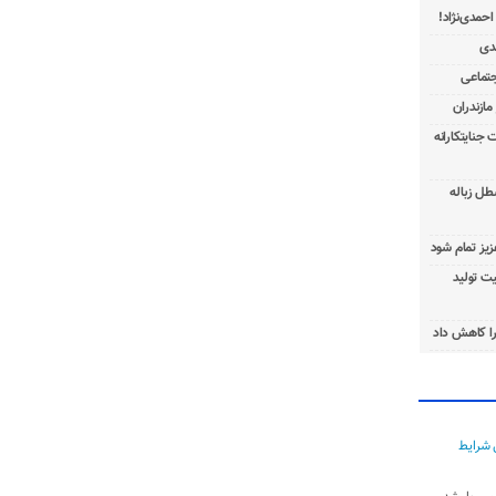
 جنایتکارانه
طل زباله
عزیز تمام شود
ت تولید
ا کاهش داد
 شرایط