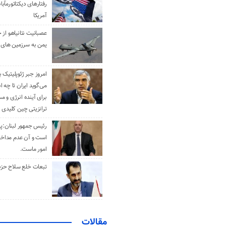
رفتارهای دیکتاتورمآبا
آمریکا
عصبانیت نتانیاهو از 
یمن به سرزمین های 
امروز جبر ژئوپلیتیک ب
می‌گوید ایران تا چه ان
برای آینده انرژی و م
ترانزیتی چین کلیدی 
رئیس جمهور لبنان:پی
است و آن عدم مداخله
امور ماست.
تبعات خلع سلاح حزب 
مقالات