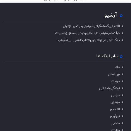
آرشیو
افتتاح نیروگاه 6 مگاواتی خورشیدی در کجور مازندران
هیأت همراه ترامپ کلیه هدایای خود را به سطل زباله ریختند
جنگ نباید و نمی‌تواند بدون انتقام خامنه‌ای عزیز تمام شود
سایر لینک ها
خانه
بین المللی
حوادث
فرهنگی و اجتماعی
سیاسی
مازندران
اقتصادی
فن آوری
مذهبی
مقالات