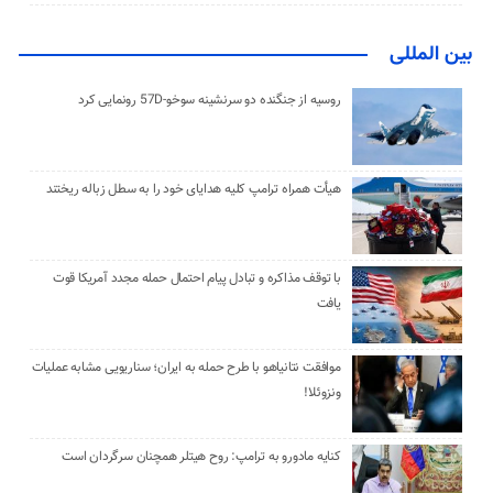
بین المللی
روسیه از جنگنده دو سرنشینه سوخو-57D رونمایی کرد
هیأت همراه ترامپ کلیه هدایای خود را به سطل زباله ریختند
با توقف مذاکره و تبادل پیام احتمال حمله مجدد آمریکا قوت
یافت
موافقت نتانیاهو با طرح حمله به ایران؛ سناریویی مشابه عملیات
ونزوئلا!
کنایه مادورو به ترامپ: روح هیتلر همچنان سرگردان است