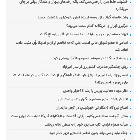
خشونت فقط بدن را زخمی نمی‌کند، بلکه زخم‌های پنهان و ماندگار روانی بر جای
می‌گذارد
وقت فاصله گرفتن از روسیه است؛ تنش با اوکراین را کاهش دهید
درگیری ایران و آمریکا به کدام سمت می‌رود؟
فرزاد جمشیدی مجری پرطرفدار صداوسیما دار فانی را وداع گفت
اسامی ۱۱ عضو شورای عالی امنیت ملی که به تفاهم ایران و آمریکا رأی مثبت دادند
اعلام شد
روسیه از جنگنده دو سرنشینه سوخو-57D رونمایی کرد
رونق چشمگیر صادرات کشاورزی از بندر امیرآباد
احمدی‌نژاد را خدا برای اسرائیل فرستاد! / افشاگری از دخالت انگلیس در انتخابات ۸۴
برای پیروزی احمدی‌نژاد!
آغاز مجدد فعالیت بورس با رشد 63هزار واحدی
افزایش 60درصدی مستمری بگیران تامین اجتماعی
افتتاح نیروگاه 6 مگاواتی خورشیدی در کجور مازندران
بقائی :آنچه ما مطالبه می‌کنیم، پایان اقدامات جنایتکارانه آمریکا علیه ملت ایران است
هیأت همراه ترامپ کلیه هدایای خود را به سطل زباله ریختند
جنگ نباید و نمی‌تواند بدون انتقام خامنه‌ای عزیز تمام شود