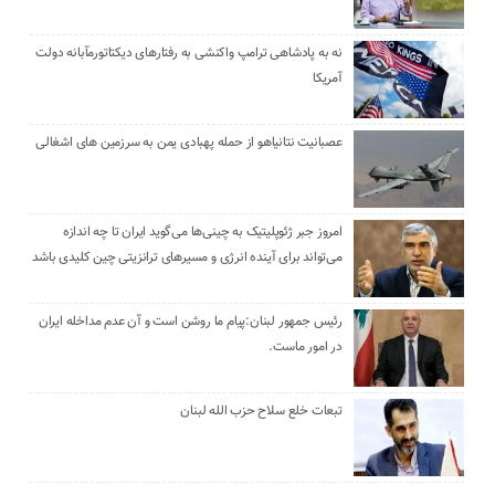
نه به پادشاهی ترامپ واکنشی به رفتارهای دیکتاتورمآبانه دولت
آمریکا
عصبانیت نتانیاهو از حمله پهبادی یمن به سرزمین های اشغالی
امروز جبر ژئوپلیتیک به چینی‌ها می‌گوید ایران تا چه اندازه
می‌تواند برای آینده انرژی و مسیرهای ترانزیتی چین کلیدی باشد
رئیس جمهور لبنان:پیام ما روشن است و آن عدم مداخله ایران
در امور ماست.
تبعات خلع سلاح حزب الله لبنان