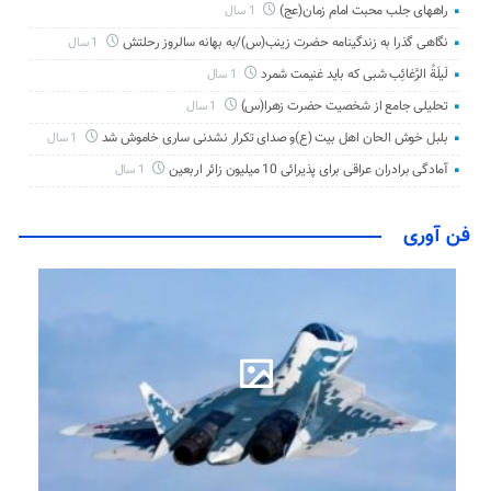
راههای جلب محبت امام زمان(عج)
1 سال
نگاهی گذرا به زندگینامه حضرت زینب(س)/به بهانه سالروز رحلتش
1 سال
لَیلَةُ الرَّغائِب شبی که باید غنیمت شمرد
1 سال
تحلیلی جامع از شخصیت حضرت زهرا(س)
1 سال
بلبل خوش الحان اهل بیت (ع)و صدای تکرار نشدنی ساری خاموش شد
1 سال
آمادگی برادران عراقی برای پذیرائی 10 میلیون زائر اربعین
1 سال
فن آوری