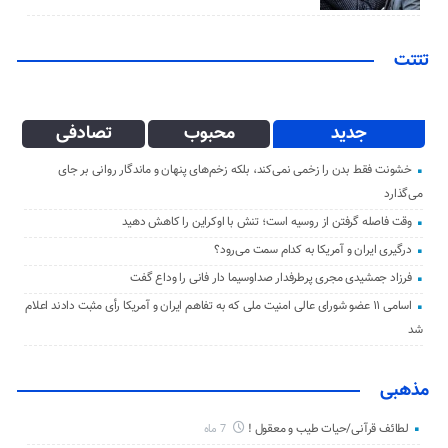
تتتت
جدید
محبوب
تصادفی
خشونت فقط بدن را زخمی نمی‌کند، بلکه زخم‌های پنهان و ماندگار روانی بر جای
می‌گذارد
وقت فاصله گرفتن از روسیه است؛ تنش با اوکراین را کاهش دهید
درگیری ایران و آمریکا به کدام سمت می‌رود؟
فرزاد جمشیدی مجری پرطرفدار صداوسیما دار فانی را وداع گفت
اسامی ۱۱ عضو شورای عالی امنیت ملی که به تفاهم ایران و آمریکا رأی مثبت دادند اعلام
شد
مذهبی
لطائف قرآنی/حیات طیب و معقول !
7 ماه