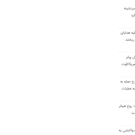
سرنشینه
یه هدایای
ریختند
ل پیام
ریکا قوت
رح حمله به
به عملیات
: روح هیتلر
ست
 واکنشی به