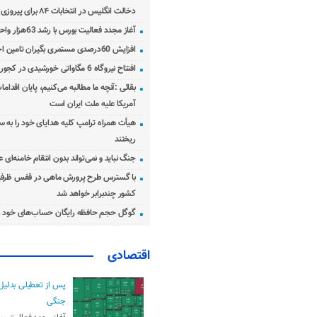
دخالت انگلیس در انتخابات ۸۴ برای پیروزی احمدی‌نژاد!
آغاز مجدد فعالیت بورس با رشد 63هزار واحدی
افزایش 60درصدی مستمری بگیران تامین اجتماعی
افتتاح نیروگاه 6 مگاواتی خورشیدی در کجور مازندران
بقائی :آنچه ما مطالبه می‌کنیم، پایان اقدامات
آمریکا علیه ملت ایران است
هیأت همراه ترامپ کلیه هدایای خود را به س
ریختند
جنگ نباید و نمی‌تواند بدون انتقام خامنه‌ای 
با گسترس طرح پرورش ماهی در قفس ظرفی
کشور چندبرابر خواهد شد
گوگل حجم حافظه رایگان حساب‌های خود ر
اقتصادی
پس از تعطیلی بدلیل
جنگی