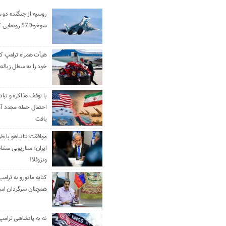
روسیه از جنگنده دو 
سوخو-57D رونمایی کرد
هیأت همراه ترامپ کل
خود را به سطل زباله 
با توقف مذاکره و تباد
احتمال حمله مجدد آم
یافت
موافقت نتانیاهو با ط
ایران؛ سناریویی مشا
ونزوئلا!
کنایه مادورو به ترامپ
همچنان سرگردان ا
نه به پادشاهی ترامپ