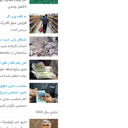
آغاز مجدد فعالیت بو
63هزار واحدی
به گفته وزیر کار
افزایش مبلغ کالابرگ
بررسی است
اشتغال زائی جدید در
احداث کارخانه جدید 
ساختمانی از نخاله‌ها
علی رقم اعلان های ق
هنوز مبلغ اضافه حقو
دولت اعلام نشده ا
متناسب سازی حقوق 
تامین اجتماعی شروع
آغاز متناسب سازی ح
مستمری بگیران تامین
ابتدای سال 1404
امروز جبر ژئوپلیتیک ب