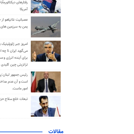
رفتارهای دیکتاتورمآبا
آمریکا
عصبانیت نتانیاهو از 
یمن به سرزمین های 
امروز جبر ژئوپلیتیک ب
می‌گوید ایران تا چه ان
برای آینده انرژی و م
ترانزیتی چین کلیدی 
رئیس جمهور لبنان:پی
است و آن عدم مداخله
امور ماست.
تبعات خلع سلاح حزب 
مقالات