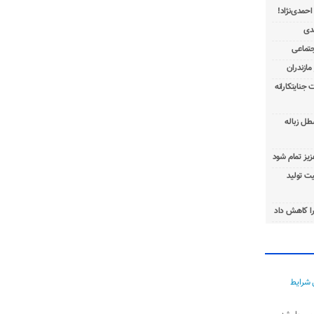
 جنایتکارانه
طل زباله
عزیز تمام شود
ت تولید
ا کاهش داد
 شرایط