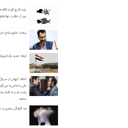
رشد قارچ گونه کافه ه
دور از نظارت نهادها
تبعات خلع سلاح حزب 
ابعاد جدید یک فروپا
انتقاد کیهان از سریال
نقی «حاجی» می‌گوین
زشت او را به افراد 
بدهند
مه گرفتگی مغزی را ج