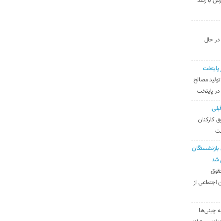
رس با رشد
 در حال
 پایتخت
تولید مصالح
 در پایتخت
بلی
ق کارکنان
ست
بازنشستگان
 شد
قوق
 اجتماعی از
ه چینی‌ها