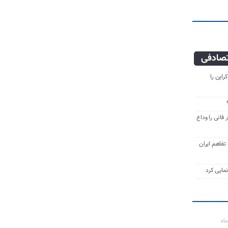
صادفی
راین را
فانی را وداع
ه تفاهم ایران