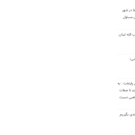
ا در شهر
ی مسئول
الله لبنان
شی؛
 پایتخت : به
د تا صفات
مذهبی نسبت
دی بگیریم