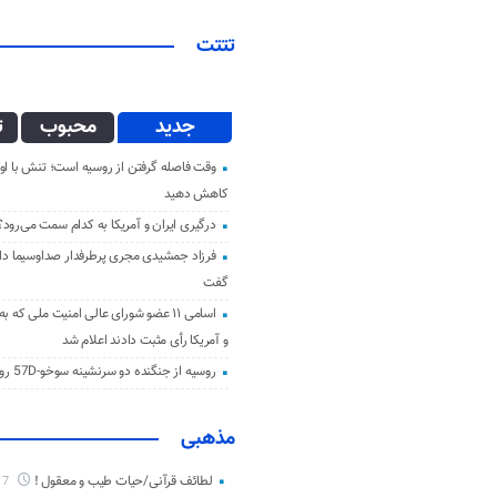
تتتت
جدید
محبوب
ت
وقت فاصله گرفتن از روسیه است؛ تنش با اوک
کاهش دهید
درگیری ایران و آمریکا به کدام سمت می‌رود؟
فرزاد جمشیدی مجری پرطرفدار صداوسیما دار 
گفت
اسامی ۱۱ عضو شورای عالی امنیت ملی که ب
و آمریکا رأی مثبت دادند اعلام شد
روسیه از جنگنده دو سرنشینه سوخو-57D رونمایی کرد
مذهبی
لطائف قرآنی/حیات طیب و معقول !
7 ماه