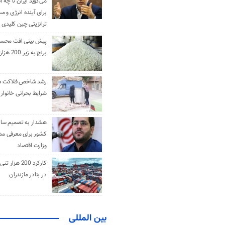
می‌گوید ایران تا چه ان
برای آینده انرژی و م
ترانزیتی چین کلیدی 
پیش بینی افت محس
برنج به زیر 200 هزارتومان
رشد شاخص فلاکت در 
شرایط بحرانی خانوار ا
هشدار به تصمیم ساز
کشور برای معرفی مدن
وزارت اقتصاد
کارکرد 200 هزا
در بنادر مازندران
بین المللی