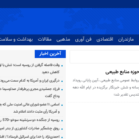
مازندران
اقتصادی
فن آوری
مذهبی
مقالات
بهداشت و سلامت
آخرین اخبار
وقت فاصله گرفتن از روسیه است؛ تنش با اوک
 حوزه منابع طبیعی
کاهش دهید
ابط عمومی منابع طبیعی ،آیین پایانی رویداد
درگیری ایران و آمریکا به کدام سمت می‌رود
انه و شش خبرنگار برگزیده در ایام الله دهه
فرزاد جمشیدی مجری پرطرفدار صداوسیما دار
 تندیس تقدیر شد؛
وداع گفت
اسامی ۱۱ عضو شورای عالی امنیت ملی که 
و آمریکا رأی مثبت دادند اعلام شد
روسیه از جنگنده دو سرنشینه سوخو-57D رونمایی کرد
رونق چشمگیر صادرات کشاورزی از بندر امیرآ
احمدی‌نژاد را خدا برای اسرائیل فرستاد! / اف