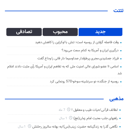
تتتت
جدید
محبوب
تصادفی
وقت فاصله گرفتن از روسیه است؛ تنش با اوکراین را کاهش دهید
درگیری ایران و آمریکا به کدام سمت می‌رود؟
فرزاد جمشیدی مجری پرطرفدار صداوسیما دار فانی را وداع گفت
اسامی ۱۱ عضو شورای عالی امنیت ملی که به تفاهم ایران و آمریکا رأی مثبت دادند اعلام
شد
روسیه از جنگنده دو سرنشینه سوخو-57D رونمایی کرد
مذهبی
لطائف قرآنی/حیات طیب و معقول !
7 ماه
راههای جلب محبت امام زمان(عج)
1 سال
نگاهی گذرا به زندگینامه حضرت زینب(س)/به بهانه سالروز رحلتش
1 سال