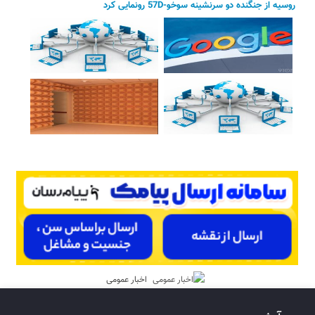
روسیه از جنگنده دو سرنشینه سوخو-57D رونمایی کرد
اخبار عمومی