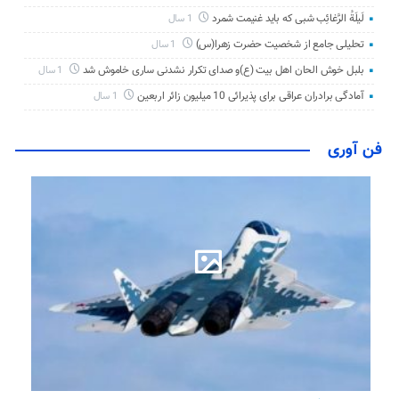
لَیلَةُ الرَّغائِب شبی که باید غنیمت شمرد
1 سال
تحلیلی جامع از شخصیت حضرت زهرا(س)
1 سال
بلبل خوش الحان اهل بیت (ع)و صدای تکرار نشدنی ساری خاموش شد
1 سال
آمادگی برادران عراقی برای پذیرائی 10 میلیون زائر اربعین
1 سال
فن آوری