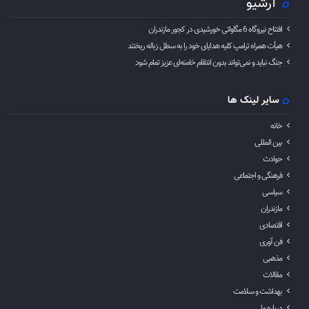
آرشیو
افتتاح نیروگاه 6 مگاواتی خورشیدی در کجور مازندران
هیأت همراه ترامپ کلیه هدایای خود را به سطل زباله ریختند
جنگ نباید و نمی‌تواند بدون انتقام خامنه‌ای عزیز تمام شود
سایر لینک ها
خانه
بین المللی
حوادث
فرهنگی و اجتماعی
سیاسی
مازندران
اقتصادی
فن آوری
مذهبی
مقالات
بهداشت و سلامت
درباره ما