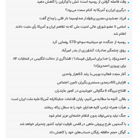
وقت فاصله گرفتن از روسیه است؛ تنش با اوکراین را کاهش دهید
درگیری ایران و آمریکا به کدام سمت می‌رود؟
فرزاد جمشیدی مجری پرطرفدار صداوسیما دار فانی را وداع گفت
اسامی ۱۱ عضو شورای عالی امنیت ملی که به تفاهم ایران و آمریکا رأی مثبت دادند
اعلام شد
روسیه از جنگنده دو سرنشینه سوخو-57D رونمایی کرد
رونق چشمگیر صادرات کشاورزی از بندر امیرآباد
احمدی‌نژاد را خدا برای اسرائیل فرستاد! / افشاگری از دخالت انگلیس در انتخابات ۸۴
برای پیروزی احمدی‌نژاد!
آغاز مجدد فعالیت بورس با رشد 63هزار واحدی
افزایش 60درصدی مستمری بگیران تامین اجتماعی
افتتاح نیروگاه 6 مگاواتی خورشیدی در کجور مازندران
بقائی :آنچه ما مطالبه می‌کنیم، پایان اقدامات جنایتکارانه آمریکا علیه ملت ایران است
هیأت همراه ترامپ کلیه هدایای خود را به سطل زباله ریختند
جنگ نباید و نمی‌تواند بدون انتقام خامنه‌ای عزیز تمام شود
با گسترس طرح پرورش ماهی در قفس ظرفیت تولید کشور چندبرابر خواهد شد
گوگل حجم حافظه رایگان حساب‌های خود را کاهش داد