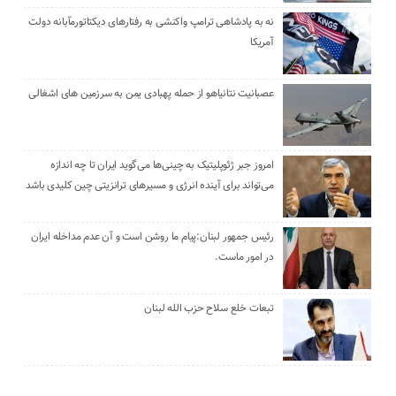
نه به پادشاهی ترامپ واکنشی به رفتارهای دیکتاتورمآبانه دولت
آمریکا
عصبانیت نتانیاهو از حمله پهبادی یمن به سرزمین های اشغالی
امروز جبر ژئوپلیتیک به چینی‌ها می‌گوید ایران تا چه اندازه
می‌تواند برای آینده انرژی و مسیرهای ترانزیتی چین کلیدی باشد
رئیس جمهور لبنان:پیام ما روشن است و آن عدم مداخله ایران
در امور ماست.
تبعات خلع سلاح حزب الله لبنان