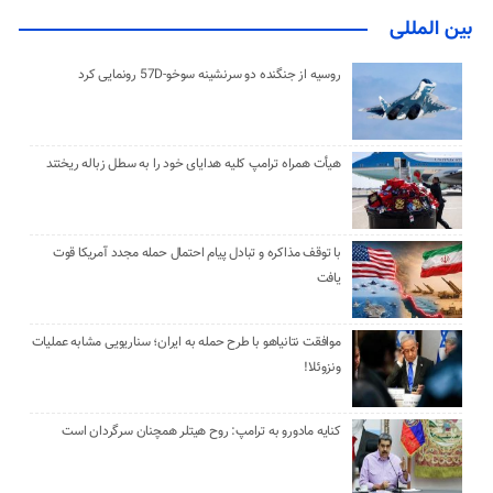
بین المللی
روسیه از جنگنده دو سرنشینه سوخو-57D رونمایی کرد
هیأت همراه ترامپ کلیه هدایای خود را به سطل زباله ریختند
با توقف مذاکره و تبادل پیام احتمال حمله مجدد آمریکا قوت
یافت
موافقت نتانیاهو با طرح حمله به ایران؛ سناریویی مشابه عملیات
ونزوئلا!
کنایه مادورو به ترامپ: روح هیتلر همچنان سرگردان است