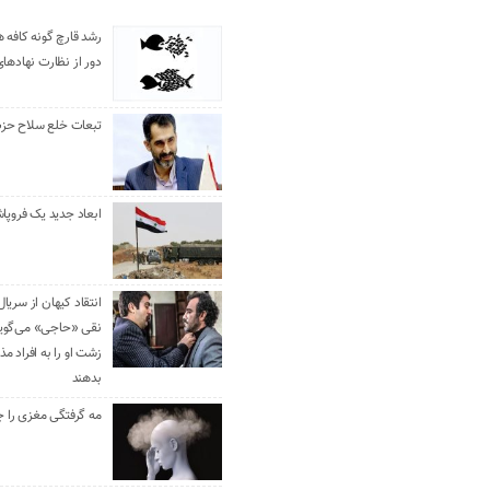
رشد قارچ گونه کافه ه
دور از نظارت نهادها
تبعات خلع سلاح حزب 
ابعاد جدید یک فروپا
انتقاد کیهان از سریال
نقی «حاجی» می‌گوین
زشت او را به افراد 
بدهند
مه گرفتگی مغزی را ج