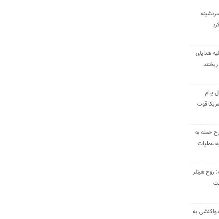
سرنشینه
یه هدایای
ریختند
ل پیام
ریکا قوت
رح حمله به
به عملیات
: روح هیتلر
ست
 واکنشی به