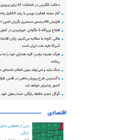
دخالت انگلیس در انتخابات ۸۴ برای پیروزی احمدی‌نژاد!
آغاز مجدد فعالیت بورس با رشد 63هزار واحدی
افزایش 60درصدی مستمری بگیران تامین اجتماعی
افتتاح نیروگاه 6 مگاواتی خورشیدی در کجور مازندران
بقائی :آنچه ما مطالبه می‌کنیم، پایان اقدامات
آمریکا علیه ملت ایران است
هیأت همراه ترامپ کلیه هدایای خود را به س
ریختند
جنگ نباید و نمی‌تواند بدون انتقام خامنه‌ای 
با گسترس طرح پرورش ماهی در قفس ظرفی
کشور چندبرابر خواهد شد
گوگل حجم حافظه رایگان حساب‌های خود ر
اقتصادی
پس از تعطیلی بدلیل
جنگی