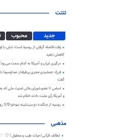
تتتت
جدید
محبوب
ت
وقت فاصله گرفتن از روسیه است؛ تنش با اوک
کاهش دهید
درگیری ایران و آمریکا به کدام سمت می‌رود؟
فرزاد جمشیدی مجری پرطرفدار صداوسیما دار 
گفت
اسامی ۱۱ عضو شورای عالی امنیت ملی که ب
و آمریکا رأی مثبت دادند اعلام شد
روسیه از جنگنده دو سرنشینه سوخو-57D رونمایی کرد
مذهبی
لطائف قرآنی/حیات طیب و معقول !
7 ماه