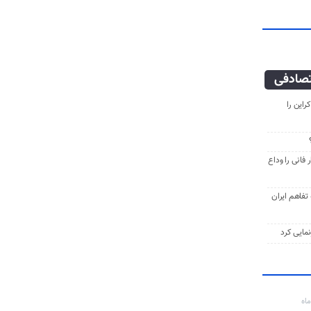
صادفی
راین را
فانی را وداع
ه تفاهم ایران