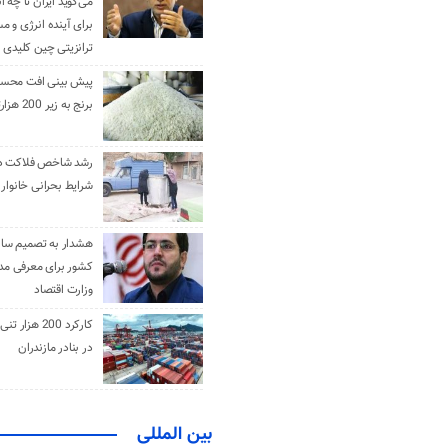
می‌گوید ایران تا چه ان
برای آینده انرژی و م
ترانزیتی چین کلیدی 
پیش بینی افت محس
برنج به زیر 200 هزارتومان
رشد شاخص فلاکت در 
شرایط بحرانی خانوار ا
هشدار به تصمیم ساز
کشور برای معرفی مدن
وزارت اقتصاد
کارکرد 200 هزا
در بنادر مازندران
بین المللی