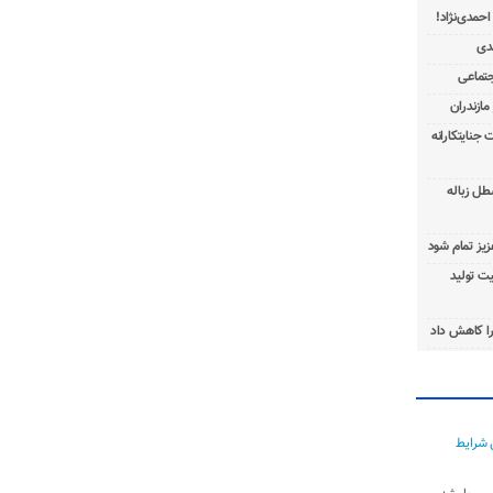
 جنایتکارانه
طل زباله
عزیز تمام شود
ت تولید
ا کاهش داد
 شرایط