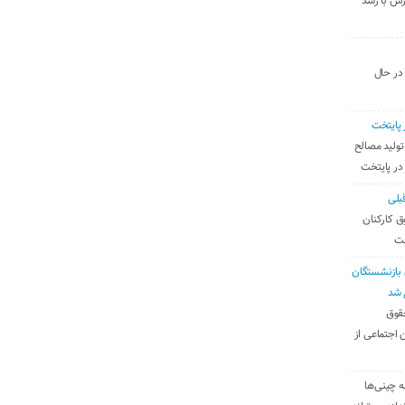
رس با رشد
 در حال
 پایتخت
تولید مصالح
 در پایتخت
بلی
ق کارکنان
ست
بازنشستگان
 شد
قوق
 اجتماعی از
ه چینی‌ها