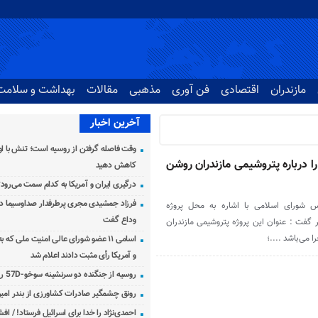
مازندران
اقتصادی
فن آوری
مذهبی
مقالات
بهداشت و سلامت
آخرین اخبار
وقت فاصله گرفتن از روسیه است؛ تنش با اوک
 درباره پتروشیمی مازندران روشن
کاهش دهید
درگیری ایران و آمریکا به کدام سمت می‌رود
فرزاد جمشیدی مجری پرطرفدار صداوسیما دار
 شورای اسلامی با اشاره به محل پروژه
وداع گفت
 گفت : عنوان این پروژه پتروشیمی مازندران
 می‌باشد ....؛
اسامی ۱۱ عضو شورای عالی امنیت ملی که 
و آمریکا رأی مثبت دادند اعلام شد
روسیه از جنگنده دو سرنشینه سوخو-57D رونمایی کرد
رونق چشمگیر صادرات کشاورزی از بندر امیرآ
احمدی‌نژاد را خدا برای اسرائیل فرستاد! / اف