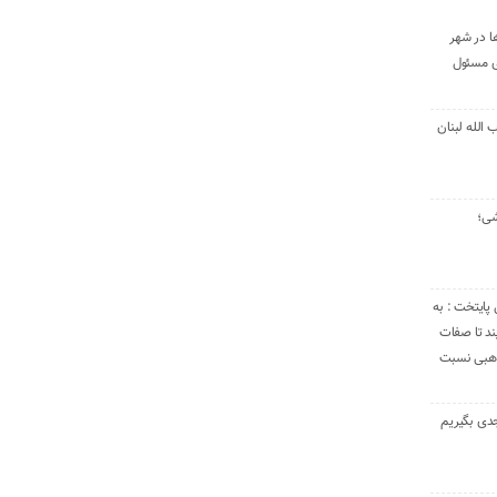
ا در شهر
ی مسئول
الله لبنان
شی؛
 پایتخت : به
د تا صفات
مذهبی نسبت
دی بگیریم