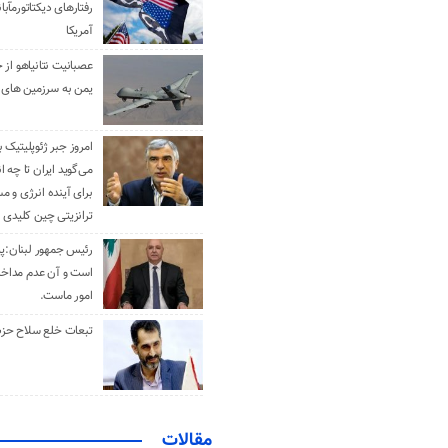
رفتارهای دیکتاتورمآبا
آمریکا
عصبانیت نتانیاهو از 
یمن به سرزمین های 
امروز جبر ژئوپلیتیک ب
می‌گوید ایران تا چه ان
برای آینده انرژی و م
ترانزیتی چین کلیدی 
رئیس جمهور لبنان:پی
است و آن عدم مداخله
امور ماست.
تبعات خلع سلاح حزب 
مقالات