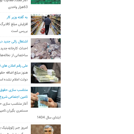
آغاز مجدد فعالیت بو
63هزار واحدی
به گفته وزیر کار
افزایش مبلغ کالابرگ
بررسی است
اشتغال زائی جدید در
احداث کارخانه جدید 
ساختمانی از نخاله‌ها
علی رقم اعلان های ق
هنوز مبلغ اضافه حقو
دولت اعلام نشده ا
متناسب سازی حقوق 
تامین اجتماعی شروع
آغاز متناسب سازی ح
مستمری بگیران تامین
ابتدای سال 1404
امروز جبر ژئوپلیتیک ب