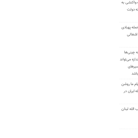
 واکنشی به
نه دولت
حمله پهبادی
اشغالی
ه چینی‌ها
دازه می‌تواند
سیرهای
باشد
ام ما روشن
 ایران در
الله لبنان