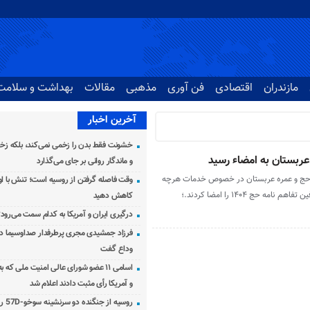
مازندران
اقتصادی
فن آوری
مذهبی
مقالات
بهداشت و سلامت
آخرین اخبار
خشونت فقط بدن را زخمی نمی‌کند، بلکه زخم
و ماندگار روانی بر جای می‌گذارد
 حج و عمره عربستان در خصوص خدمات هرچه
وقت فاصله گرفتن از روسیه است؛ تنش با اوک
ه حج ۱۴۰۴ را امضا کردند.؛
کاهش دهید
درگیری ایران و آمریکا به کدام سمت می‌رود
فرزاد جمشیدی مجری پرطرفدار صداوسیما دار
وداع گفت
اسامی ۱۱ عضو شورای عالی امنیت ملی که 
و آمریکا رأی مثبت دادند اعلام شد
روسیه از جنگنده دو سرنشینه سوخو-57D رونمایی کرد