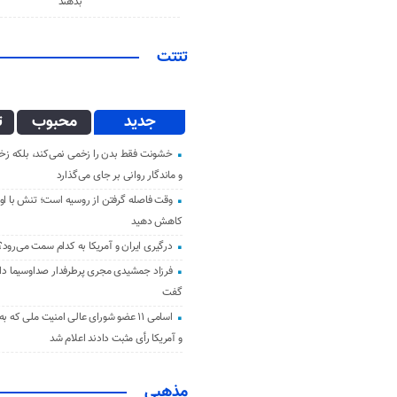
بدهند
تتتت
جدید
محبوب
ت
خشونت فقط بدن را زخمی نمی‌کند، بلکه زخم
و ماندگار روانی بر جای می‌گذارد
وقت فاصله گرفتن از روسیه است؛ تنش با اوک
کاهش دهید
درگیری ایران و آمریکا به کدام سمت می‌رود؟
فرزاد جمشیدی مجری پرطرفدار صداوسیما دار 
گفت
اسامی ۱۱ عضو شورای عالی امنیت ملی که ب
و آمریکا رأی مثبت دادند اعلام شد
مذهبی