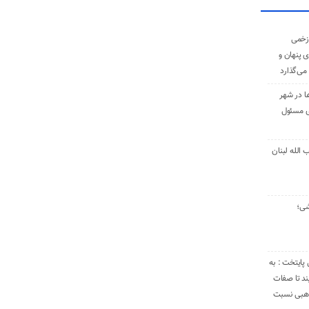
زخمی
ی پنهان و
 می‌گذارد
ا در شهر
ی مسئول
الله لبنان
شی؛
 پایتخت : به
د تا صفات
مذهبی نسبت