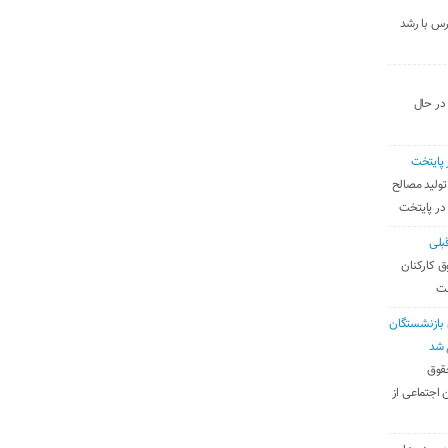
رس با رشد
 در حال
 پایتخت
تولید مصالح
 در پایتخت
بلی
ق کارکنان
ست
بازنشستگان
 شد
قوق
 اجتماعی از