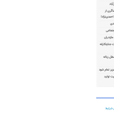
باد
شاگری از
 جنایتکارانه
طل زباله
عزیز تمام شود
ت تولید
 شرایط