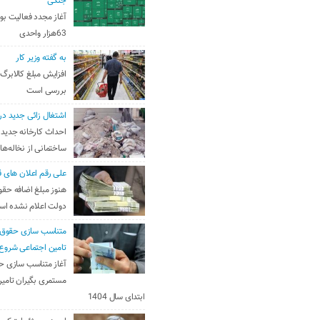
جنگی
آغاز مجدد فعالیت بو
63هزار واحدی
به گفته وزیر کار
افزایش مبلغ کالابرگ
بررسی است
اشتغال زائی جدید در
احداث کارخانه جدید 
ساختمانی از نخاله‌ها
علی رقم اعلان های ق
هنوز مبلغ اضافه حقو
دولت اعلام نشده ا
متناسب سازی حقوق 
تامین اجتماعی شروع
آغاز متناسب سازی ح
مستمری بگیران تامین
ابتدای سال 1404