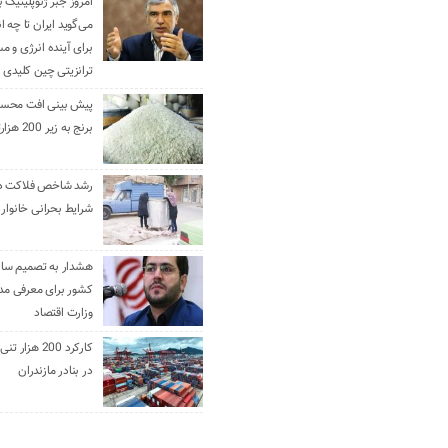
امروز جبر ژئوپلیتیک ب
می‌گوید ایران تا چه ان
برای آینده انرژی و م
ترانزیتی چین کلیدی 
پیش بینی افت محس
برنج به زیر 200 هزارتومان
رشد شاخص فلاکت در 
شرایط بحرانی خانوار ا
هشدار به تصمیم ساز
کشور برای معرفی مدن
وزارت اقتصاد
کارکرد 200 هزا
در بنادر مازندران