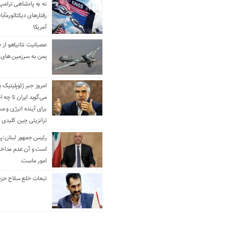
نه به پادشاهی ترامپ
رفتارهای دیکتاتورمآبا
آمریکا
عصبانیت نتانیاهو از 
یمن به سرزمین های 
امروز جبر ژئوپلیتیک ب
می‌گوید ایران تا چه ان
برای آینده انرژی و م
ترانزیتی چین کلیدی 
رئیس جمهور لبنان:پی
است و آن عدم مداخله
امور ماست.
تبعات خلع سلاح حزب 