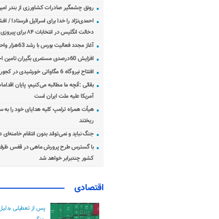
رونق چشمگیر صادرات کشاورزی از بندر امیرآ
احمدی‌نژاد را خدا برای اسرائیل فرستاد! / اف
دخالت انگلیس در انتخابات ۸۴ برای پیروزی احمدی‌نژاد!
آغاز مجدد فعالیت بورس با رشد 63هزار واحدی
افزایش 60درصدی مستمری بگیران تامین اجتماعی
افتتاح نیروگاه 6 مگاواتی خورشیدی در کجور مازندران
بقائی :آنچه ما مطالبه می‌کنیم، پایان اقدامات
آمریکا علیه ملت ایران است
هیأت همراه ترامپ کلیه هدایای خود را به س
ریختند
جنگ نباید و نمی‌تواند بدون انتقام خامنه‌ای 
با گسترس طرح پرورش ماهی در قفس ظرفی
کشور چندبرابر خواهد شد
اقتصادی
پس از تعطیلی بدلیل