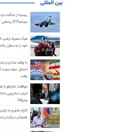
بین المللی
روسیه از جنگنده دو 
سوخو-57D رونمایی کرد
هیأت همراه ترامپ کل
خود را به سطل زباله 
با توقف مذاکره و تباد
احتمال حمله مجدد آم
یافت
موافقت نتانیاهو با ط
ایران؛ سناریویی مشا
ونزوئلا!
کنایه مادورو به ترامپ
همچنان سرگردان ا