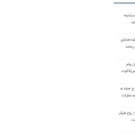
سرنشینه
یه هدایای
ریختند
ل پیام
ریکا قوت
رح حمله به
به عملیات
: روح هیتلر
ست