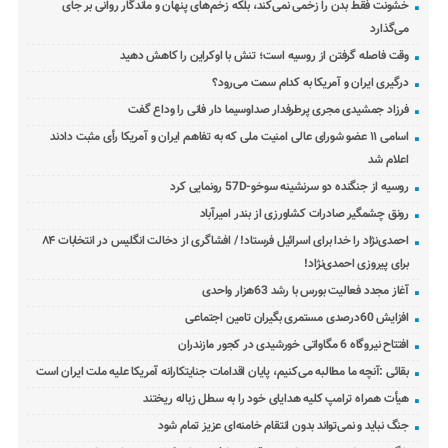
خشونت فقط بدن را زخمی نمی‌کند، بلکه زخم‌های پنهان و ماندگار روانی بر جای
می‌گذارد
وقت فاصله گرفتن از روسیه است؛ تنش با اوکراین را کاهش دهید
درگیری ایران و آمریکا به کدام سمت می‌رود؟
فرزاد جمشیدی مجری پرطرفدار صداوسیما دار فانی را وداع گفت
اسامی ۱۱ عضو شورای عالی امنیت ملی که به تفاهم ایران و آمریکا رأی مثبت دادند
اعلام شد
روسیه از جنگنده دو سرنشینه سوخو-57D رونمایی کرد
رونق چشمگیر صادرات کشاورزی از بندر امیرآباد
احمدی‌نژاد را خدا برای اسرائیل فرستاد! / افشاگری از دخالت انگلیس در انتخابات ۸۴
برای پیروزی احمدی‌نژاد!
آغاز مجدد فعالیت بورس با رشد 63هزار واحدی
افزایش 60درصدی مستمری بگیران تامین اجتماعی
افتتاح نیروگاه 6 مگاواتی خورشیدی در کجور مازندران
بقائی :آنچه ما مطالبه می‌کنیم، پایان اقدامات جنایتکارانه آمریکا علیه ملت ایران است
هیأت همراه ترامپ کلیه هدایای خود را به سطل زباله ریختند
جنگ نباید و نمی‌تواند بدون انتقام خامنه‌ای عزیز تمام شود