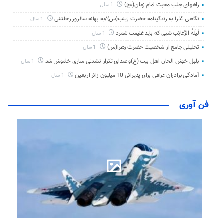
راههای جلب محبت امام زمان(عج)
1 سال
نگاهی گذرا به زندگینامه حضرت زینب(س)/به بهانه سالروز رحلتش
1 سال
لَیلَةُ الرَّغائِب شبی که باید غنیمت شمرد
1 سال
تحلیلی جامع از شخصیت حضرت زهرا(س)
1 سال
بلبل خوش الحان اهل بیت (ع)و صدای تکرار نشدنی ساری خاموش شد
1 سال
آمادگی برادران عراقی برای پذیرائی 10 میلیون زائر اربعین
1 سال
فن آوری