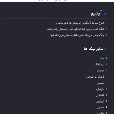
آرشیو
افتتاح نیروگاه 6 مگاواتی خورشیدی در کجور مازندران
هیأت همراه ترامپ کلیه هدایای خود را به سطل زباله ریختند
جنگ نباید و نمی‌تواند بدون انتقام خامنه‌ای عزیز تمام شود
سایر لینک ها
خانه
بین المللی
حوادث
فرهنگی و اجتماعی
سیاسی
مازندران
اقتصادی
فن آوری
مذهبی
مقالات