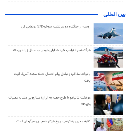
بین المللی
روسیه از جنگنده دو سرنشینه سوخو-57D رونمایی کرد
هیأت همراه ترامپ کلیه هدایای خود را به سطل زباله ریختند
با توقف مذاکره و تبادل پیام احتمال حمله مجدد آمریکا قوت
یافت
موافقت نتانیاهو با طرح حمله به ایران؛ سناریویی مشابه عملیات
ونزوئلا!
کنایه مادورو به ترامپ: روح هیتلر همچنان سرگردان است