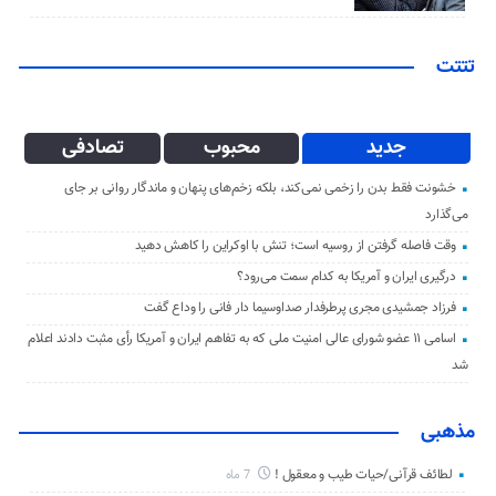
تتتت
جدید
محبوب
تصادفی
خشونت فقط بدن را زخمی نمی‌کند، بلکه زخم‌های پنهان و ماندگار روانی بر جای
می‌گذارد
وقت فاصله گرفتن از روسیه است؛ تنش با اوکراین را کاهش دهید
درگیری ایران و آمریکا به کدام سمت می‌رود؟
فرزاد جمشیدی مجری پرطرفدار صداوسیما دار فانی را وداع گفت
اسامی ۱۱ عضو شورای عالی امنیت ملی که به تفاهم ایران و آمریکا رأی مثبت دادند اعلام
شد
مذهبی
لطائف قرآنی/حیات طیب و معقول !
7 ماه