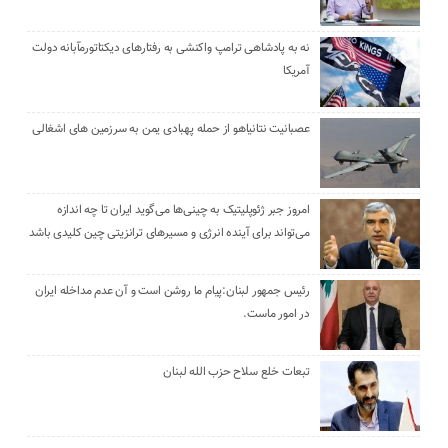
نه به پادشاهی ترامپ واکنشی به رفتارهای دیکتاتورمآبانه دولت
آمریکا
عصبانیت نتانیاهو از حمله پهبادی یمن به سرزمین های اشغالی
امروز جبر ژئوپلیتیک به چینی‌ها می‌گوید ایران تا چه اندازه
می‌تواند برای آینده انرژی و مسیرهای ترانزیتی چین کلیدی باشد
رئیس جمهور لبنان:پیام ما روشن است و آن عدم مداخله ایران
در امور ماست.
تبعات خلع سلاح حزب الله لبنان