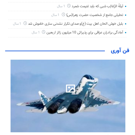
لَیلَةُ الرَّغائِب شبی که باید غنیمت شمرد
1 سال
تحلیلی جامع از شخصیت حضرت زهرا(س)
1 سال
بلبل خوش الحان اهل بیت (ع)و صدای تکرار نشدنی ساری خاموش شد
1 سال
آمادگی برادران عراقی برای پذیرائی 10 میلیون زائر اربعین
1 سال
فن آوری