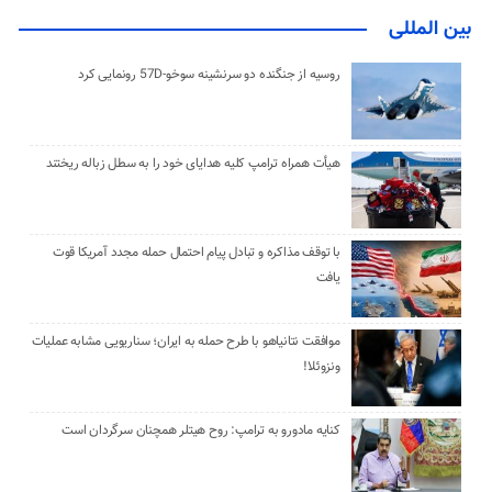
بین المللی
روسیه از جنگنده دو سرنشینه سوخو-57D رونمایی کرد
هیأت همراه ترامپ کلیه هدایای خود را به سطل زباله ریختند
با توقف مذاکره و تبادل پیام احتمال حمله مجدد آمریکا قوت
یافت
موافقت نتانیاهو با طرح حمله به ایران؛ سناریویی مشابه عملیات
ونزوئلا!
کنایه مادورو به ترامپ: روح هیتلر همچنان سرگردان است