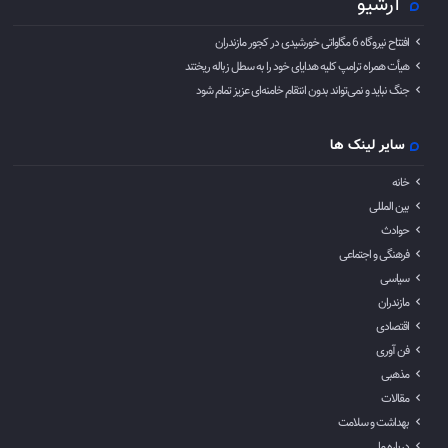
آرشیو
افتتاح نیروگاه 6 مگاواتی خورشیدی در کجور مازندران
هیأت همراه ترامپ کلیه هدایای خود را به سطل زباله ریختند
جنگ نباید و نمی‌تواند بدون انتقام خامنه‌ای عزیز تمام شود
سایر لینک ها
خانه
بین المللی
حوادث
فرهنگی و اجتماعی
سیاسی
مازندران
اقتصادی
فن آوری
مذهبی
مقالات
بهداشت و سلامت
درباره ما