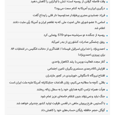
وقت فاصله گرفتن از روسیه است؛ تنش با اوکراین را کاهش دهید
درگیری ایران و آمریکا به کدام سمت می‌رود؟
فرزاد جمشیدی مجری پرطرفدار صداوسیما دار فانی را وداع گفت
اسامی ۱۱ عضو شورای عالی امنیت ملی که به تفاهم ایران و آمریکا رأی مثبت دادند
اعلام شد
روسیه از جنگنده دو سرنشینه سوخو-57D رونمایی کرد
رونق چشمگیر صادرات کشاورزی از بندر امیرآباد
احمدی‌نژاد را خدا برای اسرائیل فرستاد! / افشاگری از دخالت انگلیس در انتخابات ۸۴
برای پیروزی احمدی‌نژاد!
آغاز مجدد فعالیت بورس با رشد 63هزار واحدی
افزایش 60درصدی مستمری بگیران تامین اجتماعی
افتتاح نیروگاه 6 مگاواتی خورشیدی در کجور مازندران
بقائی :آنچه ما مطالبه می‌کنیم، پایان اقدامات جنایتکارانه آمریکا علیه ملت ایران است
هیأت همراه ترامپ کلیه هدایای خود را به سطل زباله ریختند
جنگ نباید و نمی‌تواند بدون انتقام خامنه‌ای عزیز تمام شود
با گسترس طرح پرورش ماهی در قفس ظرفیت تولید کشور چندبرابر خواهد شد
گوگل حجم حافظه رایگان حساب‌های خود را کاهش داد