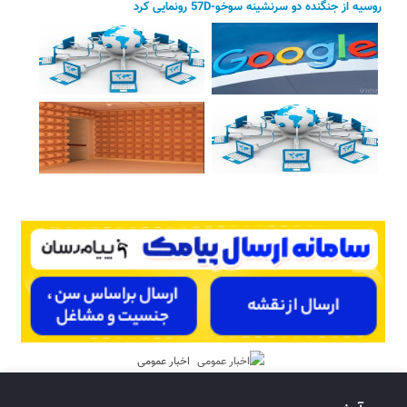
روسیه از جنگنده دو سرنشینه سوخو-57D رونمایی کرد
اخبار عمومی