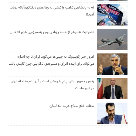
نه به پادشاهی ترامپ واکنشی به رفتارهای دیکتاتورمآبانه دولت
آمریکا
عصبانیت نتانیاهو از حمله پهبادی یمن به سرزمین های اشغالی
امروز جبر ژئوپلیتیک به چینی‌ها می‌گوید ایران تا چه اندازه
می‌تواند برای آینده انرژی و مسیرهای ترانزیتی چین کلیدی باشد
رئیس جمهور لبنان:پیام ما روشن است و آن عدم مداخله ایران
در امور ماست.
تبعات خلع سلاح حزب الله لبنان