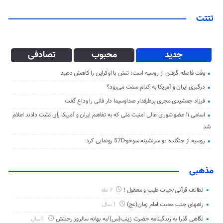
تتتت
جدید
محبوب
تصادفی
وقت فاصله گرفتن از روسیه است؛ تنش با اوکراین را کاهش دهید
درگیری ایران و آمریکا به کدام سمت می‌رود؟
فرزاد جمشیدی مجری پرطرفدار صداوسیما دار فانی را وداع گفت
اسامی ۱۱ عضو شورای عالی امنیت ملی که به تفاهم ایران و آمریکا رأی مثبت دادند اعلام
شد
روسیه از جنگنده دو سرنشینه سوخو-57D رونمایی کرد
مذهبی
لطائف قرآنی/حیات طیب و معقول !
7 ماه
راههای جلب محبت امام زمان(عج)
1 سال
نگاهی گذرا به زندگینامه حضرت زینب(س)/به بهانه سالروز رحلتش
1 سال