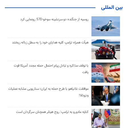
بین المللی
روسیه از جنگنده دو سرنشینه سوخو-57D رونمایی کرد
هیأت همراه ترامپ کلیه هدایای خود را به سطل زباله ریختند
با توقف مذاکره و تبادل پیام احتمال حمله مجدد آمریکا قوت
یافت
موافقت نتانیاهو با طرح حمله به ایران؛ سناریویی مشابه عملیات
ونزوئلا!
کنایه مادورو به ترامپ: روح هیتلر همچنان سرگردان است