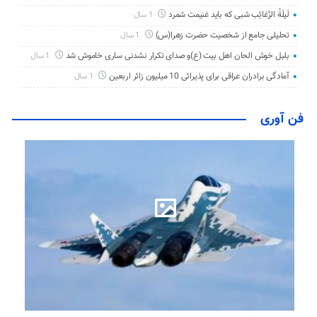
لَیلَةُ الرَّغائِب شبی که باید غنیمت شمرد
1 سال
تحلیلی جامع از شخصیت حضرت زهرا(س)
1 سال
بلبل خوش الحان اهل بیت (ع)و صدای تکرار نشدنی ساری خاموش شد
1 سال
آمادگی برادران عراقی برای پذیرائی 10 میلیون زائر اربعین
1 سال
فن آوری