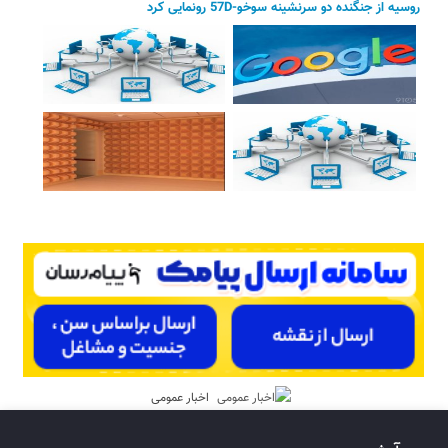
روسیه از جنگنده دو سرنشینه سوخو-57D رونمایی کرد
اخبار عمومی