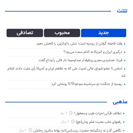
تتتت
جدید
محبوب
تصادفی
وقت فاصله گرفتن از روسیه است؛ تنش با اوکراین را کاهش دهید
درگیری ایران و آمریکا به کدام سمت می‌رود؟
فرزاد جمشیدی مجری پرطرفدار صداوسیما دار فانی را وداع گفت
اسامی ۱۱ عضو شورای عالی امنیت ملی که به تفاهم ایران و آمریکا رأی مثبت دادند اعلام
شد
روسیه از جنگنده دو سرنشینه سوخو-57D رونمایی کرد
مذهبی
لطائف قرآنی/حیات طیب و معقول !
7 ماه
راههای جلب محبت امام زمان(عج)
1 سال
نگاهی گذرا به زندگینامه حضرت زینب(س)/به بهانه سالروز رحلتش
1 سال