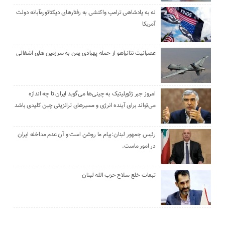
نه به پادشاهی ترامپ واکنشی به رفتارهای دیکتاتورمآبانه دولت
آمریکا
عصبانیت نتانیاهو از حمله پهبادی یمن به سرزمین های اشغالی
امروز جبر ژئوپلیتیک به چینی‌ها می‌گوید ایران تا چه اندازه
می‌تواند برای آینده انرژی و مسیرهای ترانزیتی چین کلیدی باشد
رئیس جمهور لبنان:پیام ما روشن است و آن عدم مداخله ایران
در امور ماست.
تبعات خلع سلاح حزب الله لبنان