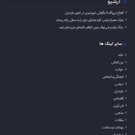
آرشیو
افتتاح نیروگاه 6 مگاواتی خورشیدی در کجور مازندران
هیأت همراه ترامپ کلیه هدایای خود را به سطل زباله ریختند
جنگ نباید و نمی‌تواند بدون انتقام خامنه‌ای عزیز تمام شود
سایر لینک ها
خانه
بین المللی
حوادث
فرهنگی و اجتماعی
سیاسی
مازندران
اقتصادی
فن آوری
مذهبی
مقالات
بهداشت و سلامت
درباره ما