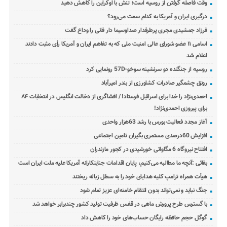
وقت فاصله گرفتن از روسیه است؛ تنش با اوکراین را کاهش دهید
درگیری ایران و آمریکا به کدام سمت می‌رود؟
فرزاد جمشیدی مجری پرطرفدار صداوسیما دار فانی را وداع گفت
اسامی ۱۱ عضو شورای عالی امنیت ملی که به تفاهم ایران و آمریکا رأی مثبت دادند
اعلام شد
روسیه از جنگنده دو سرنشینه سوخو-57D رونمایی کرد
رونق چشمگیر صادرات کشاورزی از بندر امیرآباد
احمدی‌نژاد را خدا برای اسرائیل فرستاد! / افشاگری از دخالت انگلیس در انتخابات ۸۴
برای پیروزی احمدی‌نژاد!
آغاز مجدد فعالیت بورس با رشد 63هزار واحدی
افزایش 60درصدی مستمری بگیران تامین اجتماعی
افتتاح نیروگاه 6 مگاواتی خورشیدی در کجور مازندران
بقائی :آنچه ما مطالبه می‌کنیم، پایان اقدامات جنایتکارانه آمریکا علیه ملت ایران است
هیأت همراه ترامپ کلیه هدایای خود را به سطل زباله ریختند
جنگ نباید و نمی‌تواند بدون انتقام خامنه‌ای عزیز تمام شود
با گسترس طرح پرورش ماهی در قفس ظرفیت تولید کشور چندبرابر خواهد شد
گوگل حجم حافظه رایگان حساب‌های خود را کاهش داد